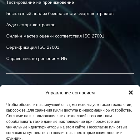
Тестирование на проникновение
Бесплатный анализ безопасности смарт-контрактов
Аудит смарт-контрактов
Онлайн мастер оценки соответствия ISO 27001
Сертификация ISO 27001
Справочник по решениям ИБ
Связаться с нами
Управление согласием
+40-774-523-519
Чтобы обеспечить наилучший опыт, мы используем такие технологии,
как cookies, для хранения и/или доступа к информации об устройстве.
info@h-x.technology
Согласие на использование этих технологий позволит нам
обрабатывать такие данные, как поведение при просмотре или
540043
Romania
,
Targu Mures
,
Postei str., nr. 3, ap. 1
уникальные идентификаторы на этом сайте. Несогласие или отзыв
согласия могут негативно повлиять на некоторые возможности и
Юридические лица в ЕС, Украине и США. Контракты в вашей
функции.