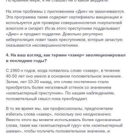
По крайней мере, я не слышал ни о каком вердикте.
На этом проблемы с приложением «Дия» не заканчиваются.
Эта программа также содержит сертификаты вакцинации и
используется для проверки совершеннолетия покупателей
алкоголя и сигарет. Из-за этого преступники подделывают
«Дию» и продают подделки. Довольно регулярно
киберполиция ловит таких преступников, которые зачастую
оказываются несовершеннолетними.
4. На ваш взгляд, как термин «хакер» эволюционировал
в последние годы?
С 1960-х годов, когда появилось слово «хакер», в течение
40-50 лет оно имело в основном положительное значение.
Затем, лет 10-20 назад, это слово постепенно стало
приобретать более негативный оттенок со значением
«компьютерный преступник». По нашим наблюдениям,
положительный смысл пока преобладает.
В то же время мы, как профессионалы, предпочитаем
избегать слова «хакер», поскольку оно неоднозначно.
Вместо этого вы можете использовать более однозначные
слова, такие как «компьютерный гуру» или «компьютерный
шаман», чтобы получить положительное значение, и