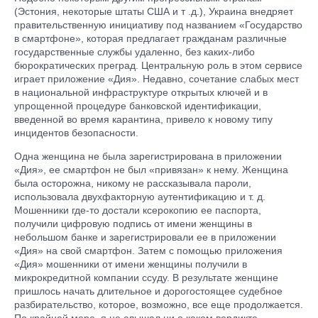
(Эстония, некоторые штаты США и т .д.), Украина внедряет
правительственную инициативу под названием «Государство
в смартфоне», которая предлагает гражданам различные
государственные службы удаленно, без каких-либо
бюрократических преград. Центральную роль в этом сервисе
играет приложение «Дия». Недавно, сочетание слабых мест
в национальной инфраструктуре открытых ключей и в
упрощенной процедуре банковской идентификации,
введенной во время карантина, привело к новому типу
инцидентов безопасности.
Одна женщина не была зарегистрирована в приложении
«Дия», ее смартфон не был «привязан» к нему. Женщина
была осторожна, никому не рассказывала пароли,
использовала двухфакторную аутентификацию и т. д.
Мошенники где-то достали ксерокопию ее паспорта,
получили цифровую подпись от имени женщины в
небольшом банке и зарегистрировали ее в приложении
«Дия» на свой смартфон. Затем с помощью приложения
«Дия» мошенники от имени женщины получили в
микрокредитной компании ссуду. В результате женщине
пришлось начать длительное и дорогостоящее судебное
разбирательство, которое, возможно, все еще продолжается.