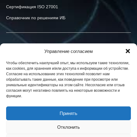
Сертификация ISO 27001
Справочник по решениям ИБ
Связаться с нами
Управление согласием
+40-774-523-519
Чтобы обеспечить наилучший опыт, мы используем такие технологии,
как cookies, для хранения и/или доступа к информации об устройстве.
info@h-x.technology
Согласие на использование этих технологий позволит нам
обрабатывать такие данные, как поведение при просмотре или
540043
Romania
,
Targu Mures
,
Postei str., nr. 3, ap. 1
уникальные идентификаторы на этом сайте. Несогласие или отзыв
согласия могут негативно повлиять на некоторые возможности и
Юридические лица в ЕС, Украине и США. Контракты в вашей
функции.
юрисдикции.
Новости
Принять
Блог
Отклонить