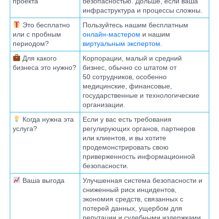
проекта
безопасностью. Дольше, если ваша
аудиторский отчет, содержащий оценку соответствия и
инфраструктура и процессы сложны.
рекомендации по исправлению недостатков. После их
устранения выдаётся официальный сертификат
Это бесплатно
Пользуйтесь нашим бесплатным
независимого аудитора, подтверждающий соответствие ISO
или с пробным
онлайн-мастером
и нашим
27001. Этот этап занимает в среднем 1-2 месяца.
периодом?
виртуальным экспертом
.
Для какого
Корпорации, малый и средний
бизнеса это нужно?
бизнес, обычно со штатом от
50 сотрудников, особенно
медицинские, финансовые,
государственные и технологические
организации.
Когда нужна эта
Если у вас есть требования
услуга?
регулирующих органов, партнеров
или клиентов, и вы хотите
продемонстрировать свою
приверженность информационной
безопасности.
Ваша выгода
Улучшенная система безопасности и
сниженный риск инцидентов,
экономия средств, связанных с
потерей данных, ущербом для
репутации и судебными издержками.