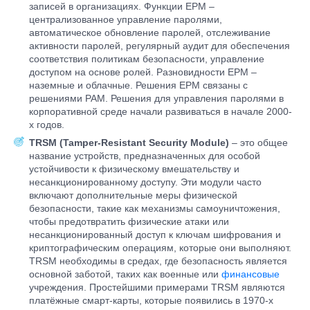
записей в организациях. Функции EPM –
централизованное управление паролями,
автоматическое обновление паролей, отслеживание
активности паролей, регулярный аудит для обеспечения
соответствия политикам безопасности, управление
доступом на основе ролей. Разновидности EPM –
наземные и облачные. Решения EPM связаны с
решениями PAM. Решения для управления паролями в
корпоративной среде начали развиваться в начале 2000-
х годов.
TRSM (Tamper-Resistant Security Module)
– это общее
название устройств, предназначенных для особой
устойчивости к физическому вмешательству и
несанкционированному доступу. Эти модули часто
включают дополнительные меры физической
безопасности, такие как механизмы самоуничтожения,
чтобы предотвратить физические атаки или
несанкционированный доступ к ключам шифрования и
криптографическим операциям, которые они выполняют.
TRSM необходимы в средах, где безопасность является
основной заботой, таких как военные или
финансовые
учреждения. Простейшими примерами TRSM являются
платёжные смарт-карты, которые появились в 1970-х