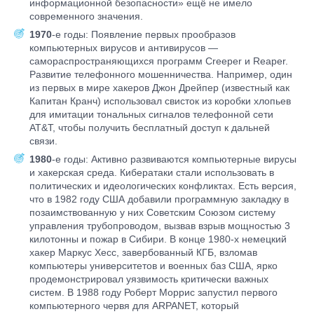
информационной безопасности» ещё не имело
современного значения.
1970
-е годы: Появление первых прообразов
компьютерных вирусов и антивирусов —
самораспространяющихся программ Creeper и Reaper.
Развитие телефонного мошенничества. Например, один
из первых в мире хакеров Джон Дрейпер (известный как
Капитан Кранч) использовал свисток из коробки хлопьев
для имитации тональных сигналов телефонной сети
AT&T, чтобы получить бесплатный доступ к дальней
связи.
1980
-е годы: Активно развиваются компьютерные вирусы
и хакерская среда. Кибератаки стали использовать в
политических и идеологических конфликтах. Есть версия,
что в 1982 году США добавили программную закладку в
позаимствованную у них Советским Союзом систему
управления трубопроводом, вызвав взрыв мощностью 3
килотонны и пожар в Сибири. В конце 1980-х немецкий
хакер Маркус Хесс, завербованный КГБ, взломав
компьютеры университетов и военных баз США, ярко
продемонстрировал уязвимость критически важных
систем. В 1988 году Роберт Моррис запустил первого
компьютерного червя для ARPANET, который