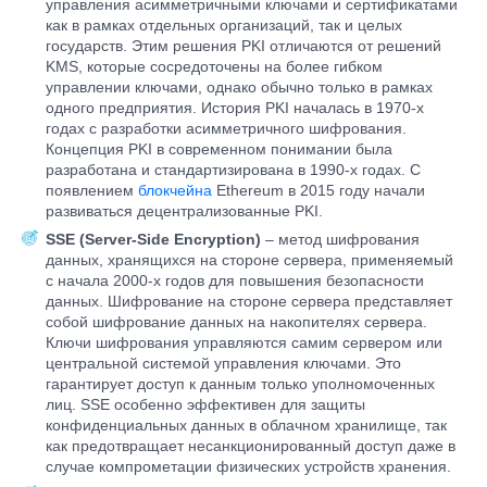
управления асимметричными ключами и сертификатами
как в рамках отдельных организаций, так и целых
государств. Этим решения PKI отличаются от решений
KMS, которые сосредоточены на более гибком
управлении ключами, однако обычно только в рамках
одного предприятия. История PKI началась в 1970-х
годах с разработки асимметричного шифрования.
Концепция PKI в современном понимании была
разработана и стандартизирована в 1990-х годах. С
появлением
блокчейна
Ethereum в 2015 году начали
развиваться децентрализованные PKI.
SSE (Server-Side Encryption)
– метод шифрования
данных, хранящихся на стороне сервера, применяемый
с начала 2000-х годов для повышения безопасности
данных. Шифрование на стороне сервера представляет
собой шифрование данных на накопителях сервера.
Ключи шифрования управляются самим сервером или
центральной системой управления ключами. Это
гарантирует доступ к данным только уполномоченных
лиц. SSE особенно эффективен для защиты
конфиденциальных данных в облачном хранилище, так
как предотвращает несанкционированный доступ даже в
случае компрометации физических устройств хранения.