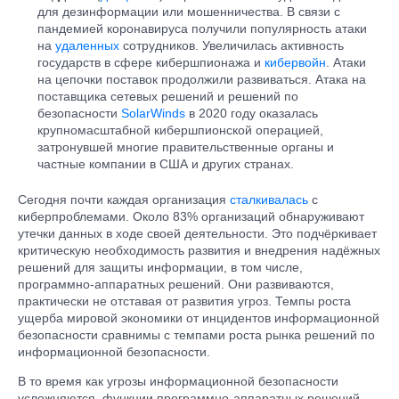
для дезинформации или мошенничества. В связи с
пандемией коронавируса получили популярность атаки
на
удаленных
сотрудников. Увеличилась активность
государств в сфере кибершпионажа и
кибервойн
. Атаки
на цепочки поставок продолжили развиваться. Атака на
поставщика сетевых решений и решений по
безопасности
SolarWinds
в 2020 году оказалась
крупномасштабной кибершпионской операцией,
затронувшей многие правительственные органы и
частные компании в США и других странах.
Сегодня почти каждая организация
сталкивалась
с
киберпроблемами. Около 83% организаций обнаруживают
утечки данных в ходе своей деятельности. Это подчёркивает
критическую необходимость развития и внедрения надёжных
решений для защиты информации, в том числе,
программно-аппаратных решений. Они развиваются,
практически не отставая от развития угроз. Темпы роста
ущерба мировой экономики от инцидентов информационной
безопасности сравнимы с темпами роста рынка решений по
информационной безопасности.
В то время как угрозы информационной безопасности
усложняются, функции программно-аппаратных решений