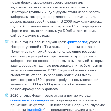
новая форма выражения своего мнения или
недовольства — киберактивизм и киберпротест.
Некоторые группы и индивидуумы стали использовать
кибератаки как средство привлечения внимания или
демонстрации своей позиции. В 2008 году хактивистская
группа Anonymous начала операцию Chanology против
Церкви саентологии, используя DDoS-атаки, взломы
сайтов и другие методы.
2010
-е годы: Первые случаи краж
криптовалют
, угрозы
Интернету вещей (IoT) и атаки на цепочки поставок.
Появились криптомайнеры, использующие ресурсы
компьютера для добычи криптовалют. Бурно развился
кибершантаж на основе программ-вымогателей, которые
зашифровывают данные пользователя и требуют выкуп
за их восстановление. В 2017 году глобальная атака
вымогателя WannaCry заразила более 200 тысяч
компьютеров в 150 странах, требуя от пользователей
заплатить от 300 до 600 долларов в биткоинах за
разблокировку своих файлов.
2020
-е годы: Фишинговые атаки и другие методы
социальной инженерии
эволюционировали и начали
применять искусственный интеллект. Например, глубокие
подделки (
дипфейки
) — реалистичные аудио и видео