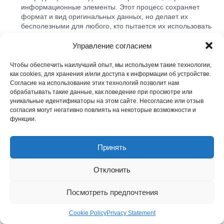
информационные элементы. Этот процесс сохраняет
формат и вид оригинальных данных, но делает их
бесполезными для любого, кто пытается их использовать
в неправомерных целях. Маскирование данных широко
используется для защиты личной и конфиденциальной
Управление согласием
информации во время разработки, тестирования и
анализа данных. Это помогает предприятиям
Чтобы обеспечить наилучший опыт, мы используем такие технологии,
соответствовать стандартам конфиденциальности и
как cookies, для хранения и/или доступа к информации об устройстве.
нормативным требованиям, таким как GDPR.
Согласие на использование этих технологий позволит нам
обрабатывать такие данные, как поведение при просмотре или
Маскирование данных стало активно применяться в
уникальные идентификаторы на этом сайте. Несогласие или отзыв
2000-х годах.
согласия могут негативно повлиять на некоторые возможности и
Tokenization
– это технология, которая заменяет
функции.
конфиденциальные данные неконфиденциальными
эквивалентами, которые, как правило, имеют другой вид
и формат. Этим токенизация отличается от
Принять
маскирования данных. Например, в процессе
токенизации конфиденциальный элемент данных, такой
Отклонить
как номер кредитной карты, полностью заменяется на
неконфиденциальный эквивалент, известный как токен,
который не имеет внешнего или эксплуатируемого
Посмотреть предпочтения
смысла или ценности. Токен соотносится с
чувствительными данными через систему токенизации,
Cookie Policy
Privacy Statement
но не раскрывает оригинальные данные. Решение