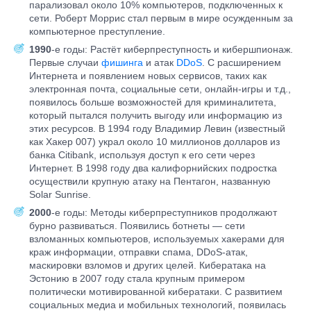
парализовал около 10% компьютеров, подключенных к
сети. Роберт Моррис стал первым в мире осужденным за
компьютерное преступление.
1990
-е годы: Растёт киберпреступность и кибершпионаж.
Первые случаи
фишинга
и атак
DDoS
. С расширением
Интернета и появлением новых сервисов, таких как
электронная почта, социальные сети, онлайн-игры и т.д.,
появилось больше возможностей для криминалитета,
который пытался получить выгоду или информацию из
этих ресурсов. В 1994 году Владимир Левин (известный
как Хакер 007) украл около 10 миллионов долларов из
банка Citibank, используя доступ к его сети через
Интернет. В 1998 году два калифорнийских подростка
осуществили крупную атаку на Пентагон, названную
Solar Sunrise.
2000
-е годы: Методы киберпреступников продолжают
бурно развиваться. Появились ботнеты — сети
взломанных компьютеров, используемых хакерами для
краж информации, отправки спама, DDoS-атак,
маскировки взломов и других целей. Кибератака на
Эстонию в 2007 году стала крупным примером
политически мотивированной кибератаки. С развитием
социальных медиа и мобильных технологий, появилась