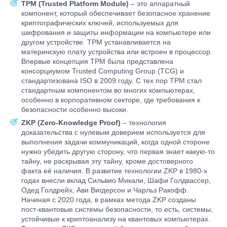
TPM (Trusted Platform Module)
– это аппаратный
компонент, который обеспечивает безопасное хранение
криптографических ключей, используемых для
шифрования и защиты информации на компьютере или
другом устройстве. TPM устанавливается на
материнскую плату устройства или встроен в процессор.
Впервые концепция TPM была представлена
консорциумом Trusted Computing Group (TCG) и
стандартизована ISO в 2009 году. С тех пор TPM стал
стандартным компонентом во многих компьютерах,
особенно в корпоративном секторе, где требования к
безопасности особенно высоки.
ZKP (
Zero-Knowledge Proof)
– технология
доказательства с нулевым доверием используется для
выполнения задачи коммуникаций, когда одной стороне
нужно убедить другую сторону, что первая знает какую-то
тайну, не раскрывая эту тайну, кроме достоверного
факта её наличия. В развитие технологии ZKP в 1980-х
годах внесли вклад Сильвио Микали, Шафи Голдвассер,
Одед Голдрейх, Ави Вигдерсон и Чарльз Ракофф.
Начиная с 2020 года, в рамках метода ZKP созданы
пост-квантовые системы безопасности, то есть, системы,
устойчивые к криптоанализу на квантовых компьютерах.