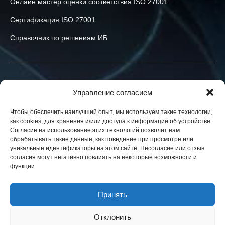
Онлайн мастер оценки соответствия ISO 27001
Сертификация ISO 27001
Справочник по решениям ИБ
Связаться с нами
Управление согласием
+40-774-523-519
Чтобы обеспечить наилучший опыт, мы используем такие технологии,
как cookies, для хранения и/или доступа к информации об устройстве.
info@h-x.technology
Согласие на использование этих технологий позволит нам
обрабатывать такие данные, как поведение при просмотре или
540043
Romania
,
Targu Mures
,
Postei str., nr. 3, ap. 1
уникальные идентификаторы на этом сайте. Несогласие или отзыв
согласия могут негативно повлиять на некоторые возможности и
Юридические лица в ЕС, Украине и США. Контракты в вашей
функции.
юрисдикции.
Новости
Принять
Блог
Отклонить