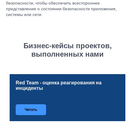
угроз для приложения или системы и оценку их вероятности
безопасности, чтобы обеспечить всестороннее
и воздействия. Этот тип тестирования может помочь
представление о состоянии безопасности приложения,
организациям расставить приоритеты в обеспечении
системы или сети.
безопасности и эффективно распределять ресурсы.
Бизнес-кейсы проектов,
выполненных нами
Red Team - оценка реагирования на
инциденты
Читать