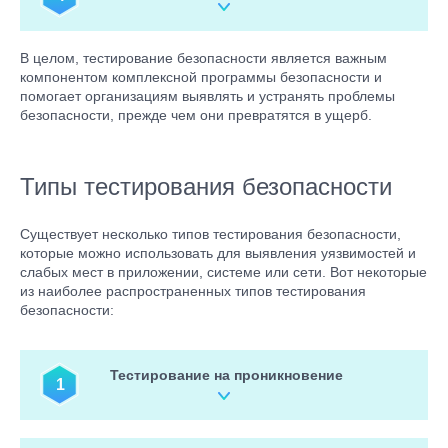
безопасности своих систем или приложений, чтобы
соответствовать официальным требованиям. Несоблюдение
этих требований может привести к санкциям, штрафам или
Клиенты и заказчики ожидают, что организации будут
В целом, тестирование безопасности является важным
правовым последствиям.
защищать их данные и личную информацию от
компонентом комплексной программы безопасности и
несанкционированного доступа. Демонстрация
помогает организациям выявлять и устранять проблемы
приверженности безопасности посредством регулярного
безопасности, прежде чем они превратятся в ущерб.
тестирования безопасности может помочь повысить
уверенность клиентов и доверие к организации.
Типы тестирования безопасности
Существует несколько типов тестирования безопасности,
которые можно использовать для выявления уязвимостей и
слабых мест в приложении, системе или сети. Вот некоторые
из наиболее распространенных типов тестирования
безопасности:
Тестирование на проникновение
1
Этот тип тестирования, также известный как пентест,