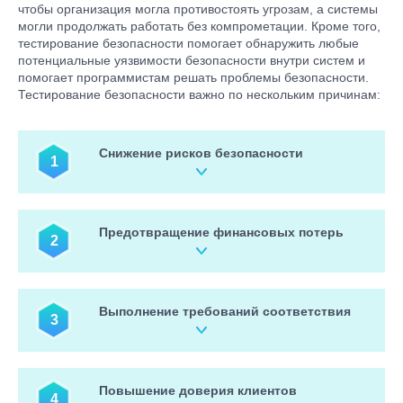
чтобы организация могла противостоять угрозам, а системы
могли продолжать работать без компрометации. Кроме того,
тестирование безопасности помогает обнаружить любые
потенциальные уязвимости безопасности внутри систем и
помогает программистам решать проблемы безопасности.
Тестирование безопасности важно по нескольким причинам:
Снижение рисков безопасности
1
Тестирование безопасности может помочь выявить
уязвимости и недостатки безопасности в приложениях,
Предотвращение финансовых потерь
2
системах или сетях, прежде чем эти уязвимости смогут быть
использованы злоумышленниками. Это позволяет
организациям активно устранять уязвимости до того, как они
Нарушения безопасности могут дорого обойтись
станут риском безопасности.
организациям с точки зрения финансовых потерь, ущерба
Выполнение требований соответствия
3
для репутации и потери доверия клиентов. Тестирование
безопасности может помочь предотвратить такие
финансовые потери за счет своевременного выявления и
Согласно отраслевым или государственным нормам
устранения уязвимостей системы безопасности.
организации могут быть обязаны
проводить тестирование
Повышение доверия клиентов
4