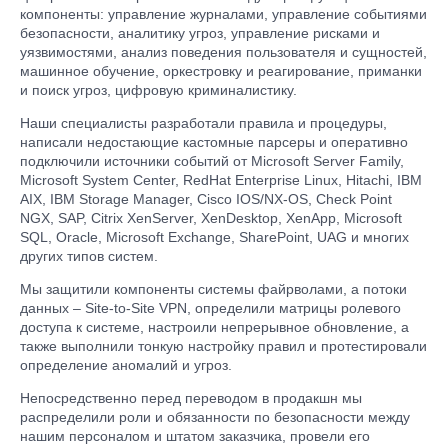
компоненты: управление журналами, управление событиями
безопасности, аналитику угроз, управление рисками и
уязвимостями, анализ поведения пользователя и сущностей,
машинное обучение, оркестровку и реагирование, приманки
и поиск угроз, цифровую криминалистику.
Наши специалисты разработали правила и процедуры,
написали недостающие кастомные парсеры и оперативно
подключили источники событий от Microsoft Server Family,
Microsoft System Center, RedHat Enterprise Linux, Hitachi, IBM
AIX, IBM Storage Manager, Cisco IOS/NX-OS, Check Point
NGX, SAP, Citrix XenServer, XenDesktop, XenApp, Microsoft
SQL, Oracle, Microsoft Exchange, SharePoint, UAG и многих
других типов систем.
Мы защитили компоненты системы файрволами, а потоки
данных – Site-to-Site VPN, определили матрицы ролевого
доступа к системе, настроили непрерывное обновление, а
также выполнили тонкую настройку правил и протестировали
определение аномалий и угроз.
Непосредственно перед переводом в продакшн мы
распределили роли и обязанности по безопасности между
нашим персоналом и штатом заказчика, провели его