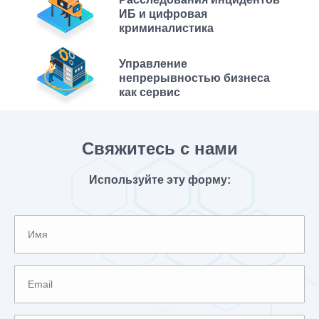
эффекты и улучшения, такие как ускорение трафика для
ИБ и цифровая
мобильных устройств.
криминалистика
Наконец, мы распределили обязанности по обеспечению
безопасности между сотрудниками службы безопасности
Управление
университета и нашими сотрудниками. Наши выделенные
непрерывностью бизнеса
специалисты начали круглосуточно следить за
как сервис
безопасностью сайтов. Наконец, мы провели несколько
тренингов для инженеров университета: по уязвимостям
безопасности, тестированию безопасности, мониторингу
событий безопасности и реагированию на инциденты.
Свяжитесь с нами
В конце концов, мы даже посоветовали университету
объявить программу поощрения за нахождение ошибок,
Используйте эту форму:
поощряющую студентов сообщать об уязвимостях и
пытаться взломать сайты в качестве практической работы.
Таким образом, мы превратили наших противников в наших
союзников без дополнительных затрат и, в то же время,
демотивировали всех, кто не хотел сотрудничать.
В результате внедрения
непрерывной защиты веб-
сайтов
количество инцидентов с сайтами снизилось до
незначительного уровня. Проникновения и «дефейсы»
прекратились полностью. Репутация IT-университета как