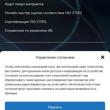
Аудит смарт-контрактов
Онлайн мастер оценки соответствия ISO 27001
Сертификация ISO 27001
Справочник по решениям ИБ
Связаться с нами
Управление согласием
+40-774-523-519
Чтобы обеспечить наилучший опыт, мы используем такие технологии,
как cookies, для хранения и/или доступа к информации об устройстве.
info@h-x.technology
Согласие на использование этих технологий позволит нам
обрабатывать такие данные, как поведение при просмотре или
540043
Romania
,
Targu Mures
,
Postei str., nr. 3, ap. 1
уникальные идентификаторы на этом сайте. Несогласие или отзыв
согласия могут негативно повлиять на некоторые возможности и
Юридические лица в ЕС, Украине и США. Контракты в вашей
функции.
юрисдикции.
Новости
Принять