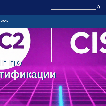
СУРСЫ
г по
ртификации