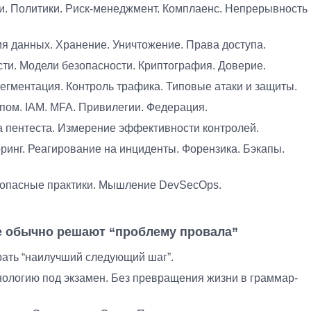
и. Политики. Риск-менеджмент. Комплаенс. Непрерывность
я данных. Хранение. Уничтожение. Права доступа.
ти. Модели безопасности. Криптография. Доверие.
егментация. Контроль трафика. Типовые атаки и защиты.
пом. IAM. MFA. Привилегии. Федерация.
ка пентеста. Измерение эффективности контролей.
инг. Реагирование на инциденты. Форензика. Бэкапы.
зопасные практики. Мышление DevSecOps.
е обычно решают “проблему провала”
рать “наилучший следующий шаг”.
нологию под экзамен. Без превращения жизни в граммар-