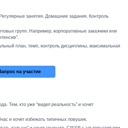
Регулярные занятия. Домашние задания. Контроль
отовых групп. Например, корпоративные заказчики или
нтенсив”.
льный план, темп, контроль дисциплины, максимальная
Запрос на участие
да. Тем, кто уже “видел реальность” и хочет
йчас и хочет избежать типичных ловушек.
авать дальше” и хочет сравнить CISSP с альтернативами.