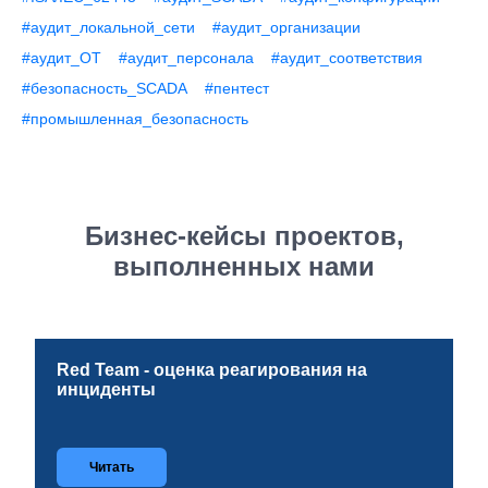
#аудит_локальной_сети
#аудит_организации
#аудит_ОТ
#аудит_персонала
#аудит_соответствия
#безопасность_SCADA
#пентест
#промышленная_безопасность
Бизнес-кейсы проектов,
выполненных нами
Red Team - оценка реагирования на
инциденты
Читать