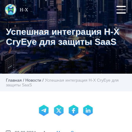
Успешная интеграция H-X
CryEye для защиты SaaS
Главная
/
Новости
/
Успешная интеграция H-X CryEye для
защиты SaaS