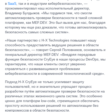
в
SaaS
, так и в индустрии кибербезопасности», —
прокомментировал наш исполнительный директор,
Владимир Булдыжов. «Мы гордимся тем, что смогли
автоматизировать проверки безопасности в такой сложной
платформе, как MEF.DEV. Это был вызов для нас, благодаря
которому мы еще раз доказали, что готовы автоматизировать
безопасность самых сложных систем».
«Наше партнерство с H-X Technologies повышает нашу
способность предоставлять ведущие решения в области
безопасности», — говорит Сергей Половников, основатель и
генеральный директор MEF.DEV. «Внедряя передовые
функции безопасности CryEye в наши процессы DevOps, мы
гарантируем, что наши клиенты смогут уверенно
справляться с развивающимися проблемами
кибербезопасности в современной технологической среде».
Подход H-X CryEye не только усиливает защиту
пользователей, но и значительно упрощает процесс
разработки путём автоматизации проверки безопасности на
различных этапах жизненного цикла систем. Это особенно
ценно для платформ low-code, стремящихся обеспечить
простоту использования решений по автоматизации без
компромиссов в области безопасности.