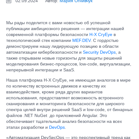
02.09.2024
Автор:
Мария Огнивчук
Мы рады поделится с вами новостью об успешной
публикации амбициозного решения — интеграции нашей
современной платформы безопасности
H-X CryEye
в
технологический стек компании
MEF.DEV
. С гордостью
демонстрируем нашу лидирующую позицию в области
автоматизации кибербезопасности и
Security DevOps
, а
также открываем новые горизонты для защиты решений
моделирования бизнес-процессов, low-code, виртуализации,
непрерывной интеграции и SaaS.
Наша платформа H-X CryEye, не имеющая аналогов в мире
по количеству встроенных движков и качеству их
взаимодействия, кроме ряда других вариантов
использования, предоставляет возможность встроенного
сканирования и мониторинга безопасности для широкого
спектра целей внутри решений SaaS и low-code, от бинарных
файлов .NET NuGet до приложений Angular. Это
обеспечивает тщательный анализ безопасности на всех
этапах разработки и
DevOps
.
«Автоматизация DevSecOps — это перспективный тренд как