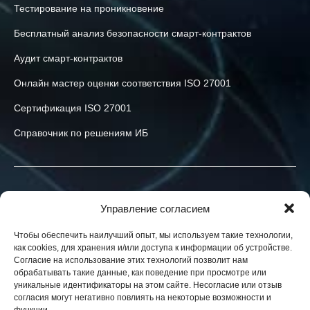
Тестирование на проникновение
Бесплатный анализ безопасности смарт-контрактов
Аудит смарт-контрактов
Онлайн мастер оценки соответствия ISO 27001
Сертификация ISO 27001
Справочник по решениям ИБ
Связаться с нами
Управление согласием
+40-774-523-519
Чтобы обеспечить наилучший опыт, мы используем такие технологии,
как cookies, для хранения и/или доступа к информации об устройстве.
info@h-x.technology
Согласие на использование этих технологий позволит нам
обрабатывать такие данные, как поведение при просмотре или
540043
Romania
,
Targu Mures
,
Postei str., nr. 3, ap. 1
уникальные идентификаторы на этом сайте. Несогласие или отзыв
согласия могут негативно повлиять на некоторые возможности и
Юридические лица в ЕС, Украине и США. Контракты в вашей