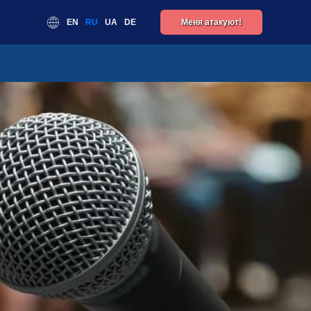
EN
RU
UA
DE
Меня атакуют!