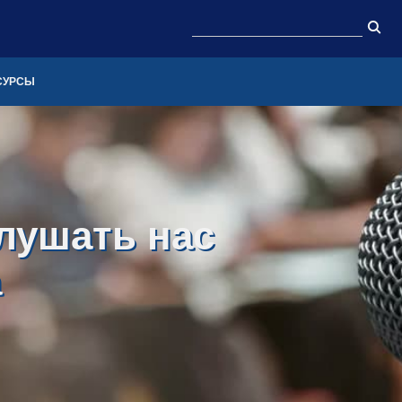
СУРСЫ
лушать нас
а