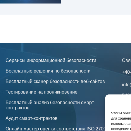
Сервисы информационной безопасности
Свя
Бесплатные решения по безопасности
+40
Бесплатный сканер безопасности веб-сайтов
info
Тестирование на проникновение
540
Бесплатный анализ безопасности смарт-
Юри
контрактов
в в
Чтобы обесп
Аудит смарт-контрактов
для хранени
Нов
использова
Онлайн мастер оценки соответствия ISO 27001
поведение 