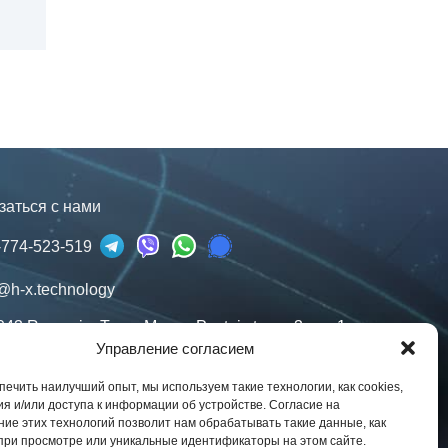
заться с нами
-774-523-519
@h-x.technology
043
Romania
,
Targu Mures
,
Postei str., nr. 3, ap. 1
Управление согласием
дические лица в ЕС, Украине и США. Контракты
ашей юрисдикции.
ечить наилучший опыт, мы используем такие технологии, как cookies,
я и/или доступа к информации об устройстве. Согласие на
ости
ние этих технологий позволит нам обрабатывать такие данные, как
при просмотре или уникальные идентификаторы на этом сайте.