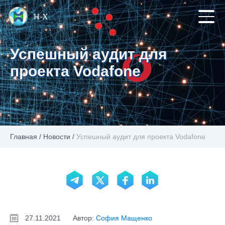
Успешный аудит для
проекта Vodafone
Главная
/
Новости
/
Успешный аудит для проекта Vodafone
27.11.2021
Автор:
София Мащенко