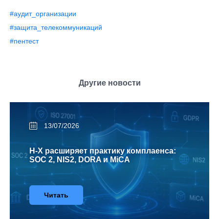
#аудит_организации
#защита_телекоммуникаций
#пентест
Другие новости
13/07/2026
H-X расширяет практику комплаенса:
SOC 2, NIS2, DORA и MiCA
Читать