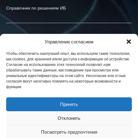
Справочник по решениям ИБ
Связаться с нами
Управление согласием
+40-774-523-519
Чтобы обеспечить наилучший опыт, мы используем такие технологии,
как cookies, для хранения и/или доступа к информации об устройстве.
info@h-x.technology
Согласие на использование этих технологий позволит нам
обрабатывать такие данные, как поведение при просмотре или
540043
Romania
,
Targu Mures
,
Postei str., nr. 3, ap. 1
уникальные идентификаторы на этом сайте. Несогласие или отзыв
согласия могут негативно повлиять на некоторые возможности и
Юридические лица в ЕС, Украине и США. Контракты в вашей
функции.
юрисдикции.
Новости
Принять
Блог
Отклонить
Посмотреть предпочтения