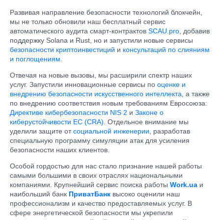
Развивая направление безопасности технологий блокчейн,
мы не только обновили наш бесплатный сервис
автоматического аудита смарт-контрактов
SCAU.pro
, добавив
поддержку Solana и Rust, но и запустили новые сервисы
безопасности криптоинвестиций
и
консультаций по слияниям
и поглощениям
.
Отвечая на новые вызовы, мы расширили спектр наших
услуг. Запустили инновационные сервисы по
оценке и
внедрению безопасности искусственного интеллекта
, а также
по внедрению соответствия новым требованиям Евросоюза:
Директиве кибербезопасности NIS 2
и
Законе о
киберустойчивости ЕС (CRA)
. Отдельное внимание мы
уделили защите от
социальной инженерии
, разработав
специальную программу симуляции атак для усиления
безопасности наших клиентов.
Особой гордостью для нас стало признание нашей работы
самыми большими в своих отраслях национальными
компаниями. Крупнейший сервис поиска работы
Work.ua
и
наибольший банк
ПриватБанк
высоко оценили наш
профессионализм и качество предоставляемых услуг. В
сфере энергетической безопасности мы укрепили