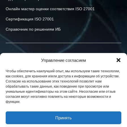
Онлайн мастер оценки соответствия ISO 27001
Сертификация ISO 27001
Справочник по решениям ИБ
Связаться с нами
Управление согласием
+40-774-523-519
Чтобы обеспечить наилучший опыт, мы используем такие технологии,
как cookies, для хранения и/или доступа к информации об устройстве.
info@h-x.technology
Согласие на использование этих технологий позволит нам
обрабатывать такие данные, как поведение при просмотре или
540043
Romania
,
Targu Mures
,
Postei str., nr. 3, ap. 1
уникальные идентификаторы на этом сайте. Несогласие или отзыв
согласия могут негативно повлиять на некоторые возможности и
Юридические лица в ЕС, Украине и США. Контракты в вашей
функции.
юрисдикции.
Новости
Принять
Блог