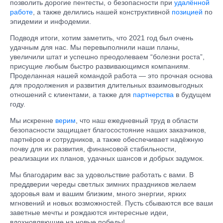
позволить дорогие пентесты, о безопасности при
удалённой
работе
, а также делились нашей конструктивной
позицией
по
эпидемии и инфодемии.
Подводя итоги, хотим заметить, что 2021 год был очень
удачным для нас.
Мы перевыполнили наши планы,
увеличили штат и успешно преодолеваем “болезни роста”,
присущие любым быстро развивающимся компаниям.
Проделанная нашей командой работа — это прочная основа
для продолжения и развития длительных взаимовыгодных
отношений с клиентами, а также для
партнерства
в будущем
году.
Мы искренне
верим
, что наш ежедневный труд в области
безопасности защищает благосостояние наших заказчиков,
партнёров и сотрудников, а также обеспечивает надёжную
почву для их развития, финансовой стабильности,
реализации их планов, удачных шансов и добрых задумок.
Мы благодарим вас за удовольствие работать с вами. В
преддверии череды светлых зимних праздников желаем
здоровья вам и вашим близким, много энергии, ярких
мгновений и новых возможностей. Пусть сбываются все ваши
заветные мечты и рождаются интересные идеи,
вдохновляющие на новые победы!