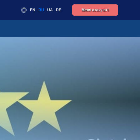
EN
RU
UA
DE
Меня атакуют!