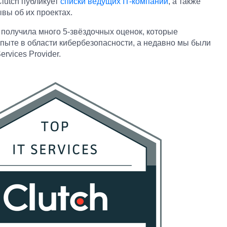
lutch публикует
списки ведущих IT-компаний
, а также
вы об их проектах.
 получила много 5-звёздочных оценок, которые
пыте в области кибербезопасности, а недавно мы были
rvices Provider.