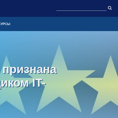
СУРСЫ
s признана
иком IT-