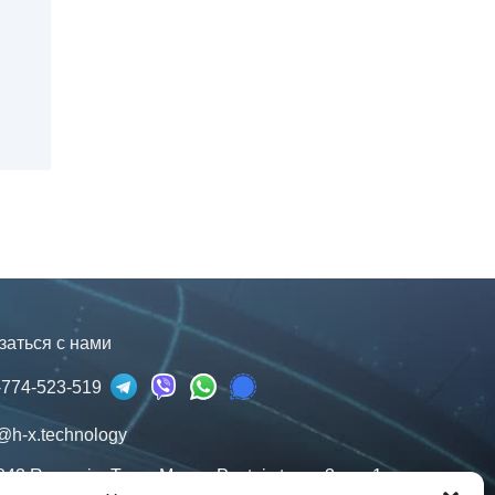
заться с нами
-774-523-519
@h-x.technology
043
Romania
,
Targu Mures
,
Postei str., nr. 3, ap. 1