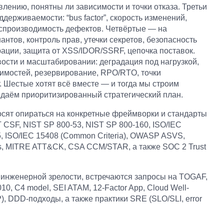
лению, понятны ли зависимости и точки отказа. Третьи
держиваемости: “bus factor”, скорость изменений,
оспроизводимость дефектов. Четвёртые — на
антов, контроль прав, утечки секретов, безопасность
ации, защита от XSS/IDOR/SSRF, цепочка поставок.
ости и масштабировании: деградация под нагрузкой,
симостей, резервирование, RPO/RTO, точки
. Шестые хотят всё вместе — и тогда мы строим
 и даём приоритизированный стратегический план.
осят опираться на конкретные фреймворки и стандарты
 CSF, NIST SP 800-53, NIST SP 800-160, ISO/IEC
5, ISO/IEC 15408 (Common Criteria), OWASP ASVS,
, MITRE ATT&CK, CSA CCM/STAR, а также SOC 2 Trust
и инженерной зрелости, встречаются запросы на TOGAF,
10, C4 model, SEI ATAM, 12-Factor App, Cloud Well-
), DDD-подходы, а также практики SRE (SLO/SLI, error