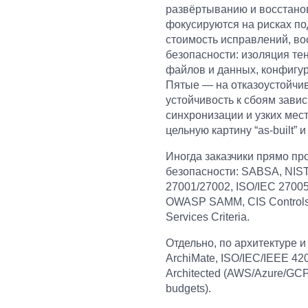
развёртыванию и восстанов
фокусируются на рисках под
стоимость исправлений, в
безопасности: изоляция тен
файлов и данных, конфигур
Пятые — на отказоустойчив
устойчивость к сбоям зави
синхронизации и узких мест
цельную картину “as-built”
Иногда заказчики прямо пр
безопасности: SABSA, NIST
27001/27002, ISO/IEC 2700
OWASP SAMM, CIS Controls
Services Criteria.
Отдельно, по архитектуре 
ArchiMate, ISO/IEC/IEEE 420
Architected (AWS/Azure/GCP
budgets).