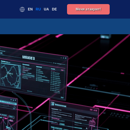
EN
RU
UA
DE
Меня атакуют!