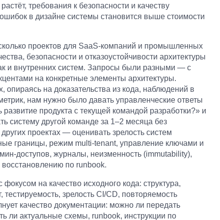
 растёт, требования к безопасности и качеству
 ошибок в дизайне системы становится выше стоимости
колько проектов для SaaS-компаний и промышленных
чества, безопасности и отказоустойчивости архитектуры
так и внутренних систем. Запросы были разными — с
кцентами на конкретные элементы архитектуры.
, опираясь на доказательства из кода, наблюдений в
етрик, нам нужно было давать управленческие ответы
 развитие продукта с текущей командой разработки?» и
ть систему другой команде за 1–2 месяца без
других проектах — оценивать зрелость систем
ые границы, режим multi-tenant, управление ключами и
ин-доступов, журналы, неизменность (immutability),
к восстановлению по runbook.
с фокусом на качество исходного кода: структура,
лг, тестируемость, зрелость CI/CD, повторяемость
лнует качество документации: можно ли передать
ть ли актуальные схемы, runbook, инструкции по