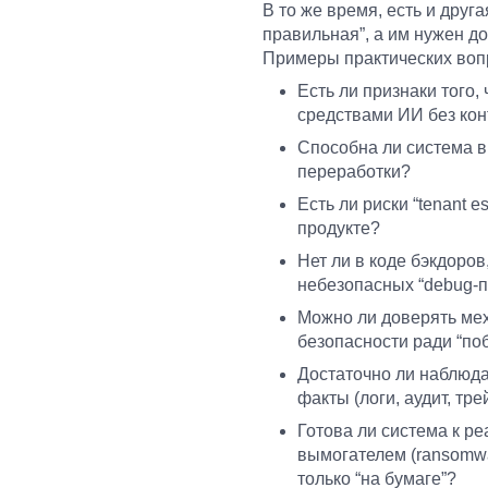
В то же время, есть и друг
правильная”, а им нужен д
Примеры практических воп
Есть ли признаки того,
средствами ИИ без кон
Способна ли система в
переработки?
Есть ли риски “tenant e
продукте?
Нет ли в коде бэкдоро
небезопасных “debug-п
Можно ли доверять ме
безопасности ради “по
Достаточно ли наблюда
факты (логи, аудит, тре
Готова ли система к 
вымогателем (ransomwa
только “на бумаге”?