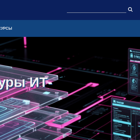
СУРСЫ
уры ИТ-