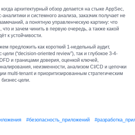
 когда архитектурный обзор делается на стыке AppSec,
-аналитики и системного анализа, заказчик получает не
замечаний, а понятную управленческую картину: что
, что и зачем чинить в первую очередь, а также какой
ёт к устойчивости.
жем предложить как короткий 1-недельный аудит,
ели (“decision-oriented review”), так и глубокое 3-4-
DFD и границами доверия, оценкой ключей,
налирования, неизменности, анализом CI/CD и цепочки
ции multi-tenant и приоритизированным стратегическим
 бизнес-цели.
иложения
#безопасность_приложений
#разработка_при