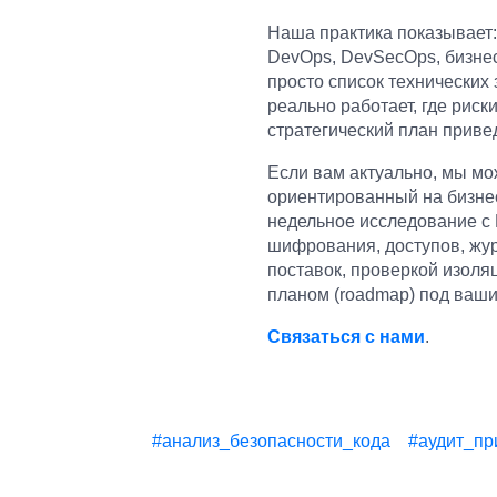
Наша практика показывает:
DevOps, DevSecOps, бизнес
просто список технических 
реально работает, где риски
стратегический план привед
Если вам актуально, мы мо
ориентированный на бизнес-ц
недельное исследование с 
шифрования, доступов, жур
поставок, проверкой изоля
планом (roadmap) под ваши
Связаться с нами
.
#анализ_безопасности_кода
#аудит_пр