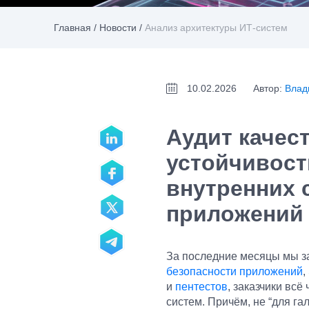
Главная
/
Новости
/
Анализ архитектуры ИТ-систем
10.02.2026
Автор:
Влад
Аудит качест
устойчивост
внутренних 
приложений
За последние месяцы мы за
безопасности приложений
,
и
пентестов
, заказчики всё
систем. Причём, не “для га