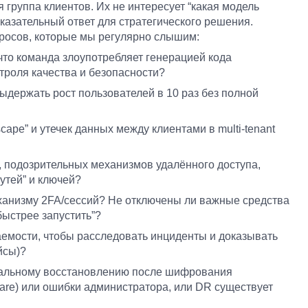
ая группа клиентов. Их не интересует “какая модель
оказательный ответ для стратегического решения.
росов, которые мы регулярно слышим:
 что команда злоупотребляет генерацией кода
троля качества и безопасности?
ыдержать рост пользователей в 10 раз без полной
scape” и утечек данных между клиентами в multi-tenant
в, подозрительных механизмов удалённого доступа,
утей” и ключей?
ханизму 2FA/сессий? Не отключены ли важные средства
быстрее запустить”?
емости, чтобы расследовать инциденты и доказывать
йсы)?
реальному восстановлению после шифрования
re) или ошибки администратора, или DR существует