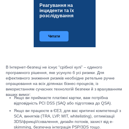
Реагування на
інциденти та їх
розслідування
Читати
В Інтернет-безпеці не існує “срібної кулі” – єдиного
програмного рішення, яке усунуло б усі ризики. Для
ефективного зниження ризиків необхідне ретельне ручне
опрацювання на всіх ділянках бізнес-процесів, із
використанням сучасних технологій безпеки й з врахуванням
ваших вимог:
Якщо ви приймаєте платіжні картки, вам потрібна
відповідність PCI DSS (SAQ або підготовка до QSA).
Якщо ви працюєте в ЄЕЗ, для вас критичні компетенції з
SCA, винятків (TRA, LVP, MIT, whitelisting), оптимізації
3DS/фрикції/схвалення, дизайн потоків, захист від e-
skimming, безпечна інтеграція PSP/3DS тощо.