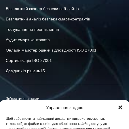
Безплатний сканер безпеки веб-сайтів
Безплатний аналіз безпеки смарт-контрактів
Тестування на проникнення
Аудит смарт-контрактів
Онлайн майстер оцінки відповідності ISO 27001
Сертифікація ISO 27001
Довідник із рішень ІБ
Зв'язатися з нами
Управління згодою
+380-73-039-47-55
Щоб забезпечити найкращий досвід, ми використовуємо такі
info@h-x.technology
технології, як файли cookie, для зберігання та/або доступу до