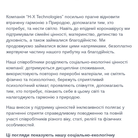
Компанія “H-X Technologies” посильно прагне відновити
втрачену гармонію з Природою, допомагати тим, хто
потребує, та нести світло. Навіть до епідемії коронавірусу ми
підтримували сімейні цінності, материнство, дитинство та
духовність, а також займалися благодійністю. Ми
продовжуємо займатися всіми цими напрямками, безоплатно
жертвуючи частину нашого прибутку на благодійність.
Наші співробітники розділяють соціально-екологічні цінності
компанії: дотримуються дисципліни споживання,
використовують повторно переробні матеріали, не смітять
фізично та психологічно, бережуть сприятливий
психологічний клімат, проявляють співчуття, допомагають
тим, хто потребує, пізнають себе в цьому світі та
налагоджують гармонію з природою.
Наш внесок у підтримку цінностей інклюзивності полягає у
прагненні сприяти справедливому поводженню та повній
участі співробітників різного віку, статі, релігії та фізичних
особливостей.
Ці погляди показують нашу соціально-екологічну