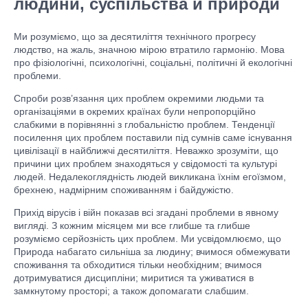
людини, суспільства й природи
Ми розуміємо, що за десятиліття технічного прогресу
людство, на жаль, значною мірою втратило гармонію. Мова
про фізіологічні, психологічні, соціальні, політичні й екологічні
проблеми.
Спроби розв’язання цих проблем окремими людьми та
організаціями в окремих країнах були непропорційно
слабкими в порівнянні з глобальністю проблем. Тенденції
посилення цих проблем поставили під сумнів саме існування
цивілізації в найближчі десятиліття. Неважко зрозуміти, що
причини цих проблем знаходяться у свідомості та культурі
людей. Недалекоглядність людей викликана їхнім егоїзмом,
брехнею, надмірним споживанням і байдужістю.
Прихід вірусів і війн показав всі згадані проблеми в явному
вигляді. З кожним місяцем ми все глибше та глибше
розуміємо серйозність цих проблем. Ми усвідомлюємо, що
Природа набагато сильніша за людину; вчимося обмежувати
споживання та обходитися тільки необхідним; вчимося
дотримуватися дисципліни; миритися та уживатися в
замкнутому просторі; а також допомагати слабшим.