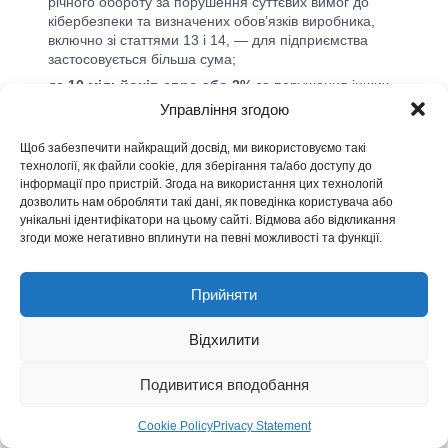
річного обороту за порушення суттєвих вимог до
кібербезпеки та визначених обов’язків виробника,
включно зі статтями 13 і 14, — для підприємства
застосовується більша сума;
до
10 мільйонів євро або 2%
за порушення інших
обов’язків CRA;
Управління згодою
до
5 мільйонів євро або 1%
за надання нотифікованим
органам або органам ринкового нагляду неправильної,
Щоб забезпечити найкращий досвід, ми використовуємо такі
технології, як файли cookie, для зберігання та/або доступу до
неповної чи оманливої інформації.
інформації про пристрій. Згода на використання цих технологій
Конкретні санкції визначаються законодавством держави ЄС
дозволить нам обробляти такі дані, як поведінка користувача або
та обставинами порушення. Мікропідприємства й малі
унікальні ідентифікатори на цьому сайті. Відмова або відкликання
підприємства не підлягають адміністративному штрафу за
згоди може негативно вплинути на певні можливості та функції.
пропуск 24-годинного строку статті 14, а до розпорядників
програмного забезпечення з відкритим вихідним кодом
Прийняти
адміністративні штрафи CRA не застосовуються. Ці винятки
не скасовують самих обов’язків, повноважень наглядових
органів та операційної потреби реагувати.
Відхилити
Подивитися вподобання
Чому H-X Technologies
Cookie Policy
Privacy Statement