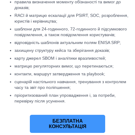
правила визначення моменту обізнаності та вимог до
доказів;
RACI й матрицю ескалації для PSIRT, SOC, розроблення,
юристів і керівництва;
шаблони для 24-годинного, 72-годинного й підсумкового
повідомлення, а також повідомлення користувачів;
відповідність шаблонів актуальним полям ENISA SRP;
захищену структуру кейса та зберігання доказів;
карту джерел SBOM і аналітики вразливостей;
матрицю регуляторних вимог, що перетинаються;
контакти, маршрут затвердження та playbook;
сценарій настільного навчання, тренування з контролем
часу та звіт про поліпшення;
пріоритизований план упровадження і, за потреби,
перевірку після усунення.
БЕЗПЛАТНА
КОНСУЛЬТАЦІЯ