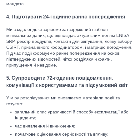
мандата.
4. Підготувати 24-годинне раннє попередження
Ми заздалегідь створюємо затверджений шаблон
мінімальних даних, що відповідає актуальним полям ENISA
SRP, реєстр продуктів, контакти для звітування, логіку вибору
CSIRT, призначеного координатором, і матрицю погодження.
Під час події формуємо раннє попередження на основі
підтверджених відомостей, чітко розділяючи факти,
припущення й невідоме.
5. Супроводити 72-годинне повідомлення,
комунікації з користувачами та підсумковий звіт
У міру розслідування ми оновлюємо матеріали події та
готуємо:
загальний опис уразливості й способу експлуатації або
інциденту;
час виявлення й виникнення;
початкове оцінювання серйозності та впливу;