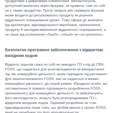
продуктами з цифровими елементами. Вебзастосунок,
доступний виключно через браузер, як правило, сам по собі
не є таким продуктом. Проте хмарна або серверна функція
може входити до регульованого продукту як рішення
віддаленого опрацювання даних. Тому сфера дії залежить
від архітектури, відповідальності виробника, призначення
продукту й наслідків вимкнення віддаленого опрацювання, а
не лише від позначення «SaaS», «cloud» чи «on-premises».
Безплатне програмне забезпечення з відкритим
вихідним кодом
Відкрита ліцензія сама по собі не виводить ПЗ з-під дії CRA.
FOSS, що надається для розповсюдження чи використання
під час комерційної діяльності, може підпадати під регламент.
Для немонетизованого FOSS, яке не надається в межах
комерційної діяльності, діє інший режим. Юридичні особи, які
систематично й тривало підтримують розроблення FOSS,
призначеного для комерційної діяльності, та забезпечують
його життєздатність, можуть бути розпорядниками ПЗ з
відкритим вихідним кодом. Окремий розробник не стає
відповідальним лише тому, що зробив внесок у проєкт FOSS,
який не перебуває під його відповідальністю.