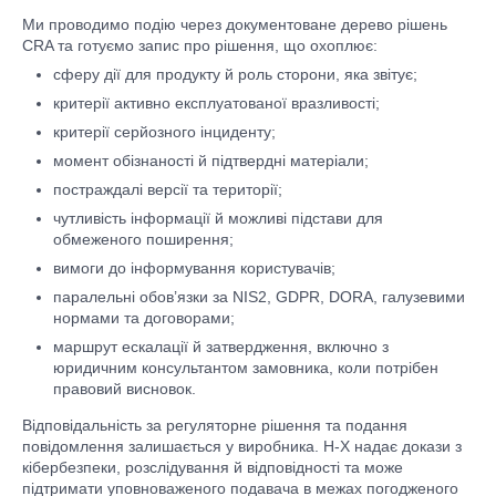
Ми проводимо подію через документоване дерево рішень
CRA та готуємо запис про рішення, що охоплює:
сферу дії для продукту й роль сторони, яка звітує;
критерії активно експлуатованої вразливості;
критерії серйозного інциденту;
момент обізнаності й підтвердні матеріали;
постраждалі версії та території;
чутливість інформації й можливі підстави для
обмеженого поширення;
вимоги до інформування користувачів;
паралельні обов’язки за NIS2, GDPR, DORA, галузевими
нормами та договорами;
маршрут ескалації й затвердження, включно з
юридичним консультантом замовника, коли потрібен
правовий висновок.
Відповідальність за регуляторне рішення та подання
повідомлення залишається у виробника. H-X надає докази з
кібербезпеки, розслідування й відповідності та може
підтримати уповноваженого подавача в межах погодженого