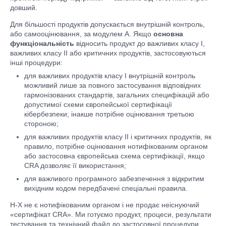
довший.
Для більшості продуктів допускається внутрішній контроль,
або самооцінювання, за модулем A. Якщо
основна
функціональність
відносить продукт до важливих класу I,
важливих класу II або критичних продуктів, застосовуються
інші процедури:
для важливих продуктів класу I внутрішній контроль
можливий лише за повного застосування відповідних
гармонізованих стандартів, загальних специфікацій або
допустимої схеми європейської сертифікації
кібербезпеки; інакше потрібне оцінювання третьою
стороною;
для важливих продуктів класу II і критичних продуктів, як
правило, потрібне оцінювання нотифікованим органом
або застосовна європейська схема сертифікації, якщо
CRA дозволяє її використання;
для важливого програмного забезпечення з відкритим
вихідним кодом передбачені спеціальні правила.
H-X не є нотифікованим органом і не продає неіснуючий
«сертифікат CRA». Ми готуємо продукт, процеси, результати
тестування та технічний файл до застосовної процедури