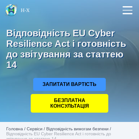
Відповідність EU Cyber
Resilience Act і готовність
до звітування за статтею
14
ЗАПИТАТИ ВАРТІСТЬ
БЕЗПЛАТНА
КОНСУЛЬТАЦІЯ
Головна
/
Сервіси
/
Відповідність вимогам безпеки
/
Відповідність EU Cyber Resilience Act і готовність до
звітування за статтею 14