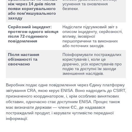
ніж через 14 днів після
усунення та оновлення
появи коригувального
безпеки.
або пом’якшувального
заходу
Серйозний інцидент:
Надіслати підсумковий звіт з
протягом одного місяця
описом інциденту, серйозності,
після 72-годинного
впливу, імовірної
повідомлення
першопричини та виконаних
або поточних заходів.
Після настання
Поінформувати постраждалих
обізнаності та
користувачів і, коли це
своєчасно
доречно, усіх користувачів про
подію та доступні їм заходи
зменшення наслідків.
Виробник подає одне повідомлення через Єдину платформу
звітування CRA, якою керує ENISA. Воно надходить до CSIRT,
призначеного координатором, і, крім особливо виняткових
обставин, одночасно стає доступним ENISA. Процес також
має визначати держави — члени ЄС, де надавався
постраждалий продукт, і керувати чутливістю переданої
інформації.