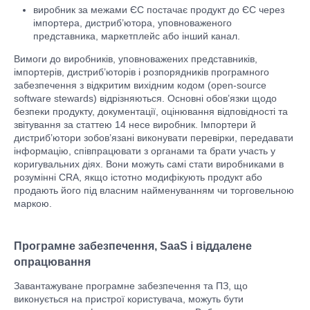
виробник за межами ЄС постачає продукт до ЄС через
імпортера, дистриб’ютора, уповноваженого
представника, маркетплейс або інший канал.
Вимоги до виробників, уповноважених представників,
імпортерів, дистриб’юторів і розпорядників програмного
забезпечення з відкритим вихідним кодом (open-source
software stewards) відрізняються. Основні обов’язки щодо
безпеки продукту, документації, оцінювання відповідності та
звітування за статтею 14 несе виробник. Імпортери й
дистриб’ютори зобов’язані виконувати перевірки, передавати
інформацію, співпрацювати з органами та брати участь у
коригувальних діях. Вони можуть самі стати виробниками в
розумінні CRA, якщо істотно модифікують продукт або
продають його під власним найменуванням чи торговельною
маркою.
Програмне забезпечення, SaaS і віддалене
опрацювання
Завантажуване програмне забезпечення та ПЗ, що
виконується на пристрої користувача, можуть бути