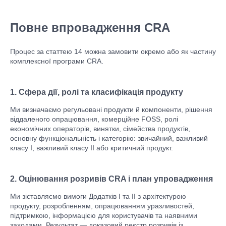
Повне впровадження CRA
Процес за статтею 14 можна замовити окремо або як частину
комплексної програми CRA.
1. Сфера дії, ролі та класифікація продукту
Ми визначаємо регульовані продукти й компоненти, рішення
віддаленого опрацювання, комерційне FOSS, ролі
економічних операторів, винятки, сімейства продуктів,
основну функціональність і категорію: звичайний, важливий
класу I, важливий класу II або критичний продукт.
2. Оцінювання розривів CRA і план упровадження
Ми зіставляємо вимоги Додатків I та II з архітектурою
продукту, розробленням, опрацюванням уразливостей,
підтримкою, інформацією для користувачів та наявними
заходами. Результат — доказовий реєстр розривів із