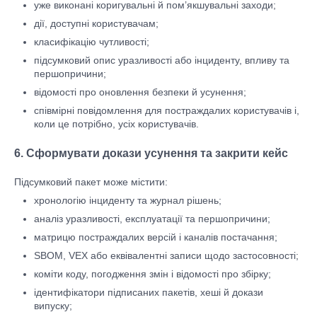
уже виконані коригувальні й пом’якшувальні заходи;
дії, доступні користувачам;
класифікацію чутливості;
підсумковий опис уразливості або інциденту, впливу та
першопричини;
відомості про оновлення безпеки й усунення;
співмірні повідомлення для постраждалих користувачів і,
коли це потрібно, усіх користувачів.
6. Сформувати докази усунення та закрити кейс
Підсумковий пакет може містити:
хронологію інциденту та журнал рішень;
аналіз уразливості, експлуатації та першопричини;
матрицю постраждалих версій і каналів постачання;
SBOM, VEX або еквівалентні записи щодо застосовності;
коміти коду, погодження змін і відомості про збірку;
ідентифікатори підписаних пакетів, хеші й докази
випуску;