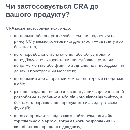
Чи застосовується CRA до
вашого продукту?
CRA може застосовуватися, якщо:
програмне або апаратне забезпечення надається на
ринку ЄС у межах комерційної діяльності — за плату або
безоплатно;
його передбачене призначення або обґрунтовано
передбачуване використання передбачає пряме чи
непряме логічне або фізичне з’єднання для передавання
даних із пристроєм чи мережею;
програмний або апаратний компонент окремо вводиться
в обіг;
рішення віддаленого опрацювання даних спроєктоване й
розроблене виробником або під його відповідальністю, а
без такого опрацювання продукт втрачає одну зі своїх
функцій;
продукт продається під вашим найменуванням або
торговельною маркою, зокрема коли розроблення чи
виробництво передано підряднику;