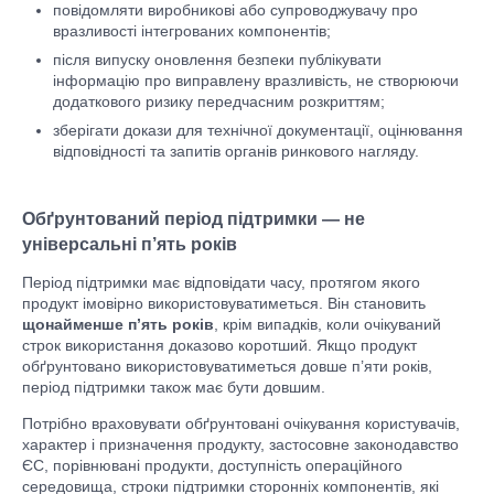
повідомляти виробникові або супроводжувачу про
вразливості інтегрованих компонентів;
після випуску оновлення безпеки публікувати
інформацію про виправлену вразливість, не створюючи
додаткового ризику передчасним розкриттям;
зберігати докази для технічної документації, оцінювання
відповідності та запитів органів ринкового нагляду.
Обґрунтований період підтримки — не
універсальні п’ять років
Період підтримки має відповідати часу, протягом якого
продукт імовірно використовуватиметься. Він становить
щонайменше п’ять років
, крім випадків, коли очікуваний
строк використання доказово коротший. Якщо продукт
обґрунтовано використовуватиметься довше п’яти років,
період підтримки також має бути довшим.
Потрібно враховувати обґрунтовані очікування користувачів,
характер і призначення продукту, застосовне законодавство
ЄС, порівнювані продукти, доступність операційного
середовища, строки підтримки сторонніх компонентів, які