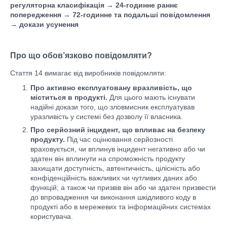
регуляторна класифікація → 24-годинне раннє
попередження → 72-годинне та подальші повідомлення
→ докази усунення
Про що обов’язково повідомляти?
Стаття 14 вимагає від виробників повідомляти:
Про активно експлуатовану вразливість, що
міститься в продукті.
Для цього мають існувати
надійні докази того, що зловмисник експлуатував
уразливість у системі без дозволу її власника.
Про серйозний інцидент, що впливає на безпеку
продукту.
Під час оцінювання серйозності
враховується, чи вплинув інцидент негативно або чи
здатен він вплинути на спроможність продукту
захищати доступність, автентичність, цілісність або
конфіденційність важливих чи чутливих даних або
функцій; а також чи призвів він або чи здатен призвести
до впровадження чи виконання шкідливого коду в
продукті або в мережевих та інформаційних системах
користувача.