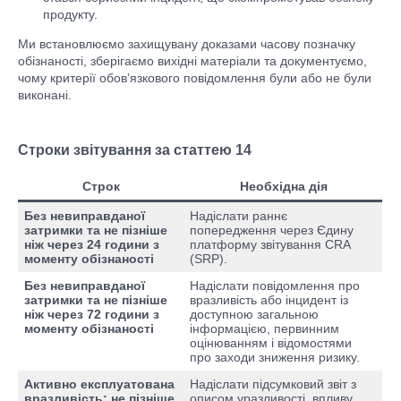
продукту.
Ми встановлюємо захищувану доказами часову позначку
обізнаності, зберігаємо вихідні матеріали та документуємо,
чому критерії обов’язкового повідомлення були або не були
виконані.
Строки звітування за статтею 14
Строк
Необхідна дія
Без невиправданої
Надіслати раннє
затримки та не пізніше
попередження через Єдину
ніж через 24 години з
платформу звітування CRA
моменту обізнаності
(SRP).
Без невиправданої
Надіслати повідомлення про
затримки та не пізніше
вразливість або інцидент із
ніж через 72 години з
доступною загальною
моменту обізнаності
інформацією, первинним
оцінюванням і відомостями
про заходи зниження ризику.
Активно експлуатована
Надіслати підсумковий звіт з
вразливість: не пізніше
описом уразливості, впливу,