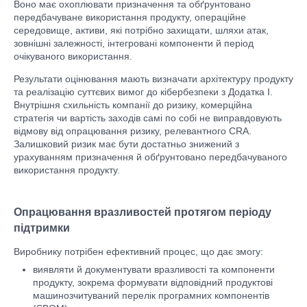
Воно має охоплювати призначення та обґрунтовано
передбачуване використання продукту, операційне
середовище, активи, які потрібно захищати, шляхи атак,
зовнішні залежності, інтегровані компоненти й період
очікуваного використання.
Результати оцінювання мають визначати архітектуру продукту
та реалізацію суттєвих вимог до кібербезпеки з Додатка I.
Внутрішня схильність компанії до ризику, комерційна
стратегія чи вартість заходів самі по собі не виправдовують
відмову від опрацювання ризику, релевантного CRA.
Залишковий ризик має бути достатньо знижений з
урахуванням призначення й обґрунтовано передбачуваного
використання продукту.
Опрацювання вразливостей протягом періоду
підтримки
Виробнику потрібен ефективний процес, що дає змогу:
виявляти й документувати вразливості та компоненти
продукту, зокрема формувати відповідний продуктові
машинозчитуваний перелік програмних компонентів