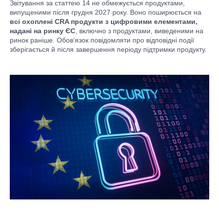
Звітування за статтею 14 не обмежується продуктами,
випущеними після грудня 2027 року. Воно поширюється на
всі охоплені CRA продукти з цифровими елементами,
надані на ринку ЄС
, включно з продуктами, виведеними на
ринок раніше. Обов’язок повідомляти про відповідні події
зберігається й після завершення періоду підтримки продукту.