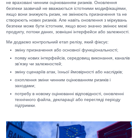
не враховані чинним оцінюванням ризиків. Оновлення
безпеки зазвичай не вважаються істотними модифікаціями,
якщо вони знижують ризик, не змінюють призначення та не
створюють нових ризиків. Але навіть оновлення з міркувань
безпеки може бути істотним, якщо воно значно змінює межі
продукту, потоки даних, зовнішні інтерфейси або залежності.
Ми додаємо контрольний етап релізу, який фіксує:
зміну призначення або основної функціональності;
появу нових інтерфейсів, середовищ виконання, каналів
зв’язку чи залежностей;
зміну сценаріїв атак, їхньої ймовірності або наслідків;
охоплення зміни чинним оцінюванням ризиків і
заходами;
потребу в новому оцінюванні відповідності, оновленні
технічного файла, декларації або перегляді періоду
підтримки.