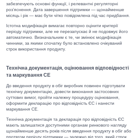
забезпечують основні функції, і релевантні регуляторні
роз’яснення. Дата завершення підтримки — щонайменше
місяць і рік — має бути чітко повідомлена під час придбання.
Істотна модифікація вимагає повторно оцінити критерії
періоду підтримки, але не перезапускає й не подовжує його
автоматично. Визначальним є те, чи змінює модифікація
чинники, за якими спочатку було встановлено очікуваний
строк використання продукту.
Технічна документація, оцінювання відповідності
та маркування CE
До введення продукту в обіг виробник повинен підготувати
технічну документацію, довести виконання застосовних
суттєвих вимог, пройти належну процедуру оцінювання,
оформити декларацію про відповідність ЄС і нанести
маркування CE.
Технічна документація та декларація про відповідність ЄС
мають залишатися доступними органам ринкового нагляду
щонайменше десять років після введення продукту в обіг або
протягом періоду підтримки — залежно від того, який строк