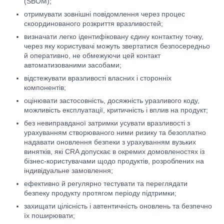
(SBOM);
отримувати зовнішні повідомлення через процес
скоординованого розкриття вразливостей;
визначати легко ідентифіковану єдину контактну точку,
через яку користувачі можуть звертатися безпосередньо
й оперативно, не обмежуючи цей контакт
автоматизованими засобами;
відстежувати вразливості власних і сторонніх
компонентів;
оцінювати застосовність, досяжність уразливого коду,
можливість експлуатації, критичність і вплив на продукт;
без невиправданої затримки усувати вразливості з
урахуванням створюваного ними ризику та безоплатно
надавати оновлення безпеки з урахуванням вузьких
винятків, які CRA допускає в окремих домовленостях із
бізнес-користувачами щодо продуктів, розроблених на
індивідуальне замовлення;
ефективно й регулярно тестувати та переглядати
безпеку продукту протягом періоду підтримки;
захищати цілісність і автентичність оновлень та безпечно
їх поширювати;