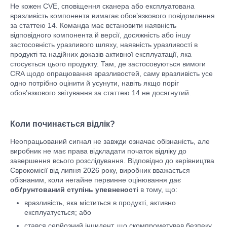
Не кожен CVE, сповіщення сканера або експлуатована
вразливість компонента вимагає обов’язкового повідомлення
за статтею 14. Команда має встановити наявність
відповідного компонента й версії, досяжність або іншу
застосовність уразливого шляху, наявність уразливості в
продукті та надійних доказів активної експлуатації, яка
стосується цього продукту. Там, де застосовуються вимоги
CRA щодо опрацювання вразливостей, саму вразливість усе
одно потрібно оцінити й усунути, навіть якщо поріг
обов’язкового звітування за статтею 14 не досягнутий.
Коли починається відлік?
Неопрацьований сигнал не завжди означає обізнаність, але
виробник не має права відкладати початок відліку до
завершення всього розслідування. Відповідно до керівництва
Єврокомісії від липня 2026 року, виробник вважається
обізнаним, коли негайне первинне оцінювання дає
обґрунтований ступінь упевненості
в тому, що:
вразливість, яка міститься в продукті, активно
експлуатується; або
стався серйозний інцидент, що скомпрометував безпеку