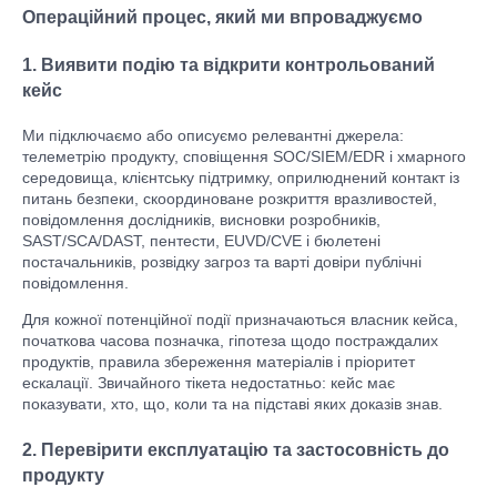
Операційний процес, який ми впроваджуємо
1. Виявити подію та відкрити контрольований
кейс
Ми підключаємо або описуємо релевантні джерела:
телеметрію продукту, сповіщення SOC/SIEM/EDR і хмарного
середовища, клієнтську підтримку, оприлюднений контакт із
питань безпеки, скоординоване розкриття вразливостей,
повідомлення дослідників, висновки розробників,
SAST/SCA/DAST, пентести, EUVD/CVE і бюлетені
постачальників, розвідку загроз та варті довіри публічні
повідомлення.
Для кожної потенційної події призначаються власник кейса,
початкова часова позначка, гіпотеза щодо постраждалих
продуктів, правила збереження матеріалів і пріоритет
ескалації. Звичайного тікета недостатньо: кейс має
показувати, хто, що, коли та на підставі яких доказів знав.
2. Перевірити експлуатацію та застосовність до
продукту