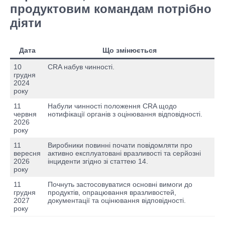
продуктовим командам потрібно
діяти
Дата
Що змінюється
10
CRA набув чинності.
грудня
2024
року
11
Набули чинності положення CRA щодо
червня
нотифікації органів з оцінювання відповідності.
2026
року
11
Виробники повинні почати повідомляти про
вересня
активно експлуатовані вразливості та серйозні
2026
інциденти згідно зі статтею 14.
року
11
Почнуть застосовуватися основні вимоги до
грудня
продуктів, опрацювання вразливостей,
2027
документації та оцінювання відповідності.
року