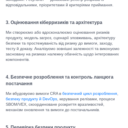
відповідальними, пріоритетами й критеріями приймання.
3. Оцінювання кіберризиків та архітектура
Ми створюємо або вдосконалюємо оцінювання ризиків
продукту, модель загроз, сценарії зловживань, архітектуру
безпеки та простежуваність від ризику до вимоги, заходу,
тесту й доказу. Аналізуємо зовнішні залежності та виконуємо
засновану на ризиках належну обачність щодо інтегрованих
компонентів.
4. Безпечне розроблення та контроль ланцюга
постачання
Ми вбудовуємо вимоги CRA в
безпечний цикл розроблення
,
безпеку продукту й DevOps
, керування релізами, процеси
SBOM/VEX, скоординоване розкриття вразливостей,
механізм оновлення та вимоги до постачальників.
5. Перевірка безпеки продукту