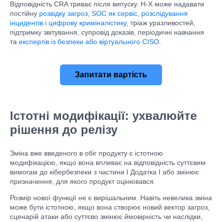
Відповідність CRA триває після випуску. H-X може надавати
постійну
розвідку загроз
,
SOC як сервіс
,
розслідування
інцидентів і цифрову криміналістику
, тріаж уразливостей,
підтримку звітування, супровід доказів, періодичні навчання
та
експертів із безпеки або віртуального CISO
.
Запитати вартість
Істотні модифікації: ухвалюйте
рішення до релізу
Зміна вже введеного в обіг продукту є істотною
модифікацією, якщо вона впливає на відповідність суттєвим
вимогам до кібербезпеки з частини I Додатка I або змінює
призначення, для якого продукт оцінювався.
Розмір нової функції не є вирішальним. Навіть невелика зміна
може бути істотною, якщо вона створює новий вектор загроз,
сценарій атаки або суттєво змінює ймовірність чи наслідки,