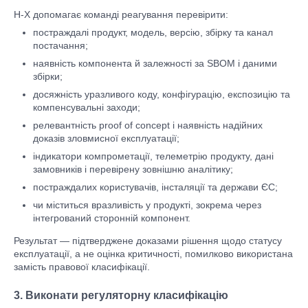
H-X допомагає команді реагування перевірити:
постраждалі продукт, модель, версію, збірку та канал
постачання;
наявність компонента й залежності за SBOM і даними
збірки;
досяжність уразливого коду, конфігурацію, експозицію та
компенсувальні заходи;
релевантність proof of concept і наявність надійних
доказів зловмисної експлуатації;
індикатори компрометації, телеметрію продукту, дані
замовників і перевірену зовнішню аналітику;
постраждалих користувачів, інсталяції та держави ЄС;
чи міститься вразливість у продукті, зокрема через
інтегрований сторонній компонент.
Результат — підтверджене доказами рішення щодо статусу
експлуатації, а не оцінка критичності, помилково використана
замість правової класифікації.
3. Виконати регуляторну класифікацію