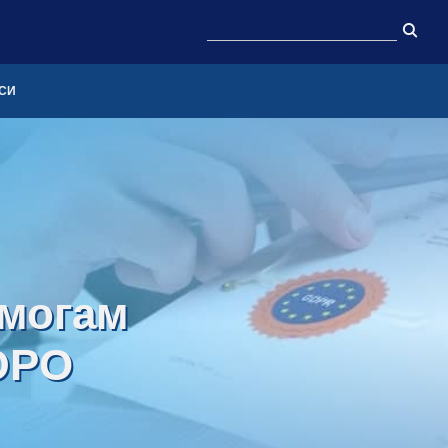
СИ
имогам
DPO