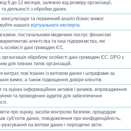
від 6 до 12 місяців, залежно від розміру організації,
осовчої практики вносимо рекомендації щодо
мання вимог GDPR та вимогам сертифікації ISO
 та діяльності з обробки даних.
консультація та первинний аналіз бізнес-вимог.
овуйте нашого
віртуального експерта
.
газини, постачальники медичних послуг, фінансові
маркетингові агентства та інші підприємства, які
ь особисті дані громадян ЄС.
 організація обробляє особисті дані громадян ЄС. DPO є
им для певних типів організацій.
 витрат, пов’язаних із витоком даних і штрафами за
ня вимог, а також підвищення довіри клієнтів.
 та оцінка інформаційних активів і ризиків, впровадження
езпеки та проведення аудитів для забезпечення
сті.
звіти про оцінку, засоби контролю безпеки, процедури
ав суб’єктів даних, повідомлення про конфіденційність,
реагування на витоки даних і періодичні звіти.