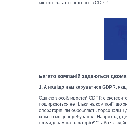
містить багато спільного з GDPR.
Багато компаній задаються двома
1. А навіщо нам керуватися GDPR, якщ
Однією з особливостей GDPR є екстеритор
поширюються не тільки на компанії, що зн
операторів, які обробляють персональні д
їхнього місцеперебування. Наприклад, це
громадянам на території ЄС, або які здій