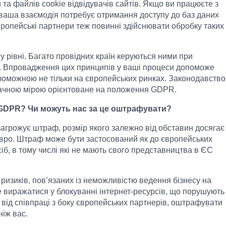
та файлів cookie відвідувачів сайтів. Якщо ви працюєте з
ваша взаємодія потребує отримання доступу до баз даних
європейські партнери теж повинні здійснювати обробку таких
рівні. Багато провідних країн керуються ними при
. Впровадження цих принципів у ваші процеси допоможе
проможною не тільки на європейських ринках. Законодавство
начною мірою орієнтоване на положення GDPR.
 GDPR? Чи можуть нас за це оштрафувати?
агрожує штраф, розмір якого залежно від обставин досягає
євро. Штраф може бути застосований як до європейських
сіб, в тому числі які не мають свого представництва в ЄС
ризиків, пов’язаних із неможливістю ведення бізнесу на
же виражатися у блокуванні інтернет-ресурсів, що порушують
 від співпраці з боку європейських партнерів, оштрафувати
ніж вас.