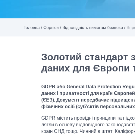
Головна
/
Сервіси
/
Відповідність вимогам безпеки
/
Впр
Золотий стандарт 
даних для Європи т
GDPR або General Data Protection Reg
даних і приватності для країн Європе
(ЄЕЗ). Документ передбачає підвищен
фізичних осіб (суб’єктів персональних
GDPR містить провідні принципи та підхо
лягли в основу відповідного законодавства
країн СНД тощо. Чинний в штаті Каліфорн