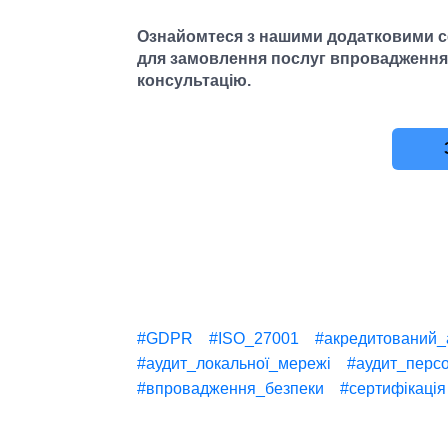
Ознайомтеся з нашими додатковими се
для замовлення послуг впровадження 
консультацію.
#GDPR
#ISO_27001
#акредитований_
#аудит_локальної_мережі
#аудит_перс
#впровадження_безпеки
#сертифікація