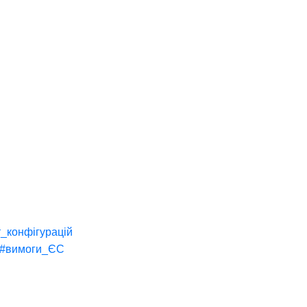
_конфігурацій
#вимоги_ЄС