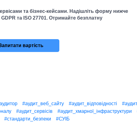
рвісами та бізнес-кейсами. Надішліть форму нижче
GDPR та ISO 27701. Отримайте безплатну
Запитати вартість
аудитор
#аудит_веб_сайту
#аудит_відповідності
#аудит
оналу
#аудит_сервісів
#аудит_хмарної_інфраструктури
#стандарти_безпеки
#СУІБ