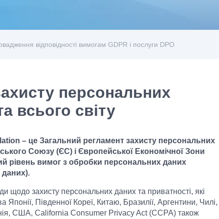
овадження відповідності вимогам GDPR і послуги DPO
захисту персональних
а всього світу
ulation – це Загальний регламент захисту персональних
йського Союзу (ЄС) і Європейської Економічної Зони
ий рівень вимог з обробки персональних даних
 даних).
ди щодо захисту персональних даних та приватності, які
 Японії, Південної Кореї, Китаю, Бразилії, Аргентини, Чилі,
ія, США, California Consumer Privacy Act (CCPA) також