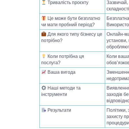
Тривалість проєкту
Зазвичай, 
законодавчих вимог і правозаст
коригування заходів щодо дотри
складності
27701 (комплаєнсу GDPR).
Це може бути безплатно
Безплатна 
чи мати пробний період?
Використ
Для якого типу бізнесу це
Онлайн-ма
потрібно?
установи, 
обробляют
Коли потрібна ця
Коли ваша
послуга?
обов’язков
Ваша вигода
Зменшення
недотриман
Наші методи та
Виявлення
інструменти
заходів б
відповідно
Результати
Політики, 
захисту пр
процедури 