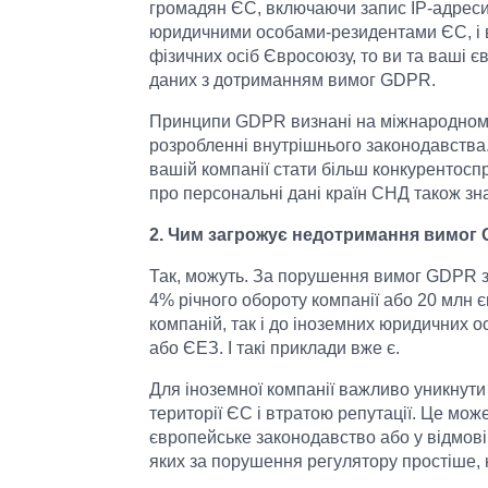
громадян ЄС, включаючи запис IP-адреси 
юридичними особами-резидентами ЄС, і 
фізичних осіб Євросоюзу, то ви та ваші 
даних з дотриманням вимог GDPR.
Принципи GDPR визнані на міжнародному 
розробленні внутрішнього законодавства
вашій компанії стати більш конкурентос
про персональні дані країн СНД також з
2. Чим загрожує недотримання вимог
Так, можуть. За порушення вимог GDPR з
4% річного обороту компанії або 20 млн 
компаній, так і до іноземних юридичних о
або ЄЕЗ. І такі приклади вже є.
Для іноземної компанії важливо уникнути 
території ЄС і втратою репутації. Це мо
європейське законодавство або у відмові
яких за порушення регулятору простіше, 