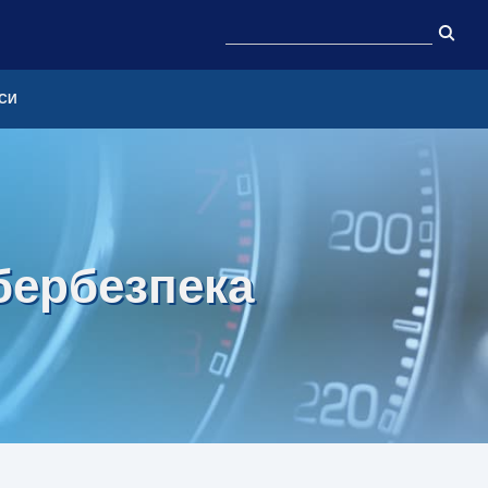
СИ
бербезпека