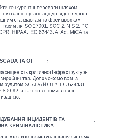
те конкурентні переваги шляхом
ння вашої організації до відповідності
одним стандартам та фреймворкам
, таким як ISO 27001, SOC 2, NIS 2, PCI
PR, HIPAA, IEC 62443, AI Act, MiCA та
 SCADA ТА ОТ
 захищеність критичної інфраструктури
 виробництва. Допоможемо вам із
м аудитом SCADA й ОТ з IEC 62443 і
 800-82, а також із промисловою
изацією.
ІДУВАННЯ ІНЦИДЕНТІВ ТА
ВА КРИМІНАЛІСТИКА
еся, хто скомпрометував вашу систему,