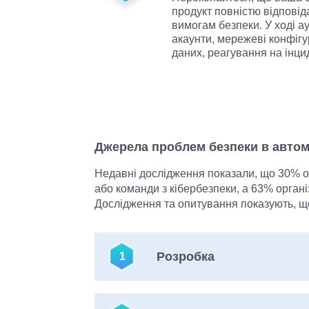
продукт повністю відпові
вимогам безпеки. У ході а
акаунти, мережеві конфіг
даних, реагування на інци
Джерела проблем безпеки в автом
Недавні дослідження показали, що 30% о
або команди з кібербезпеки, а 63% орган
Дослідження та опитування показують, щ
Розробка
1
Випадкові помилки та недотрима