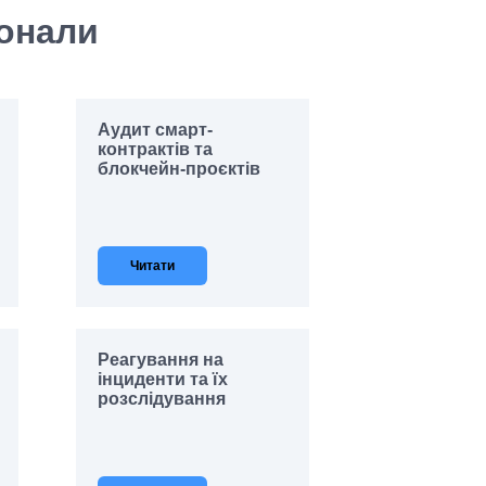
конали
Аудит смарт-
контрактів та
блокчейн‑проєктів
Читати
Реагування на
інциденти та їх
розслідування