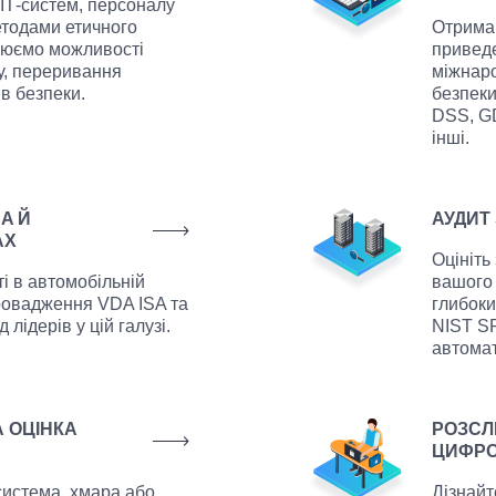
 ІТ-систем, персоналу
методами етичного
Отримай
інюємо можливості
приведе
у, переривання
міжнар
ів безпеки.
безпеки
DSS, GD
інші.
A Й
АУДИТ
AX
Оцініть
і в автомобільній
вашого
провадження VDA ISA та
глибоки
лідерів у цій галузі.
NIST SP
автомат
А ОЦІНКА
РОЗСЛ
ЦИФРО
истема, хмара або
Дізнайт