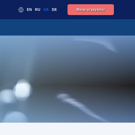
EN
RU
UA
DE
Мене атакують!