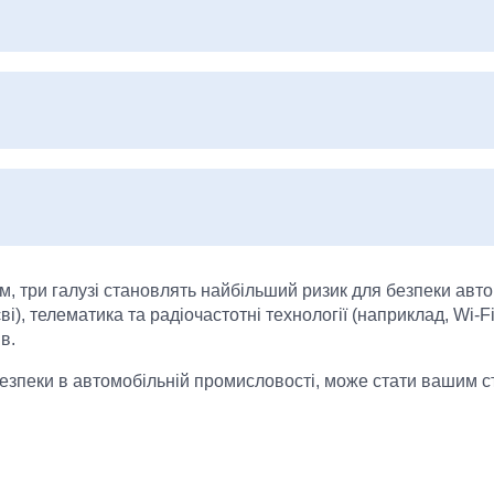
р тестування.
старілого програмного забезпечення з відкритим вихідним к
пеки.
ем, три галузі становлять найбільший ризик для безпеки авто
), телематика та радіочастотні технології (наприклад, Wi-Fi
в.
безпеки в автомобільній промисловості, може стати вашим с