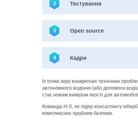
Тестування
2
Відсутність відповідних процеду
Open source
3
Використання вразливого або за
Кадри
4
Брак фахівців інформаційної без
Із точки зору конкретних технічних пробл
автономного водіння (або допомоги водієві
стає новим виміром якості для автомобілі
Команда H-X, як лідер консалтингу кібер
комплексних проблем безпеки.