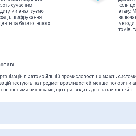
дають сучасним
коли це
удиту ми аналізуємо
атаку. 
урації, шифрування
включає
денти та багато іншого.
методи,
томів, 
отиві
рганізацій в автомобільній промисловості не мають систе
ізацій тестують на предмет вразливостей менше половини а
о основними чинниками, що призводять до вразливостей, є:
ння правил безпечної розробки ПЗ (SDLC).