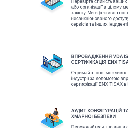
Перевірте стійкість ваших
або організації в цілому 
хакінгу. Ми ефективно оц
несанкціонованого доступ
сервісів та інших інцидент
ВПРОВАДЖЕННЯ VDA IS
СЕРТИФІКАЦІЯ ENX TIS
Отримайте нові можливост
індустрії за допомогою в
сертифікації ENX TISAX від 
АУДИТ КОНФІГУРАЦІЙ Т
ХМАРНОЇ БЕЗПЕКИ
Переконайтеся, що ваша с