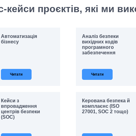
с-кейси проєктів, які ми ви
Автоматизація
Аналіз безпеки
бізнесу
вихідних кодів
програмного
забезпечення
Читати
Читати
Кейси з
Керована безпека й
впровадження
комплаєнс (ISO
центрів безпеки
27001, SOC 2 тощо)
(SOC)