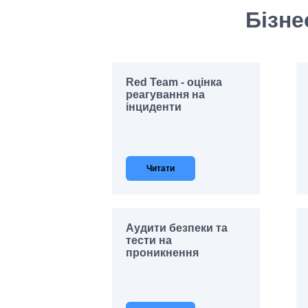
Бізне
Red Team - оцінка
реагування на
інциденти
Читати
Аудити безпеки та
тести на
проникнення