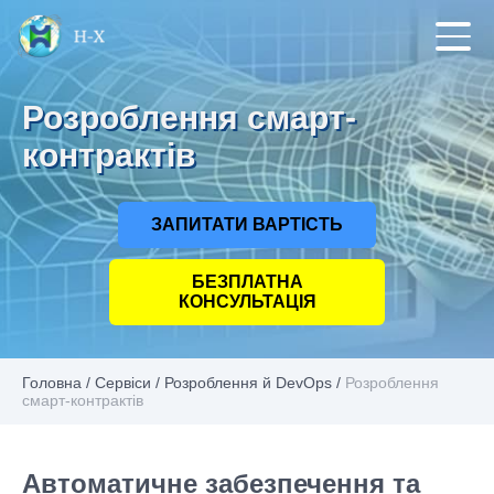
Розроблення смарт-
контрактів
ЗАПИТАТИ ВАРТІСТЬ
БЕЗПЛАТНА
КОНСУЛЬТАЦІЯ
Головна
/
Сервіси
/
Розроблення й DevOps
/
Розроблення
смарт-контрактів
Автоматичне забезпечення та