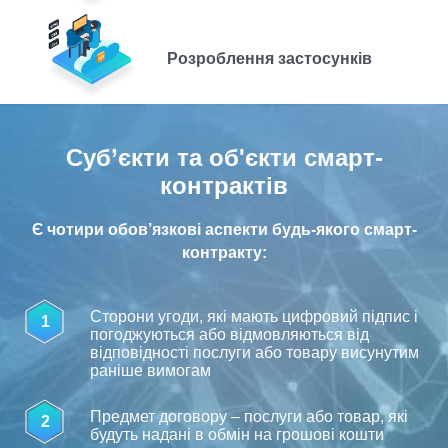
Розроблення застосунків
Суб’єкти та об'єкти смарт-
контрактів
Є чотири обов’язкові аспекти будь-якого смарт-
контракту:
Сторони угоди, які мають цифровий підпис і
1
погоджуються або відмовляються від
відповідності послуги або товару висунутим
раніше вимогам
Предмет договору – послуги або товар, які
2
будуть надані в обмін на грошові кошти