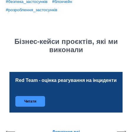
#безпека_застосунків
#блокчейн
#розроблення_застосунків
Бізнес-кейси проєктів, які ми
виконали
Red Team - оцінка реагування на інциденти
Читати
Дивитися всі