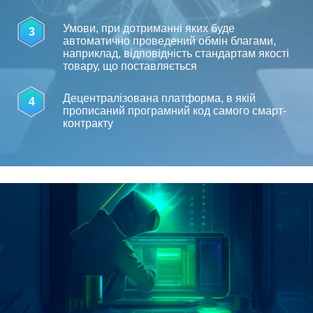
Умови, при дотриманні яких буде
3
автоматично проведений обмін благами,
наприклад, відповідність стандартам якості
товару, що поставляється
Децентралізована платформа, в якій
4
прописаний програмний код самого смарт-
контракту