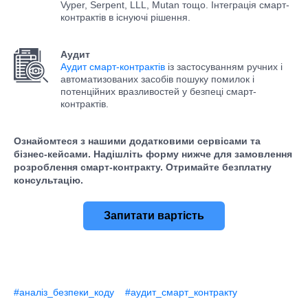
Vyper, Serpent, LLL, Mutan тощо. Інтеграція смарт-
контрактів в існуючі рішення.
Аудит
Аудит смарт-контрактів
із застосуванням ручних і
автоматизованих засобів пошуку помилок і
потенційних вразливостей у безпеці смарт-
контрактів.
Ознайомтеся з нашими додатковими сервісами та
бізнес-кейсами. Надішліть форму нижче для замовлення
розроблення смарт-контракту. Отримайте безплатну
консультацію.
Запитати вартість
#аналіз_безпеки_коду
#аудит_смарт_контракту