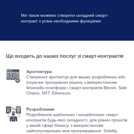
Ми також можемо створити складний смарт-
контракт з усіма необхідними функціями.
Що входить до наших послуг зі смарт-контрактів
Архітектура
Створення архітектур для ваших розроблених або
існуючих програмних рішень з використанням
блокчейн-платформ і смарт-контрактів Bitcoin, Side
Chains, NXT, Ethereum.
Розроблення
Розроблення шаблонних і нешаблонних смарт-
контрактів будь-якої складності, для різних проєктів
у вашій сфері бізнесу, з використанням
найпопулярніших мов програмування: Solidity,