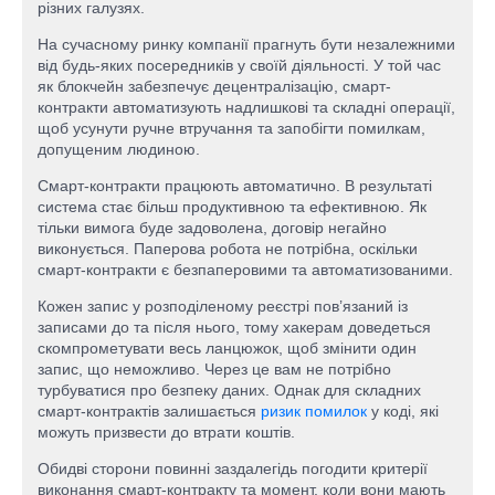
різних галузях.
На сучасному ринку компанії прагнуть бути незалежними
від будь-яких посередників у своїй діяльності. У той час
як блокчейн забезпечує децентралізацію, смарт-
контракти автоматизують надлишкові та складні операції,
щоб усунути ручне втручання та запобігти помилкам,
допущеним людиною.
Смарт-контракти працюють автоматично. В результаті
система стає більш продуктивною та ефективною. Як
тільки вимога буде задоволена, договір негайно
виконується. Паперова робота не потрібна, оскільки
смарт-контракти є безпаперовими та автоматизованими.
Кожен запис у розподіленому реєстрі пов’язаний із
записами до та після нього, тому хакерам доведеться
скомпрометувати весь ланцюжок, щоб змінити один
запис, що неможливо. Через це вам не потрібно
турбуватися про безпеку даних. Однак для складних
смарт-контрактів залишається
ризик помилок
у коді, які
можуть призвести до втрати коштів.
Обидві сторони повинні заздалегідь погодити критерії
виконання смарт-контракту та момент, коли вони мають