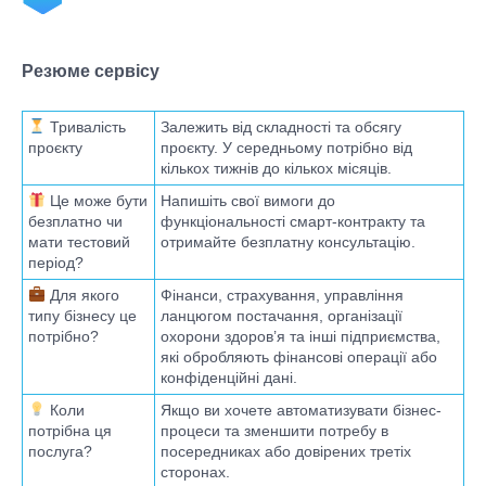
Резюме сервісу
Тривалість
Залежить від складності та обсягу
проєкту
проєкту. У середньому потрібно від
кількох тижнів до кількох місяців.
Це може бути
Напишіть свої вимоги до
безплатно чи
функціональності смарт-контракту та
мати тестовий
отримайте безплатну консультацію.
період?
Для якого
Фінанси, страхування, управління
типу бізнесу це
ланцюгом постачання, організації
потрібно?
охорони здоров’я та інші підприємства,
які обробляють фінансові операції або
конфіденційні дані.
Коли
Якщо ви хочете автоматизувати бізнес-
потрібна ця
процеси та зменшити потребу в
послуга?
посередниках або довірених третіх
сторонах.