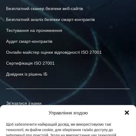
Безплатний сканер безпеки веб-сайтів
Безплатний аналіз безпеки смарт-контрактів
Тестування на проникнення
Аудит смарт-контрактів
Онлайн майстер оцінки відповідності ISO 27001
Сертифікація ISO 27001
Довідник із рішень ІБ
Зв'язатися з нами
Управління згодою
+380-73-039-47-55
Щоб забезпечити найкращий досвід, ми використовуємо такі
info@h-x.technology
технології, як файли cookie, для зберігання та/або доступу до
інформації про пристрій. Згода на використання цих технологій