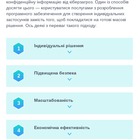
конфіденційну інформацію від кіберзагроз. Один із способів
досягти цього — користуватися послугами з розроблення
програмного забезпечення для створення індивідуальних
застосунків замість того, щоб покладатися на готові масові
рішення. Ось деякі з переваг такого підходу:
Індивідуальні рішення
1
Індивідуальні застосунки розробляються для задоволення
конкретних потреб бізнесу. Це означає, що застосунок може
бути адаптований для забезпечення необхідних функцій
Підвищена безпека
2
безпеки та захисту від цільових кіберзагроз.
Готові застосунки використовуються багатьма компаніями, а
це означає, що вони є популярною мішенню для
кіберзлочинців. Водночас спеціалізовані застосунки менш
Масштабованість
3
уразливі до атак, оскільки вони створюються з урахуванням
конкретних вимог безпеки.
Індивідуальні застосунки можна розробляти так, щоб вони
росли разом із бізнесом, гарантуючи, що вони залишаться
актуальними та ефективними в міру розширення компанії. Це
Економічна ефективність
4
означає, що компаніям не потрібно турбуватися про те, що
вони переростуть своє програмне забезпечення, або його