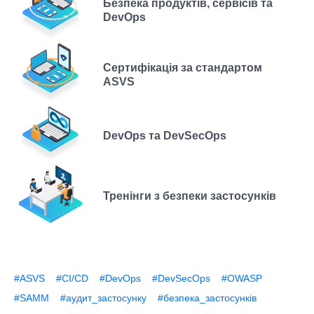
Безпека продуктів, сервісів та
DevOps
Сертифікація за стандартом
ASVS
DevOps та DevSecOps
Тренінги з безпеки застосунків
#ASVS
#CI/CD
#DevOps
#DevSecOps
#OWASP
#SAMM
#аудит_застосунку
#безпека_застосунків