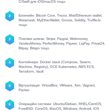
C/Swift для iOS/macOS тощо.
Блокчейн: Bitcoin Core, Trezor, Mist/Ethereum wallet,
Metamask, MyEtherWallet, Gnosis, Solidity, TruffleJs
тощо.
Платіжні шлюзи: Stripe, Paypal, Webmoney,
YandexMoney, PerfectMoney, Payeer, LiqPay, Privat24,
Bitpay, Bitaps тощо.
Контейнери: Docker stack (Compose, Swarm,
Machine, Registry), GCE Kubernetes, AWS ECS,
Terraform, Vault
Віртуалізація: VirtualBox, VMware, Xen, Vagrant,
Packer
Операційні системи: Ubuntu/Debian, RHEL/CentOS,
FreeBSD, CoreOS, MacOS, Windows, Android, IOS