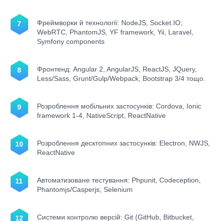
Фреймворки й технології: NodeJS, Socket.IO,
WebRTC, PhantomJS, YF framework, Yii, Laravel,
Symfony components
Фронтенд: Angular 2, AngularJS, ReactJS, JQuery,
Less/Sass, Grunt/Gulp/Webpack, Bootstrap 3/4 тощо.
Розроблення мобільних застосунків: Cordova, Ionic
framework 1-4, NativeScript, ReactNative
Розроблення десктопних застосунків: Electron, NWJS,
ReactNative
Автоматизоване тестування: Phpunit, Codeception,
Phantomjs/Casperjs, Selenium
Системи контролю версій: Git (GitHub, Bitbucket,