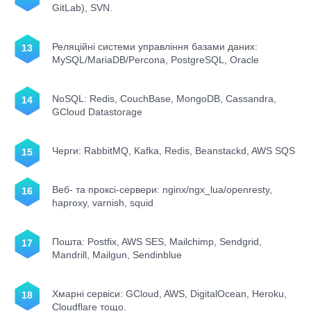
GitLab), SVN.
Реляційні системи управління базами даних:
MySQL/MariaDB/Percona, PostgreSQL, Oracle
NoSQL: Redis, CouchBase, MongoDB, Cassandra,
GCloud Datastorage
Черги: RabbitMQ, Kafka, Redis, Beanstackd, AWS SQS
Веб- та проксі-сервери: nginx/ngx_lua/openresty,
haproxy, varnish, squid
Пошта: Postfix, AWS SES, Mailchimp, Sendgrid,
Mandrill, Mailgun, Sendinblue
Хмарні сервіси: GCloud, AWS, DigitalOcean, Heroku,
Cloudflare тощо.