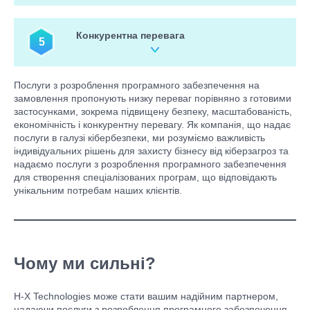
доведеться часто замінювати.
Хоча початкові інвестиції в розроблення програмного
забезпечення на замовлення можуть бути вищими, у
довгостроковій перспективі вони можуть бути більш
Конкурентна перевага
5
рентабельними. Підприємства можуть не платити за
непотрібні можливості та функції, а також уникнути витрат,
пов’язаних із простоями, спричиненими порушеннями
Індивідуальні програми можуть дати компаніям конкурентну
безпеки.
перевагу. Маючи індивідуальне рішення, що відповідає
Послуги з розроблення програмного забезпечення на
конкретним потребам, підприємства можуть працювати
замовлення пропонують низку переваг порівняно з готовими
ефективніше та результативніше.
застосунками, зокрема підвищену безпеку, масштабованість,
економічність і конкурентну перевагу. Як компанія, що надає
послуги в галузі кібербезпеки, ми розуміємо важливість
індивідуальних рішень для захисту бізнесу від кіберзагроз та
надаємо послуги з розроблення програмного забезпечення
для створення спеціалізованих програм, що відповідають
унікальним потребам наших клієнтів.
Чому ми сильні?
H-X Technologies може стати вашим надійним партнером,
надаючи послуги з розроблення програмного забезпечення.