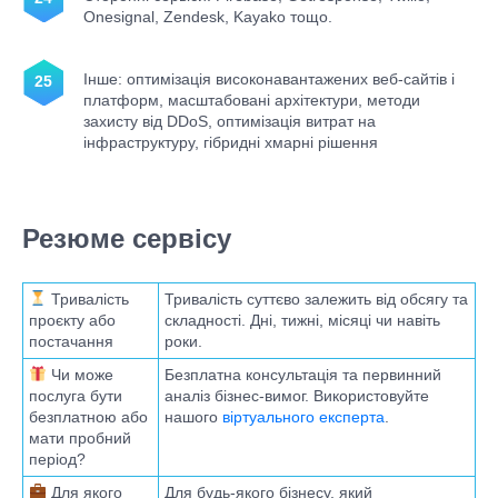
Onesignal, Zendesk, Kayako тощо.
Інше: оптимізація високонавантажених веб-сайтів і
платформ, масштабовані архітектури, методи
захисту від DDoS, оптимізація витрат на
інфраструктуру, гібридні хмарні рішення
Резюме сервісу
Тривалість
Тривалість суттєво залежить від обсягу та
проєкту або
складності. Дні, тижні, місяці чи навіть
постачання
роки.
Чи може
Безплатна консультація та первинний
послуга бути
аналіз бізнес-вимог. Використовуйте
безплатною або
нашого
віртуального експерта
.
мати пробний
період?
Для якого
Для будь-якого бізнесу, який