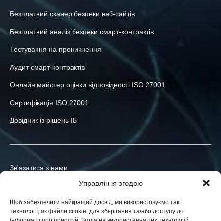
Безплатний сканер безпеки веб-сайтів
Безплатний аналіз безпеки смарт-контрактів
Тестування на проникнення
Аудит смарт-контрактів
Онлайн майстер оцінки відповідності ISO 27001
Сертифікація ISO 27001
Довідник із рішень ІБ
Зв'язатися з нами
Управління згодою
+380-73-039-47-55
Щоб забезпечити найкращий досвід, ми використовуємо такі
info@h-x.technology
технології, як файли cookie, для зберігання та/або доступу до
інформації про пристрій. Згода на використання цих технологій