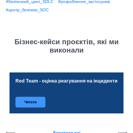
#безпечний_цикл_SDLC
#розроблення_застосунків
#центр_безпеки_SOC
Бізнес-кейси проєктів, які ми
виконали
Red Team - оцінка реагування на інциденти
Читати
Дивитися всі