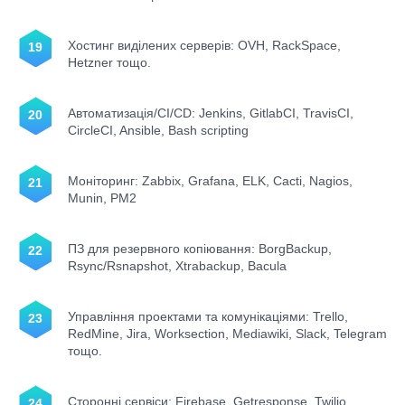
Хостинг виділених серверів: OVH, RackSpace,
Hetzner тощо.
Автоматизація/CI/CD: Jenkins, GitlabCI, TravisCI,
CircleCI, Ansible, Bash scripting
Моніторинг: Zabbix, Grafana, ELK, Cacti, Nagios,
Munin, PM2
ПЗ для резервного копіювання: BorgBackup,
Rsync/Rsnapshot, Xtrabackup, Bacula
Управління проектами та комунікаціями: Trello,
RedMine, Jira, Worksection, Mediawiki, Slack, Telegram
тощо.
Сторонні сервіси: Firebase, Getresponse, Twilio,