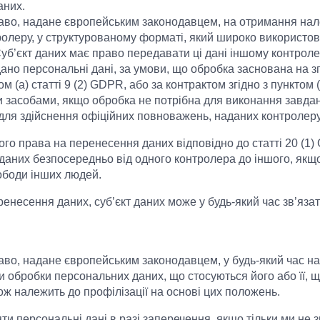
аних.
раво, надане європейським законодавцем, на отримання на
тролеру, у структурованому форматі, який широко використо
б’єкт даних має право передавати ці дані іншому контроле
ано персональні дані, за умови, що обробка заснована на зго
м (a) статті 9 (2) GDPR, або за контрактом згідно з пунктом (
 засобами, якщо обробка не потрібна для виконання завдан
для здійснення офіційних повноважень, наданих контролеру
свого права на перенесення даних відповідно до статті 20 (1
аних безпосередньо від одного контролера до іншого, якщо
ободи інших людей.
енесення даних, суб’єкт даних може у будь-який час зв’язат
во, надане європейським законодавцем, у будь-який час на п
и обробки персональних даних, що стосуються його або її, щ
акож належить до профілізації на основі цих положень.
ти персональні дані в разі заперечення, якщо тільки ми н