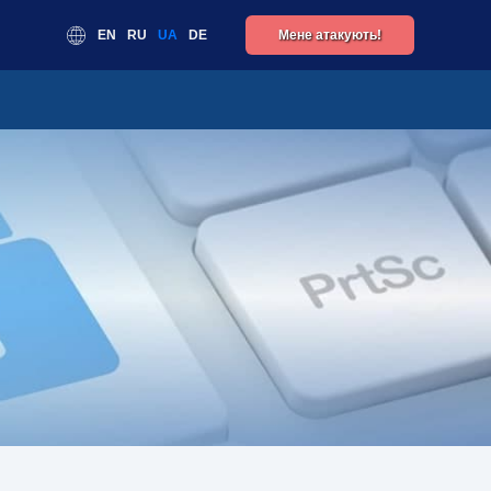
EN
RU
UA
DE
Мене атакують!