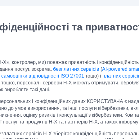
фіденційності та приватнос
«H-X», контролер, ми) поважає приватність і конфіденційніс
адання послуг, зокрема,
безплатних сервісів
(
AI-powered smart
самооцінки відповідності ISO 27001
тощо) і
платних сервісі
тощо), персонал і сервери H-X можуть отримувати, обробляти
виробляти такі дані.
 персональних і конфіденційних даних КОРИСТУВАЧА є нада
дно до умов використання, та інші послуги кібербезпеки, вкл
икнення, оцінку ризиків і консультації з кібербезпеки. Ком
ослуг та продуктів H-X та партнерів H-X, а також інформу
безплатних сервісів H-X зберігає конфіденційність персонал