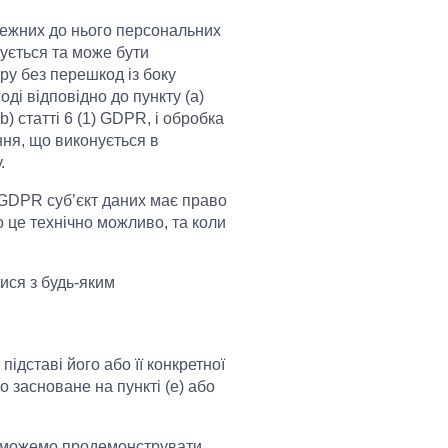
лежних до нього персональних
вується та може бути
ру без перешкод із боку
ді відповідно до пункту (а)
b) статті 6 (1) GDPR, і обробка
ня, що виконується в
.
) GDPR суб’єкт даних має право
 це технічно можливо, та коли
ися з будь-яким
ідставі його або її конкретної
о засноване на пункті (е) або
е зможемо продемонструвати