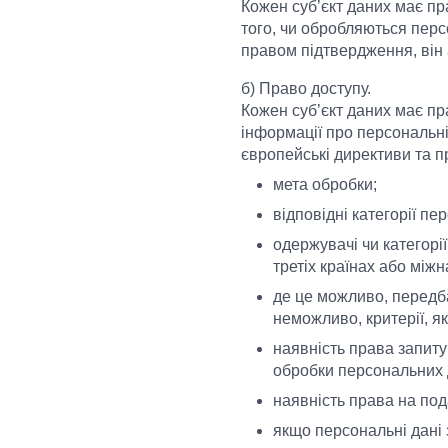
Кожен суб’єкт даних має п
того, чи обробляються перс
правом підтвердження, він 
б) Право доступу.
Кожен суб’єкт даних має п
інформації про персональні д
європейські директиви та п
мета обробки;
відповідні категорії пе
одержувачі чи категорі
третіх країнах або міжн
де це можливо, передба
неможливо, критерії, я
наявність права запит
обробки персональних д
наявність права на под
якщо персональні дані 