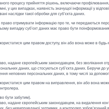
аного процесу прийняття рішень, включаючи профілювання, 
ймні, у цих випадках, наявність значущої інформації у відпові
ані наслідки такої обробки для суб’єкта даних.
є право отримувати інформацію про те, чи передаються персо
 цьому випадку суб’єкт даних має право бути поінформованим 
користатися цим правом доступу, він або вона може в будь-я
аво, надане європейським законодавцем, без зволікання от
нальних даних, що стосуються суб’єкта даних. Беручи до ува
ення неповних персональних даних, в тому числі за допомо
користатися цим правом на виправлення, він або вона може 
онтролера.
во бути забутим).
раво, надане європейським законодавцем, на видалення ко
их, без невиправданої затримки, а контролер зобов’язаний 