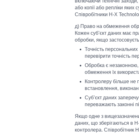
включаючи технічні заходи,
або копії або репліки яких 
Співробітники H-X Technolo
д) Право на обмеження обр
Кожен суб’єкт даних має п
обробки, якщо застосовуєть
Точність персональних 
перевірити точність пе
Обробка є незаконною, 
обмеження їх використ
Контролеру більше не п
встановлення, виконан
Суб’єкт даних заперечує
переважають законні пі
Якщо одне з вищезазначени
даних, що зберігаються в H-
контролера. Співробітник H