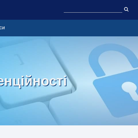
СИ
енційності