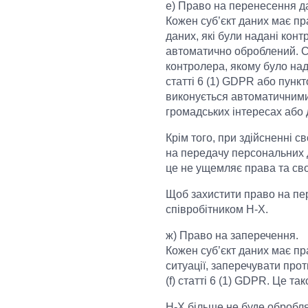
е) Право на перенесення д
Кожен суб’єкт даних має п
даних, які були надані кон
автоматично оброблений. Су
контролера, якому було над
статті 6 (1) GDPR або пункто
виконується автоматичними
громадських інтересах або 
Крім того, при здійсненні 
на передачу персональних д
це не ущемляє права та св
Щоб захистити право на пер
співробітником H-X.
ж) Право на заперечення.
Кожен суб’єкт даних має пра
ситуації, заперечувати прот
(f) статті 6 (1) GDPR. Це т
H-X більше не буде обробля