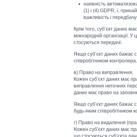
наявність автоматизов
(1) і (4) GDPR, і, прина
важливість і передбачув
Крім того, суб’єкт даних ма
міжнародній організації. У
стосуються передачі.
Якщо суб’єкт даних бажає с
співробітником контролера.
в) Право на виправлення.
Кожен суб’єкт даних має пр
виправлення неточних персо
даних має право на заповн
Якщо суб’єкт даних бажає с
будь-яким співробітником к
г) Право на видалення (пра
Кожен суб’єкт даних має п
що стосуються суб’єкта дан