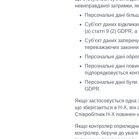
невиправданої затримки, як
Персональні дані більше
Суб’єкт даних відкликає
(а) статті 9 (2) GDPR, 
Суб’єкт даних заперечує
переважаючих законних 
Персональні дані обро
Персональні дані пови
підпорядковується кон
Персональні дані були з
GDPR.
Якщо застосовується одна 
що зберігаються в H-X, він
Співробітник H-X повинен 
Якщо контролер оприлюднив 
контролер, беручи до уваги