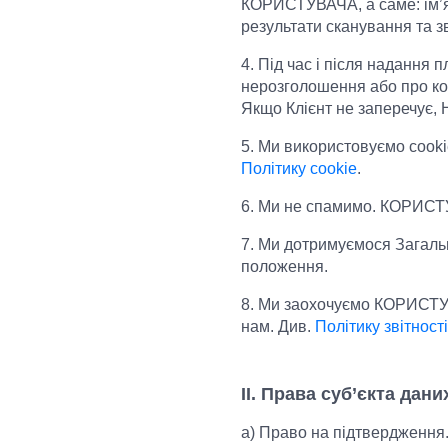
КОРИСТУВАЧА, а саме: ім’
результати сканування та з
4. Під час і після надання 
нерозголошення або про ко
Якщо Клієнт не заперечує, 
5. Ми використовуємо cooki
Політику cookie
.
6. Ми не спамимо. КОРИСТУ
7. Ми дотримуємося Загаль
положення.
8. Ми заохочуємо КОРИСТУВ
нам. Див.
Політику звітност
II. Права суб’єкта дани
а) Право на підтвердження