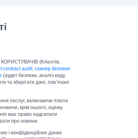
ті
ть КОРИСТУВАЧІВ (Клієнтів,
 contract audit
,
сканер безпеки
в
(аудит безпеки, аналіз коду,
 та зберігати дані, пов’язані
ння послуг, включаючи платні
ючаючи, крім іншого, оцінку
панія має право надсилати
вати про новини.
ьних і конфіденційних даних