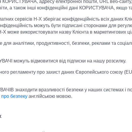
я КОРИСТУВАЧА, адресу електронної пошти, URL веб-сайту
віти, а також інші конфіденційні дані КОРИСТУВАЧА, якщо та
платних сервісів H-X зберігає конфіденційність всіх даних Кл
нфіденційність можуть бути підписані сторонами для регул
H-X може використовувати назву Клієнта в маркетингових ці
e для аналітики, продуктивності, безпеки, реклами та соціа
ВАЧІ можуть відмовитися від підписки на нашу розсилку.
ного регламенту про захист даних Європейського союзу (EU 
АЧІВ знаходити вразливості безпеки у наших системах і по
і про безпеку
англійською мовою.
х
.