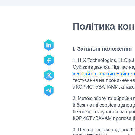
Політика кон
I. Загальні положення
1. H-X Technologies, LLC (
Суб’єктів даних). Під час н
веб-сайтів
,
онлайн-майстер 
тестування на проникнення 
з КОРИСТУВАЧАМИ, а також 
2. Метою збору та обробки
й безплатні сервіси відпові
безпеки, тестування на прон
КОРИСТУВАЧАМ пропозиції п
3. Під час і після надання 