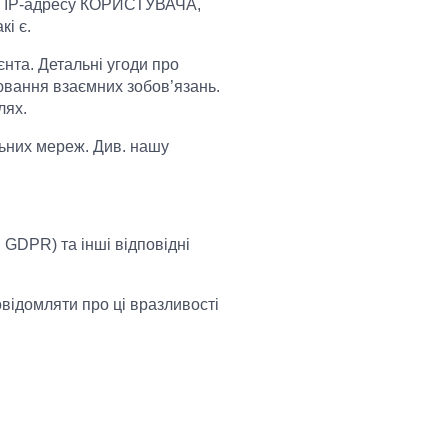
, IP-адресу КОРИСТУВАЧА,
кі є.
ієнта. Детальні угоди про
ювання взаємних зобов’язань.
лях.
льних мереж. Див. нашу
GDPR) та інші відповідні
відомляти про ці вразливості