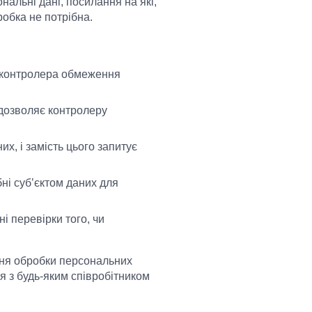
альні дані, посилання на які,
робка не потрібна.
д контролера обмеження
 дозволяє контролеру
х, і замість цього запитує
бні суб’єктом даних для
і перевірки того, чи
ння обробки персональних
ся з будь-яким співробітником