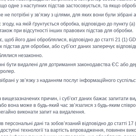
що одне з наступних підстав застосовується, та якщо обробк
 не потрібні у зв’язку з цілями, для яких вони були зібрані
 згоду, на якій ґрунтується обробка, відповідно до пункту (а
а також при відсутності інших правових підстав для обробки.
, щоб його дані оброблялися, відповідно до статті 21 (1) GD
підстав для обробки, або суб’єкт даних заперечує відповідн
блялися незаконно.
нні бути видалені для дотримання законодавства ЄС або д
тролер.
ібрані у зв’язку з наданням послуг інформаційного суспільств
з вищезазначених причин, і суб’єкт даних бажає запитати в
 або вона може в будь-який час зв’язатися з будь-яким співр
негайно виконати запит на видалення.
персональні дані та зобов’язаний відповідно до статті 17 (
 доступні технології та вартість впровадження, повинен вико