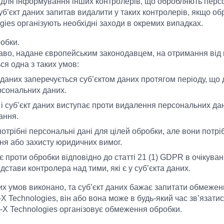
 для інформування інших контролерів, що обробляють персон
суб’єкт даних запитав видалити у таких контролерів, якщо об
gies організують необхідні заходи в окремих випадках.
обки.
раво, надане європейським законодавцем, на отримання ві
ся одна з таких умов:
даних заперечується суб’єктом даних протягом періоду, що
рсональних даних.
і суб’єкт даних виступає проти видалення персональних дани
ання.
отрібні персональні дані для цілей обробки, але вони потрі
ня або захисту юридичних вимог.
 проти обробки відповідно до статті 21 (1) GDPR в очікуванн
дстави контролера над тими, які є у суб’єкта даних.
х умов виконано, та суб’єкт даних бажає запитати обмеже
X Technologies, він або вона може в будь-який час зв’язати
-X Technologies організовує обмеження обробки.