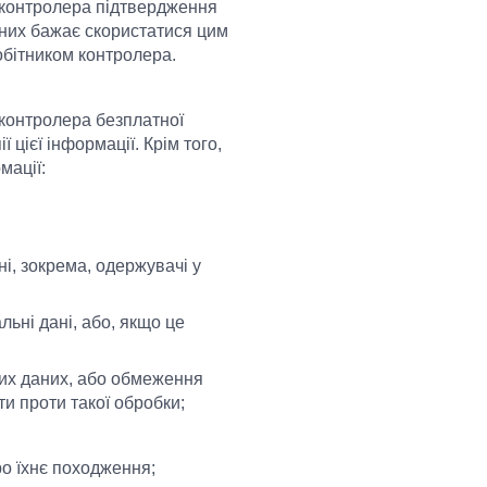
 контролера підтвердження
аних бажає скористатися цим
обітником контролера.
 контролера безплатної
 цієї інформації. Крім того,
мації:
ні, зокрема, одержувачі у
ьні дані, або, якщо це
их даних, або обмеження
и проти такої обробки;
ро їхнє походження;