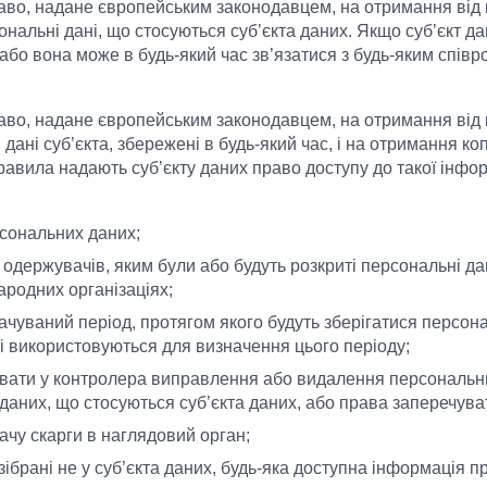
раво, надане європейським законодавцем, на отримання від
ональні дані, що стосуються суб’єкта даних. Якщо суб’єкт д
або вона може в будь-який час зв’язатися з будь-яким співр
раво, надане європейським законодавцем, на отримання від
ані суб’єкта, збережені в будь-який час, і на отримання копії
равила надають суб’єкту даних право доступу до такої інфор
рсональних даних;
ї одержувачів, яким були або будуть розкриті персональні да
ародних організаціях;
чуваний період, протягом якого будуть зберігатися персонал
кі використовуються для визначення цього періоду;
увати у контролера виправлення або видалення персональн
аних, що стосуються суб’єкта даних, або права заперечуват
ачу скарги в наглядовий орган;
зібрані не у суб’єкта даних, будь-яка доступна інформація п