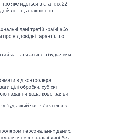
про яке йдеться в статтях 22
дній логіці, а також про
нальні дані третій країні або
про відповідні гарантії, що
кий час зв’язатися з будь-яким
римати від контролера
ги цілі обробки, суб’єкт
гою надання додаткової заяви.
у будь-який час зв’язатися з
нтролером персональних даних,
видалити персональні дані без