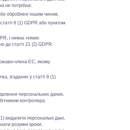
а не потрібна:
 або оброблені іншим чином.
) статті 6 (1) GDPR або пунктом
PR, і немає ніяких
о до статті 21 (2) GDPR.
ержави-члена ЄС, якому
а, згаданих у статті 8 (1)
идалення персональних даних,
обітником контролера.
1) видалити персональні дані,
нати розумні кроки,