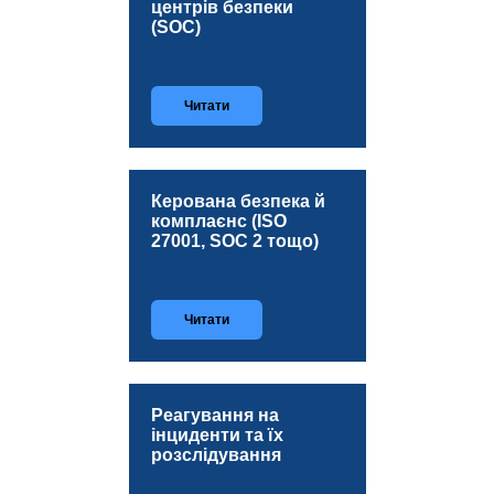
центрів безпеки
(SOC)
Читати
Керована безпека й
комплаєнс (ISO
27001, SOC 2 тощо)
Читати
Реагування на
інциденти та їх
розслідування