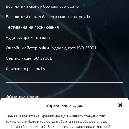
Безплатний сканер безпеки веб-сайтів
Безплатний аналіз безпеки смарт-контрактів
Тестування на проникнення
Аудит смарт-контрактів
Онлайн майстер оцінки відповідності ISO 27001
Сертифікація ISO 27001
Довідник із рішень ІБ
Зв'язатися з нами
Управління згодою
+380-73-039-47-55
Щоб забезпечити найкращий досвід, ми використовуємо такі
info@h-x.technology
технології, як файли cookie, для зберігання та/або доступу до
інформації про пристрій. Згода на використання цих технологій