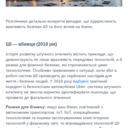
Розглянемо детально конкретні випадки, що підкреслюють
важливість безпеки ШІ та його вплив на бізнес.
ШІ — вбивця (2018 рік)
Історія розвитку штучного інтелекту містить приклади, що
демонструють не лише вразливість передових технологій, а й
ризики для фізичної безпеки, які спричиняються цими
технологіями. Особливо тривожними є ситуації, коли збої в
роботі систем ШІ призводять до серйозних наслідків для
життя і безпеки людей. У 2018 році
відбувся
трагічний
інцидент із безпілотним автомобілем Uber: система штучного
інтелекту не змогла коректно ідентифікувати пішохода, що
призвело до фатального зіткнення.
Ризики для бізнесу:
якщо ваш бізнес пов’язаний з
автономним транспортом, IoT, IIoT, операційними
технологіями та іншими застосуваннями комп’ютерних
технологій у фізичному світі, то впровадження технологій ШІ