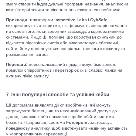
змогу створити індивідуальні програми навчання, аналізуючи
комп’ютерні звички та рівень знань кожного співробітника.
Приклади:
платформи
Immersive Labs
і
CybSafe
використовують алгоритми, які формують сценарії навчання
на основі того, як співробітник взаємодіє з корпоративними
системами. Якщо ШІ помічає, що користувач схильний до
відкриття підозрілих листів або використовує небезпечні
сайти, йому пропонуються спеціальні тренінги з фішингу та
розпізнавання загроз.
Перевага:
персоналізований підхід знижує ймовірність
помилок співробітників і перетворює їх зі слабкої ланки на
активну лінію захисту.
7. Інші популярні способи та успішні кейси
ШІ допомагає виявляти дії співробітників, які можуть
загрожувати безпеці, чи то несанкціонований доступ до
даних, випадкові або навмисні спроби обійти системи
безпеки. Наприклад, система
Forcepoint
застосовує
поведінкову аналітику, щоб відстежувати незвичну активність
у корпоративному середовищі.