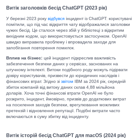
Витік заголовків бесід ChatGPT (2023 рік)
У березні 2023 року
відбувся
інцидент із ChatGPT: користувачі
помітили, що під час відкриття чату відображалися заголовки
чужих бесід. Це сталося через збій у бібліотеці з відкритим
вихідним кодом, що використовується застосунком. OpenAI
швидко виправила проблему і впровадила заходи для
запобігання повторення помилок.
Вплив на бізнес:
цей інцидент підкреслив важливість
забезпечення безпеки даних у сервісах, заснованих на
штучному інтелекті. Витоки подібного роду можуть підірвати
довіру користувачів, призвести до юридичних наслідків і
фінансових втрат. Згідно зі
звітом
IBM за 2024 рік, середній
збиток компаній від витоку даних склав 4,88 мільйона
доларів. Хоча точні фінансові втрати OpenAI не було
розкрито, інцидент, ймовірно, призвів до додаткових витрат
на посилення заходів безпеки, врегулювання можливих
претензій і відновлення репутації. Подібні витрати часто
включаються в суму збитку від інциденту.
Витік історій бесід ChatGPT для macOS (2024 рік)