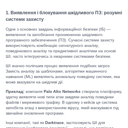
1. Виявлення і блокування шкідливого ПЗ: розумні
системи захисту
Одне з основних завдань інформаційної безпеки (ІБ) —
виявлення та запобігання проникненню шкідливого
програмного забезпечення (ПЗ). Сучасні системи захисту
використовують комбінацію сигнатурного аналізу,
поведінкового аналізу та предиктивної аналітики на основі
ШІ, часто інтегруючись із хмарними системами безпеки.
ШІ значно поліпшив процес виявлення подібних загроз.
Замість аналізу за шаблонами, алгоритми машинного
навчання (ML) виявляють аномальну поведінку системи, яка
може вказувати на шкідливі дії.
Приклад:
компанія
Palo Alto Networks
створила платформу,
здатну виявляти нові типи атак завдяки аналізу поведінки
файлів і мережевого трафіку. В одному з кейсів ця система
запобігла атаці з використанням вірусу, який маскувався під
звичайне оновлення програми.
Інші компанії, такі як
Darktrace
, застосовують ШІ для
створення “цифрового імунітету” — моделі, що розпізнає