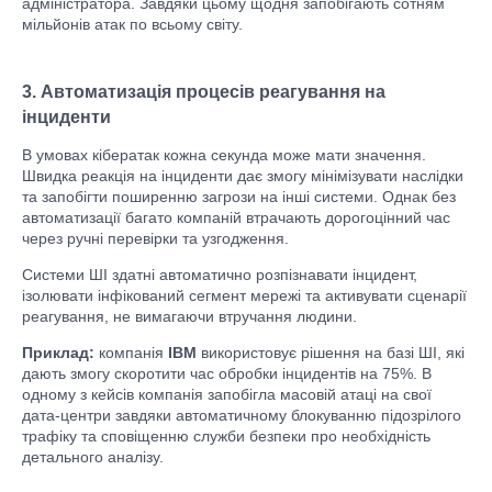
адміністратора. Завдяки цьому щодня запобігають сотням
мільйонів атак по всьому світу.
3. Автоматизація процесів реагування на
інциденти
В умовах кібератак кожна секунда може мати значення.
Швидка реакція на інциденти дає змогу мінімізувати наслідки
та запобігти поширенню загрози на інші системи. Однак без
автоматизації багато компаній втрачають дорогоцінний час
через ручні перевірки та узгодження.
Системи ШІ здатні автоматично розпізнавати інцидент,
ізолювати інфікований сегмент мережі та активувати сценарії
реагування, не вимагаючи втручання людини.
Приклад:
компанія
IBM
використовує рішення на базі ШІ, які
дають змогу скоротити час обробки інцидентів на 75%. В
одному з кейсів компанія запобігла масовій атаці на свої
дата-центри завдяки автоматичному блокуванню підозрілого
трафіку та сповіщенню служби безпеки про необхідність
детального аналізу.