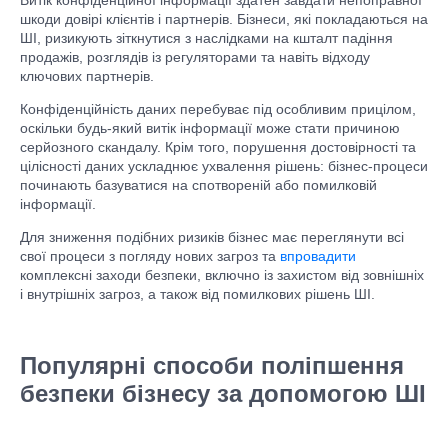
шкоди довірі клієнтів і партнерів. Бізнеси, які покладаються на
ШІ, ризикують зіткнутися з наслідками на кшталт падіння
продажів, розглядів із регуляторами та навіть відходу
ключових партнерів.
Конфіденційність даних перебуває під особливим прицілом,
оскільки будь-який витік інформації може стати причиною
серйозного скандалу. Крім того, порушення достовірності та
цілісності даних ускладнює ухвалення рішень: бізнес-процеси
починають базуватися на спотвореній або помилковій
інформації.
Для зниження подібних ризиків бізнес має переглянути всі
свої процеси з погляду нових загроз та
впровадити
комплексні заходи безпеки, включно із захистом від зовнішніх
і внутрішніх загроз, а також від помилкових рішень ШІ.
Популярні способи поліпшення
безпеки бізнесу за допомогою ШІ