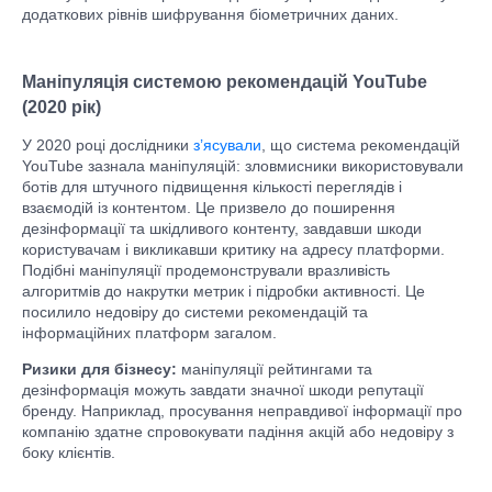
додаткових рівнів шифрування біометричних даних.
Маніпуляція системою рекомендацій YouTube
(2020 рік)
У 2020 році дослідники
з’ясували
, що система рекомендацій
YouTube зазнала маніпуляцій: зловмисники використовували
ботів для штучного підвищення кількості переглядів і
взаємодій із контентом. Це призвело до поширення
дезінформації та шкідливого контенту, завдавши шкоди
користувачам і викликавши критику на адресу платформи.
Подібні маніпуляції продемонстрували вразливість
алгоритмів до накрутки метрик і підробки активності. Це
посилило недовіру до системи рекомендацій та
інформаційних платформ загалом.
Ризики для бізнесу:
маніпуляції рейтингами та
дезінформація можуть завдати значної шкоди репутації
бренду. Наприклад, просування неправдивої інформації про
компанію здатне спровокувати падіння акцій або недовіру з
боку клієнтів.