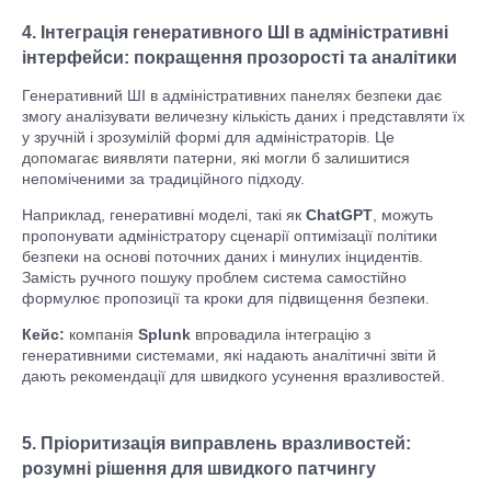
4. Інтеграція генеративного ШІ в адміністративні
інтерфейси: покращення прозорості та аналітики
Генеративний ШІ в адміністративних панелях безпеки дає
змогу аналізувати величезну кількість даних і представляти їх
у зручній і зрозумілій формі для адміністраторів. Це
допомагає виявляти патерни, які могли б залишитися
непоміченими за традиційного підходу.
Наприклад, генеративні моделі, такі як
ChatGPT
, можуть
пропонувати адміністратору сценарії оптимізації політики
безпеки на основі поточних даних і минулих інцидентів.
Замість ручного пошуку проблем система самостійно
формулює пропозиції та кроки для підвищення безпеки.
Кейс:
компанія
Splunk
впровадила інтеграцію з
генеративними системами, які надають аналітичні звіти й
дають рекомендації для швидкого усунення вразливостей.
5. Пріоритизація виправлень вразливостей:
розумні рішення для швидкого патчингу