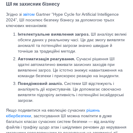
ШІ як захисник бізнесу
Згідно зі
звітом
Gartner “Hype Cycle for Artificial Intelligence
2024”, ШІ посилює безпеку бізнесу за допомогою трьох
ключових механізмів:
Інтелектуальне виявлення загроз.
ШІ аналізує великі
обсяги даних у реальному часі. Це дає змогу виявляти
аномалії та потенційні загрози значно швидше й
точніше за традиційні методи.
Автоматизація реагування.
Сучасні рішення ШІ
здатні автоматично вживати захисних заходів при
виявленні загроз. Це істотно знижує навантаження на
команди безпеки і прискорює реакцію на інциденти.
Поведінковий аналіз.
Системи ШІ відстежують і
аналізують дії користувачів. Це допомагає своєчасно
виявляти підозрілу активність і потенційні інсайдерські
загрози.
Якщо подивитися на еволюцію сучасних
рішень
кібербезпеки
, застосування ШІ можна помітити в дуже
багатьох класах сучасних систем безпеки — від аналізу
файлів і трафіку щодо атак і шкідливих речовин до керування
хмарними середовищами та реагування на зловмисні дії