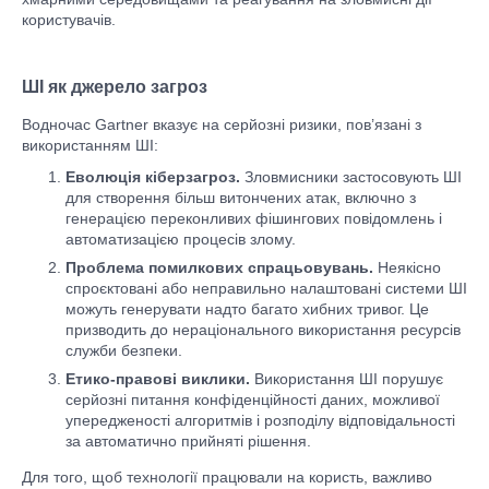
користувачів.
ШІ як джерело загроз
Водночас Gartner вказує на серйозні ризики, пов’язані з
використанням ШІ:
Еволюція кіберзагроз.
Зловмисники застосовують ШІ
для створення більш витончених атак, включно з
генерацією переконливих фішингових повідомлень і
автоматизацією процесів злому.
Проблема помилкових спрацьовувань.
Неякісно
спроєктовані або неправильно налаштовані системи ШІ
можуть генерувати надто багато хибних тривог. Це
призводить до нераціонального використання ресурсів
служби безпеки.
Етико-правові виклики.
Використання ШІ порушує
серйозні питання конфіденційності даних, можливої
упередженості алгоритмів і розподілу відповідальності
за автоматично прийняті рішення.
Для того, щоб технології працювали на користь, важливо