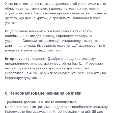
У великих компаніях кількість вразливостей у системах може
обчислюватися тисячами, і далеко не кожну з них можна
усунути миттєво. Неправильна пріоритизація може призвести
до того, що дійсно критична вразливість залишиться поза
увагою.
ШІ допомагає визначати, які вразливості становлять
найбільший ризик для бізнесу, і пропонує порядок їх
усунення. Системи пріоритизації використовують контекстні
дані — наприклад, ймовірність експлуатації вразливості та її
вплив на ключові функції компанії.
Історія успіху:
компанія
Qualys
впровадила систему
предиктивного аналізу вразливостей на базі ШІ. У результаті
час на оцінку та усунення критичних вразливостей
скоротився на 40%. Це знизило ймовірність успішних атак на
інфраструктуру компанії.
6. Персоналізоване навчання безпеки
Традиційні тренінги з ІБ часто виявляються
малоефективними, оскільки надають співробітникам загальну
інформацію без урахування їхньої поведінки та дій. ШІ дає