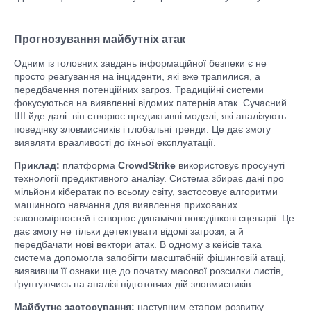
Прогнозування майбутніх атак
Одним із головних завдань інформаційної безпеки є не
просто реагування на інциденти, які вже трапилися, а
передбачення потенційних загроз. Традиційні системи
фокусуються на виявленні відомих патернів атак. Сучасний
ШІ йде далі: він створює предиктивні моделі, які аналізують
поведінку зловмисників і глобальні тренди. Це дає змогу
виявляти вразливості до їхньої експлуатації.
Приклад:
платформа
CrowdStrike
використовує просунуті
технології предиктивного аналізу. Система збирає дані про
мільйони кібератак по всьому світу, застосовує алгоритми
машинного навчання для виявлення прихованих
закономірностей і створює динамічні поведінкові сценарії. Це
дає змогу не тільки детектувати відомі загрози, а й
передбачати нові вектори атак. В одному з кейсів така
система допомогла запобігти масштабній фішинговій атаці,
виявивши її ознаки ще до початку масової розсилки листів,
ґрунтуючись на аналізі підготовчих дій зловмисників.
Майбутнє застосування:
наступним етапом розвитку