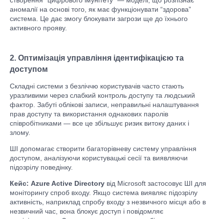
аномалії на основі того, як має функціонувати “здорова”
система. Це дає змогу блокувати загрози ще до їхнього
активного прояву.
2. Оптимізація управління ідентифікацією та
доступом
Складні системи з безліччю користувачів часто стають
уразливими через слабкий контроль доступу та людський
фактор. Забуті облікові записи, неправильні налаштування
прав доступу та використання однакових паролів
співробітниками — все це збільшує ризик витоку даних і
злому.
ШІ допомагає створити багаторівневу систему управління
доступом, аналізуючи користувацькі сесії та виявляючи
підозрілу поведінку.
Кейс:
Azure Active Directory
від Microsoft застосовує ШІ для
моніторингу спроб входу. Якщо система виявляє підозрілу
активність, наприклад спробу входу з незвичного місця або в
незвичний час, вона блокує доступ і повідомляє