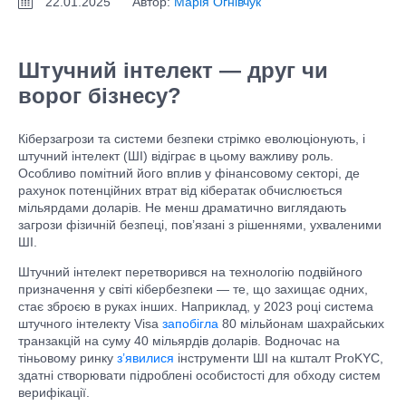
22.01.2025
Автор:
Марія Огнівчук
Штучний інтелект — друг чи
ворог бізнесу?
Кіберзагрози та системи безпеки стрімко еволюціонують, і
штучний інтелект (ШІ) відіграє в цьому важливу роль.
Особливо помітний його вплив у фінансовому секторі, де
рахунок потенційних втрат від кібератак обчислюється
мільярдами доларів. Не менш драматично виглядають
загрози фізичній безпеці, пов’язані з рішеннями, ухваленими
ШІ.
Штучний інтелект перетворився на технологію подвійного
призначення у світі кібербезпеки — те, що захищає одних,
стає зброєю в руках інших. Наприклад, у 2023 році система
штучного інтелекту Visa
запобігла
80 мільйонам шахрайських
транзакцій на суму 40 мільярдів доларів. Водночас на
тіньовому ринку
з’явилися
інструменти ШІ на кшталт ProKYC,
здатні створювати підроблені особистості для обходу систем
верифікації.