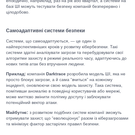
епізодично, наприклад, раз на рік або квартал, а системи на
базі ШІ можуть тестувати безпеку компаній безперервно і
цілодобово.
Самоадаптивні системи безпеки
Системи, що самоадаптуються, — це один із
найперспективніших кроків у розвитку кібербезпеки. Такі
системи здатні аналізувати загрози та перебудовувати свої
алгоритми захисту в режимі реального часу, адаптуючись до
нових типів атак без втручання людини.
Приклад:
компанія
Darktrace
розробила модель ШІ, яка не
просто блокує загрози, а й сама “вчиться” на кожному
інциденті, оновлюючи свою модель захисту. Така система,
помітивши аномалію в поведінці користувачів або мережі,
може миттєво змінити політику доступу і заблокувати
потенційний вектор атаки.
Майбутнє:
з розвитком подібних систем компанії зможуть
отримувати захист, що “еволюціонує” разом із кіберзагрозами
та мінімізує фактор застарілих правил безпеки.