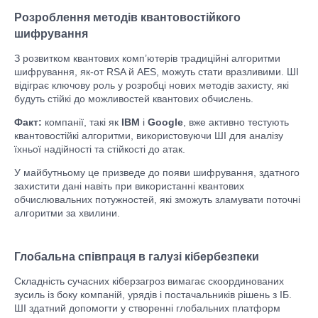
Розроблення методів квантовостійкого
шифрування
З розвитком квантових комп’ютерів традиційні алгоритми
шифрування, як-от RSA й AES, можуть стати вразливими. ШІ
відіграє ключову роль у розробці нових методів захисту, які
будуть стійкі до можливостей квантових обчислень.
Факт:
компанії, такі як
IBM
і
Google
, вже активно тестують
квантовостійкі алгоритми, використовуючи ШІ для аналізу
їхньої надійності та стійкості до атак.
У майбутньому це призведе до появи шифрування, здатного
захистити дані навіть при використанні квантових
обчислювальних потужностей, які зможуть зламувати поточні
алгоритми за хвилини.
Глобальна співпраця в галузі кібербезпеки
Складність сучасних кіберзагроз вимагає скоординованих
зусиль із боку компаній, урядів і постачальників рішень з ІБ.
ШІ здатний допомогти у створенні глобальних платформ