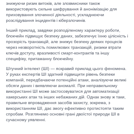
знижуючи ризик витоків, але зловмисники також
використовують сильне шифрування й анонімізацію для
приховування злочинної діяльності, ускладнюючи
розслідування інцидентів і кіберзлочинів.
Інший приклад, завдяки розподіленому характеру роботи,
блокчейн підвищує безпеку даних, забезпечує їхню цілісність і
прозорість транзакцій, але знижує безпеку деяких процесів
через незворотність помилкових транзакцій, ризики втрати
ключів доступу, вразливості смарт-контрактів та іншу
специфіку, притаманну блокчейну.
Штучний інтелект (ШІ) — яскравий приклад цього феномена.
У руках експертів ШІ здатний підвищити рівень безпеки
компаній, передбачаючи потенційні атаки, аналізуючи великі
обсяги даних і виявляючи аномалії. При неправильному
використанні ШІ може застосовуватися для автоматизації
хакерських атак та інших небажаних дій. Однак знову ж таки,
правильне впровадження засобів захисту, зокрема, з
використанням ШІ, дає змогу ефективно протистояти таким
спробам. Розглянемо основні грані двоїстої природи ШІ в
сучасному уявленні.