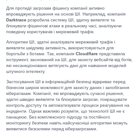
Для протидії загрозам фішингу компанії активно
впроваджують рішення на основі ШІ. Наприклад, компанія
Darktrace
розробила систему ШІ, здатну виявляти та
блокувати фішингові атаки в реальному часі, аналізуючи
поведінку користувачів і мережевий трафік.
Алгоритми ШІ, здатні аналізувати мережевий трафік і
виявляти шкідливу активність, використовуються для
боротьби з ботами. Так, компанія
Cloudflare
представила
інструмент, заснований на ШІ, для захисту вебсайтів від ботів,
які несанкціоновано витягують дані для навчання моделей
штучного інтелекту.
Застосування ШІ в інформаційній безпеці відкриває перед
бізнесом широкі можливості для захисту даних і запобігання
кібератакам. Компанії, які впроваджують сучасні рішення,
здатні швидко виявляти та блокувати загрози, покращувати
контроль доступу та автоматизувати процеси реагування на
інциденти. Однак важливо розуміти, що технології ШІ не є
панацеєю. Без комплексного підходу та постійного
моніторингу безпеки навіть найсучасніші алгоритми можуть
виявитися безсилими перед кіберзагрозами.