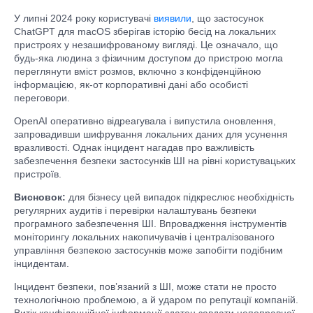
У липні 2024 року користувачі
виявили
, що застосунок
ChatGPT для macOS зберігав історію бесід на локальних
пристроях у незашифрованому вигляді. Це означало, що
будь-яка людина з фізичним доступом до пристрою могла
переглянути вміст розмов, включно з конфіденційною
інформацією, як-от корпоративні дані або особисті
переговори.
OpenAI оперативно відреагувала і випустила оновлення,
запровадивши шифрування локальних даних для усунення
вразливості. Однак інцидент нагадав про важливість
забезпечення безпеки застосунків ШІ на рівні користувацьких
пристроїв.
Висновок:
для бізнесу цей випадок підкреслює необхідність
регулярних аудитів і перевірки налаштувань безпеки
програмного забезпечення ШІ. Впровадження інструментів
моніторингу локальних накопичувачів і централізованого
управління безпекою застосунків може запобігти подібним
інцидентам.
Інцидент безпеки, пов’язаний з ШІ, може стати не просто
технологічною проблемою, а й ударом по репутації компаній.
Витік конфіденційної інформації здатен завдати непоправної