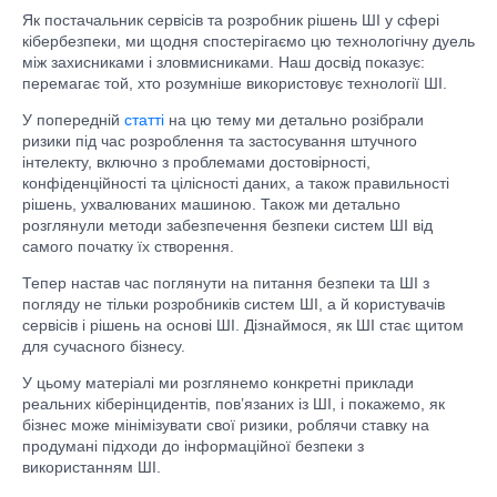
Як постачальник сервісів та розробник рішень ШІ у сфері
кібербезпеки, ми щодня спостерігаємо цю технологічну дуель
між захисниками і зловмисниками. Наш досвід показує:
перемагає той, хто розумніше використовує технології ШІ.
У попередній
статті
на цю тему ми детально розібрали
ризики під час розроблення та застосування штучного
інтелекту, включно з проблемами достовірності,
конфіденційності та цілісності даних, а також правильності
рішень, ухвалюваних машиною. Також ми детально
розглянули методи забезпечення безпеки систем ШІ від
самого початку їх створення.
Тепер настав час поглянути на питання безпеки та ШІ з
погляду не тільки розробників систем ШІ, а й користувачів
сервісів і рішень на основі ШІ. Дізнаймося, як ШІ стає щитом
для сучасного бізнесу.
У цьому матеріалі ми розглянемо конкретні приклади
реальних кіберінцидентів, пов’язаних із ШІ, і покажемо, як
бізнес може мінімізувати свої ризики, роблячи ставку на
продумані підходи до інформаційної безпеки з
використанням ШІ.