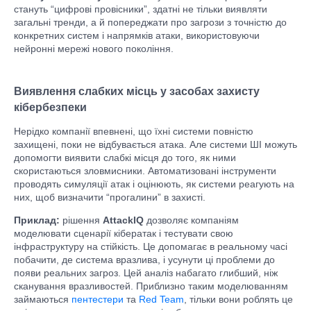
стануть “цифрові провісники”, здатні не тільки виявляти
загальні тренди, а й попереджати про загрози з точністю до
конкретних систем і напрямків атаки, використовуючи
нейронні мережі нового покоління.
Виявлення слабких місць у засобах захисту
кібербезпеки
Нерідко компанії впевнені, що їхні системи повністю
захищені, поки не відбувається атака. Але системи ШІ можуть
допомогти виявити слабкі місця до того, як ними
скористаються зловмисники. Автоматизовані інструменти
проводять симуляції атак і оцінюють, як системи реагують на
них, щоб визначити “прогалини” в захисті.
Приклад:
рішення
AttackIQ
дозволяє компаніям
моделювати сценарії кібератак і тестувати свою
інфраструктуру на стійкість. Це допомагає в реальному часі
побачити, де система вразлива, і усунути ці проблеми до
появи реальних загроз. Цей аналіз набагато глибший, ніж
сканування вразливостей. Приблизно таким моделюванням
займаються
пентестери
та
Red Team
, тільки вони роблять це