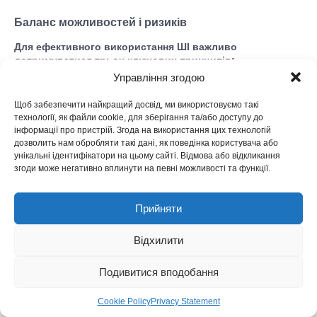
Баланс можливостей і ризиків
Для ефективного використання ШІ важливо
дотримуватися трьох ключових принципів:
Управління згодою
Інтеграція ШІ з елементами людського контролю
.
Ефективність систем ШІ підвищується за умови
регулярного аудиту та оцінювання, які можуть
Щоб забезпечити найкращий досвід, ми використовуємо такі
технології, як файли cookie, для зберігання та/або доступу до
проводитися як внутрішніми фахівцями, так і зовнішніми
інформації про пристрій. Згода на використання цих технологій
експертами, залежно від можливостей і потреб
дозволить нам обробляти такі дані, як поведінка користувача або
організації.
унікальні ідентифікатори на цьому сайті. Відмова або відкликання
Інвестиції в навчання співробітників
.
Люди
згоди може негативно вплинути на певні можливості та функції.
залишаються найважливішою ланкою кібербезпеки.
Навчання роботі з системами ШІ та сценаріями
реагування на інциденти — важливий крок до зниження
Прийняти
людського фактора.
Розроблення стратегії впровадження ШІ
.
Перш ніж
Відхилити
інтегрувати ШІ в систему безпеки, важливо провести
всебічний аналіз ризиків і розробити план, який враховує
Подивитися вподобання
технічні та юридичні аспекти захисту даних.
Cookie Policy
Privacy Statement