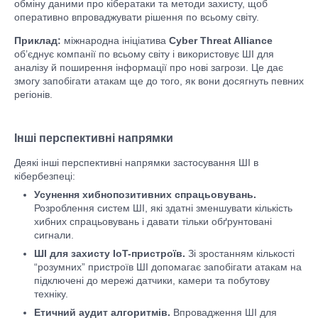
обміну даними про кібератаки та методи захисту, щоб
оперативно впроваджувати рішення по всьому світу.
Приклад:
міжнародна ініціатива
Cyber Threat Alliance
об’єднує компанії по всьому світу і використовує ШІ для
аналізу й поширення інформації про нові загрози. Це дає
змогу запобігати атакам ще до того, як вони досягнуть певних
регіонів.
Інші перспективні напрямки
Деякі інші перспективні напрямки застосування ШІ в
кібербезпеці:
Усунення хибнопозитивних спрацьовувань.
Розроблення систем ШІ, які здатні зменшувати кількість
хибних спрацьовувань і давати тільки обґрунтовані
сигнали.
ШІ для захисту IoT-пристроїв.
Зі зростанням кількості
“розумних” пристроїв ШІ допомагає запобігати атакам на
підключені до мережі датчики, камери та побутову
техніку.
Етичний аудит алгоритмів.
Впровадження ШІ для