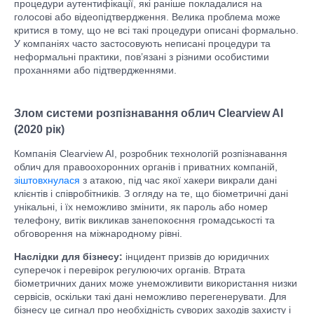
процедури аутентифікації, які раніше покладалися на
голосові або відеопідтвердження. Велика проблема може
критися в тому, що не всі такі процедури описані формально.
У компаніях часто застосовують неписані процедури та
неформальні практики, пов’язані з різними особистими
проханнями або підтвердженнями.
Злом системи розпізнавання облич Clearview AI
(2020 рік)
Компанія Clearview AI, розробник технологій розпізнавання
облич для правоохоронних органів і приватних компаній,
зіштовхнулася
з атакою, під час якої хакери викрали дані
клієнтів і співробітників. З огляду на те, що біометричні дані
унікальні, і їх неможливо змінити, як пароль або номер
телефону, витік викликав занепокоєння громадськості та
обговорення на міжнародному рівні.
Наслідки для бізнесу:
інцидент призвів до юридичних
суперечок і перевірок регулюючих органів. Втрата
біометричних даних може унеможливити використання низки
сервісів, оскільки такі дані неможливо перегенерувати. Для
бізнесу це сигнал про необхідність суворих заходів захисту і