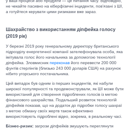
у ваші процеси або продукти — це питання часу. Відповідно,
не чекайте пасивно на кіберфізичні інциденти, пов’язані з ШІ,
а готуйтеся керувати цими ризиками вже зараз.
Шахрайство з використанням діпфейка голосу
(2019 рік)
У березні 2019 року генеральному директору британського
підрозділу енергетичної компанії зателефонувала особа, яка
імітувала голос його начальника за допомогою технології
діпфейка. Зловмисник
переконав
його перевести 200 000
фунтів стерлінгів (близько 243 000 доларів США) на рахунок
нібито угорського постачальника.
Цей випадок був одним із перших інцидентів, які набули
широкої популярності та продемонстрували, як ШІ може бути
використаний для створення підроблених голосів із метою
фінансового шахрайства. Подальший розвиток технологій
діпфейків показав, що на додаток до підробки голосу шахраї
з метою обману своїх жертв також ефективно
використовують підроблені відео, зокрема, в реальному часі.
Бізнес-ризик:
загрози діпфейків змушують переглянути