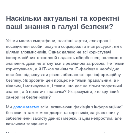
Наскільки актуальні та коректні
ваші знання в галузі безпеки?
Усі ми маємо смартфони, платіжні картки, електронні
посвідчення особи, акаунти соцмереж та інші ресурси, які є
цілями зловмисників. Однак далеко не всі користувачі
інформаційних технологій надають кібербезпеці належного
значення, доки не зіткнуться з реальною загрозою. Не тільки
користувачам, а й ІТ-компаніям та ІТ-фахівцям необхідно
постійно підвищувати рівень обізнаності про інформаційну
безпеку. Як зробити цей процес не тільки правильним, а й
цікавим, і мотивуючим, і таким, що дає не тільки теоретичні
знання, а й практичні навички? Як зрозуміти, хто крутіший –
хакери чи безпечники?
Ми
допомагаємо
всім, включаючи фахівців з інформаційної
безпеки, а також менеджерів та керівників, зацікавлених у
забезпеченні захисту даних і мереж, із цим непростим, але
важливим завданням.