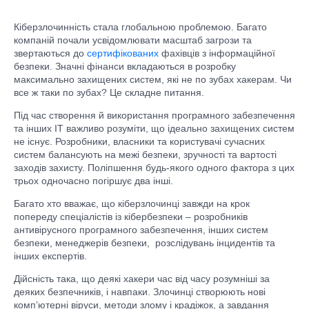
Кіберзлочинність стала глобальною проблемою. Багато
компаній почали усвідомлювати масштаб загрози та
звертаються до
сертифікованих
фахівців з інформаційної
безпеки. Значні фінанси вкладаються в розробку
максимально захищених систем, які не по зубах хакерам. Чи
все ж таки по зубах? Це складне питання.
Під час створення й використання програмного забезпечення
та інших ІТ важливо розуміти, що ідеально захищених систем
не існує. Розробники, власники та користувачі сучасних
систем балансують на межі безпеки, зручності та вартості
заходів захисту. Поліпшення будь-якого одного фактора з цих
трьох одночасно погіршує два інші.
Багато хто вважає, що кіберзлочинці завжди на крок
попереду спеціалістів із кібербезпеки – розробників
антивірусного програмного забезпечення, інших систем
безпеки, менеджерів безпеки, розслідувань інцидентів та
інших експертів.
Дійсність така, що деякі хакери час від часу розумніші за
деяких безпечників, і навпаки. Злочинці створюють нові
комп’ютерні віруси, методи злому і крадіжок, а завдання