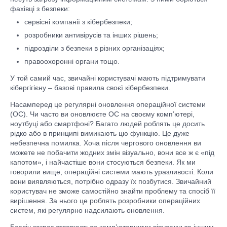
фахівці з безпеки:
сервісні компанії з кібербезпеки;
розробники антивірусів та інших рішень;
підрозділи з безпеки в різних організаціях;
правоохоронні органи тощо.
У той самий час, звичайні користувачі мають підтримувати
кібергігієну – базові правила своєї кібербезпеки.
Насамперед це регулярні оновлення операційної системи
(ОС). Чи часто ви оновлюєте ОС на своєму комп’ютері,
ноутбуці або смартфоні? Багато людей роблять це досить
рідко або в принципі вимикають цю функцію. Це дуже
небезпечна помилка. Хоча після чергового оновлення ви
можете не побачити жодних змін візуально, вони все ж є «під
капотом», і найчастіше вони стосуються безпеки. Як ми
говорили вище, операційні системи мають уразливості. Коли
вони виявляються, потрібно одразу їх позбутися. Звичайний
користувач не зможе самостійно знайти проблему та спосіб її
вирішення. За нього це роблять розробники операційних
систем, які регулярно надсилають оновлення.
Безліч загроз створюється комп’ютерними вірусами та іншим