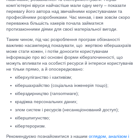
комп’ютерні віруси найчастіше мали одну мету – показати
перевагу його автора над звичайними користувачами та
професійними розробниками. Час минав, і вже зовсім скоро
переважна більшість хакерів почала займатися
протизаконними діями для своєї матеріальної вигоди.
Таким чином, під час розроблення програм обізнаності
важливо насамперед показувати, що жертвою кібершахраїв
може стати кожен, і потім доносити користувачам
інформацію про всі основні форми кіберзлочинності, що
можуть впливати на особисті ресурси й інтереси користувачів
не тільки прямо, а й опосередковано:
кіберхуліганство і хактивізм;
кібершахрайство (соціальна інженерія тощо);
кіберздирництво (ransomware);
крадіжка персональних даних;
злом систем і ресурсів (несанкціонований доступ);
кібершпигунство;
кібертероризм.
Рекомендуємо познайомитися з нашим
оглядом, аналізом і