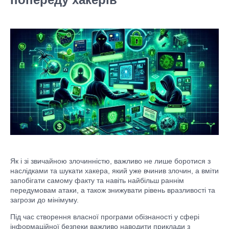
Як і зі звичайною злочинністю, важливо не лише боротися з
наслідками та шукати хакера, який уже вчинив злочин, а вміти
запобігати самому факту та навіть найбільш раннім
передумовам атаки, а також знижувати рівень вразливості та
загрози до мінімуму.
Під час створення власної програми обізнаності у сфері
інформаційної безпеки важливо наводити приклади з