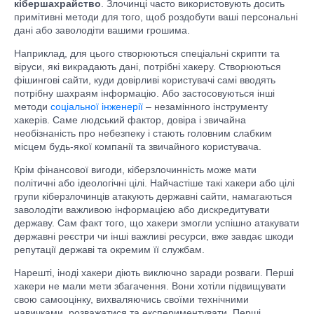
кібершахрайство
. Злочинці часто використовують досить
примітивні методи для того, щоб роздобути ваші персональні
дані або заволодіти вашими грошима.
Наприклад, для цього створюються спеціальні скрипти та
віруси, які викрадають дані, потрібні хакеру. Створюються
фішингові сайти, куди довірливі користувачі самі вводять
потрібну шахраям інформацію. Або застосовуються інші
методи
соціальної інженерії
– незамінного інструменту
хакерів. Саме людський фактор, довіра і звичайна
необізнаність про небезпеку і стають головним слабким
місцем будь-якої компанії та звичайного користувача.
Крім фінансової вигоди, кіберзлочинність може мати
політичні або ідеологічні цілі. Найчастіше такі хакери або цілі
групи кіберзлочинців атакують державні сайти, намагаються
заволодіти важливою інформацією або дискредитувати
державу. Сам факт того, що хакери змогли успішно атакувати
державні реєстри чи інші важливі ресурси, вже завдає шкоди
репутації державі та окремим її службам.
Нарешті, іноді хакери діють виключно заради розваги. Перші
хакери не мали мети збагачення. Вони хотіли підвищувати
свою самооцінку, вихваляючись своїми технічними
навичками, розважатися та експериментувати. Перші