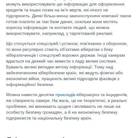
можуть використовувати цю інформацію для оформлення
кредитів та інших позик на ім’я жертв, які нічого не
підозрюють. Деякі більш-менш законослухняні компанії також
готові платити за такі бази даних, оскільки вони містять
корисну інформацію та контакти людей, що можна
використовувати, наприклад, у таргетованій рекламі.
Що стосується спецслужб і установ, пов’язаних з обороною,
то вони регулярно стають об’єктами кібератак з боку
кіберзлочинців і спецслужб ворожих держав. Іноді хакерам
вдається на деякий час вивести з ладу великі системи.
Бувають великі випадки витоку інформації. Тому над
забезпеченням кібербезпеки країн, які ведуть фізичні або
економічні війни, працюють великі підрозділи фахівців з
інформаційної безпеки.
Можна навести десятки
прикладів
кіберзагроз та інцидентів,
які створюють хакери. На жаль, це не теоретичні, а реальні
проблеми, які виникають щодня і впливають не лише на
особисту безпеку громадян, а й на економічну безпеку
підприємств та національну безпеку країн.