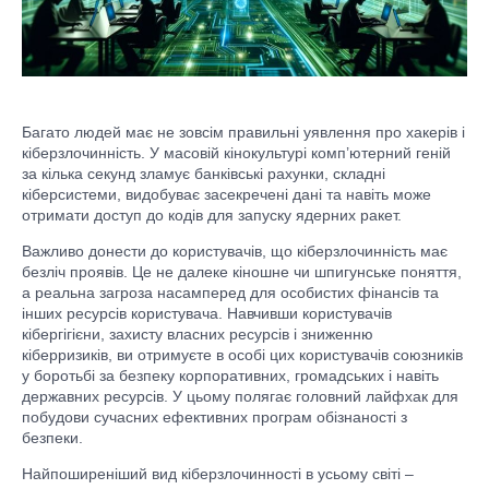
Багато людей має не зовсім правильні уявлення про хакерів і
кіберзлочинність. У масовій кінокультурі комп’ютерний геній
за кілька секунд зламує банківські рахунки, складні
кіберсистеми, видобуває засекречені дані та навіть може
отримати доступ до кодів для запуску ядерних ракет.
Важливо донести до користувачів, що кіберзлочинність має
безліч проявів. Це не далеке кіношне чи шпигунське поняття,
а реальна загроза насамперед для особистих фінансів та
інших ресурсів користувача. Навчивши користувачів
кібергігієни, захисту власних ресурсів і зниженню
кіберризиків, ви отримуєте в особі цих користувачів союзників
у боротьбі за безпеку корпоративних, громадських і навіть
державних ресурсів. У цьому полягає головний лайфхак для
побудови сучасних ефективних програм обізнаності з
безпеки.
Найпоширеніший вид кіберзлочинності в усьому світі –