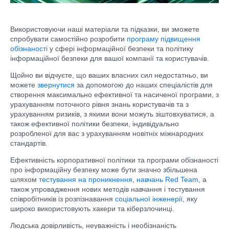
Використовуючи наші матеріали та підказки, ви зможете
спробувати самостійно розробити
програму підвищення
обізнаності
у сфері інформаційної безпеки та політику
інформаційної безпеки для вашої компанії та користувачів.
Щойно ви відчуєте, що ваших власних сил недостатньо, ви
можете
звернутися
за допомогою до наших спеціалістів для
створення максимально ефективної та насиченої програми, з
урахуванням поточного рівня знань користувачів та з
урахуванням ризиків, з якими вони можуть зіштовхуватися, а
також ефективної політики безпеки, індивідуально
розробленої для вас з урахуванням новітніх міжнародних
стандартів.
Ефективність корпоративної політики та програми обізнаності
про інформаційну безпеку може бути значно збільшена
шляхом
тестування на проникнення
,
навчань Red Team
, а
також упровадження нових методів навчання і тестування
співробітників із розпізнавання
соціальної інженерії
, яку
широко використовують хакери та кіберзлочинці.
Людська довірливість, неуважність і необізнаність