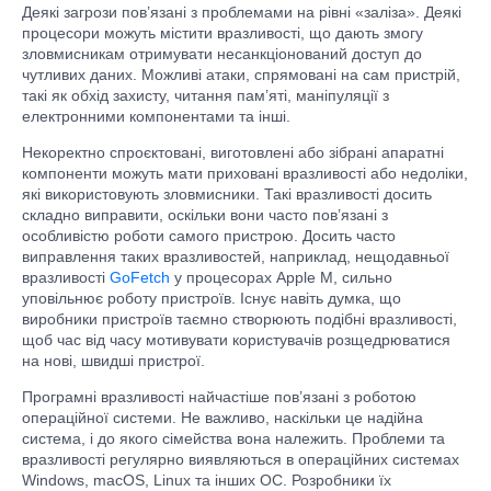
Деякі загрози пов’язані з проблемами на рівні «заліза». Деякі
процесори можуть містити вразливості, що дають змогу
зловмисникам отримувати несанкціонований доступ до
чутливих даних. Можливі атаки, спрямовані на сам пристрій,
такі як обхід захисту, читання пам’яті, маніпуляції з
електронними компонентами та інші.
Некоректно спроєктовані, виготовлені або зібрані апаратні
компоненти можуть мати приховані вразливості або недоліки,
які використовують зловмисники. Такі вразливості досить
складно виправити, оскільки вони часто пов’язані з
особливістю роботи самого пристрою. Досить часто
виправлення таких вразливостей, наприклад, нещодавньої
вразливості
GoFetch
у процесорах Apple M, сильно
уповільнює роботу пристроїв. Існує навіть думка, що
виробники пристроїв таємно створюють подібні вразливості,
щоб час від часу мотивувати користувачів розщедрюватися
на нові, швидші пристрої.
Програмні вразливості найчастіше пов’язані з роботою
операційної системи. Не важливо, наскільки це надійна
система, і до якого сімейства вона належить. Проблеми та
вразливості регулярно виявляються в операційних системах
Windows, macOS, Linux та інших ОС. Розробники їх