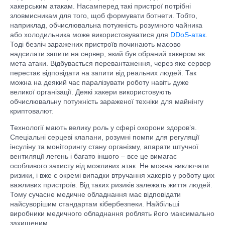
хакерським атакам. Насамперед такі пристрої потрібні
зловмисникам для того, щоб формувати ботнети. Тобто,
наприклад, обчислювальна потужність розумного чайника
або холодильника може використовуватися для
DDoS-атак
.
Тоді безліч заражених пристроїв починають масово
надсилати запити на сервер, який був обраний хакером як
мета атаки. Відбувається перевантаження, через яке сервер
перестає відповідати на запити від реальних людей. Так
можна на деякий час паралізувати роботу навіть дуже
великої організації. Деякі хакери використовують
обчислювальну потужність зараженої техніки для майнінгу
криптовалют.
Технології мають велику роль у сфері охорони здоров’я.
Спеціальні серцеві клапани, розумні помпи для регуляції
інсуліну та моніторингу стану організму, апарати штучної
вентиляції легень і багато іншого – все це вимагає
особливого захисту від можливих атак. Не можна виключати
ризики, і вже є окремі випадки втручання хакерів у роботу цих
важливих пристроїв. Від таких ризиків залежать життя людей.
Тому сучасне медичне обладнання має відповідати
найсуворішим стандартам кібербезпеки. Найбільші
виробники медичного обладнання роблять його максимально
захищеним.