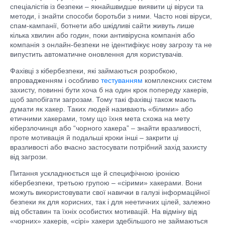
спеціалістів із безпеки – якнайшвидше виявити ці віруси та
методи, і знайти способи боротьби з ними. Часто нові віруси,
спам-кампанії, ботнети або шкідливі сайти живуть лише
кілька хвилин або годин, поки антивірусна компанія або
компанія з онлайн-безпеки не ідентифікує нову загрозу та не
випустить автоматичне оновлення для користувачів.
Фахівці з кібербезпеки, які займаються розробкою,
впровадженням і особливо
тестуванням
комплексних систем
захисту, повинні бути хоча б на один крок попереду хакерів,
щоб запобігати загрозам. Тому такі фахівці також мають
думати як хакер. Таких людей називають «білими» або
етичними хакерами, тому що їхня мета схожа на мету
кіберзлочинця або “чорного хакера” – знайти вразливості,
проте мотивація й подальші кроки інші – закрити ці
вразливості або вчасно застосувати потрібний захід захисту
від загрози.
Питання ускладнюється ще й специфічною іронією
кібербезпеки, третьою групою – «сірими» хакерами. Вони
можуть використовувати свої навички в галузі інформаційної
безпеки як для корисних, так і для неетичних цілей, залежно
від обставин та їхніх особистих мотивацій. На відміну від
«чорних» хакерів, «сірі» хакери здебільшого не займаються