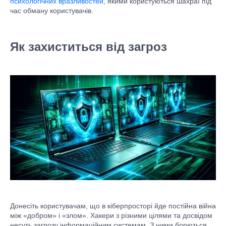
психологічних вразливостей
, якими користуються шахраї під
час обману користувачів.
Як захиститься від загроз
Донесіть користувачам, що в кіберпросторі йде постійна війна
між «добром» і «злом». Хакери з різними цілями та досвідом
несуть загрозу інформаційним системам. З ними борються