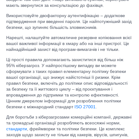
мають звернутися за консультацією до фахівця.
Використовуйте двофакторну аутентифікацію – додаткове
підтвердження при введенні пароля. Це найпотужніший захід
безпеки, що зупиняє більшість зловмисників.
Нарешті, налаштуйте автоматичне резервне копіювання всієї
вашої важливої інформації в хмару або на інші пристрої. Це
найнадійніший захист від програм-вимагачів і не тільки.
Ці прості правила допомагають захиститися від більш ніж
95% кіберзагроз. У найпростішому випадку ви можете
сформувати з таких правил елементарну політику безпеки
вашої організації, що знижує найістотніші її ризики. Крім
правил безпеки, включіть до політики опис відповідальності
за безпеку та її життєвого циклу – від проєктування і
впровадження до підтримки та контролю ефективності.
Цінним джерелом інформації для розроблення політики
безпеки є міжнародний стандарт
ISO 27001
.
Для боротьби з кіберзагрозами комерційні компанії, державні
та громадські організації розробляють всеосяжні норми,
стандарти
, фреймворки та політики безпеки. Це комплекс
заходів щодо захисту не тільки від хакерів, вірусів, шпигунів,