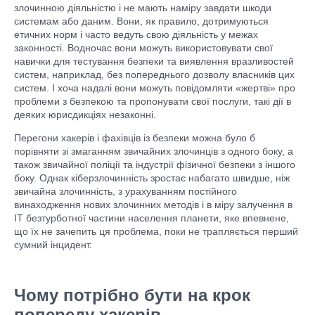
злочинною діяльністю і не мають наміру завдати шкоди
системам або даним. Вони, як правило, дотримуються
етичних норм і часто ведуть свою діяльність у межах
законності. Водночас вони можуть використовувати свої
навички для тестування безпеки та виявлення вразливостей
систем, наприклад, без попереднього дозволу власників цих
систем. І хоча надалі вони можуть повідомляти «жертві» про
проблеми з безпекою та пропонувати свої послуги, такі дії в
деяких юрисдикціях незаконні.
Перегони хакерів і фахівців із безпеки можна було б
порівняти зі змаганням звичайних злочинців з одного боку, а
також звичайної поліції та індустрії фізичної безпеки з іншого
боку. Однак кіберзлочинність зростає набагато швидше, ніж
звичайна злочинність, з урахуванням постійного
винаходження нових злочинних методів і в міру залучення в
ІТ безтурботної частини населення планети, яке впевнене,
що їх не зачепить ця проблема, поки не трапляється перший
сумний інцидент.
Чому потрібно бути на крок
попереду хакерів