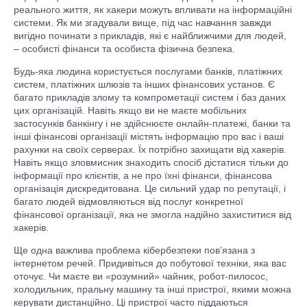
реального життя, як хакери можуть впливати на інформаційні
системи. Як ми згадували вище, під час навчання завжди
вигідно починати з прикладів, які є найближчими для людей,
– особисті фінанси та особиста фізична безпека.
Будь-яка людина користується послугами банків, платіжних
систем, платіжних шлюзів та інших фінансових установ. Є
багато прикладів злому та компрометації систем і баз даних
цих організацій. Навіть якщо ви не маєте мобільних
застосунків банкінгу і не здійснюєте онлайн-платежі, банки та
інші фінансові організації містять інформацію про вас і ваші
рахунки на своїх серверах. Їх потрібно захищати від хакерів.
Навіть якщо зловмисник знаходить спосіб дістатися тільки до
інформації про клієнтів, а не про їхні фінанси, фінансова
організація дискредитована. Це сильний удар по репутації, і
багато людей відмовляються від послуг конкретної
фінансової організації, яка не змогла надійно захиститися від
хакерів.
Ще одна важлива проблема кібербезпеки пов’язана з
інтернетом речей. Придивіться до побутової техніки, яка вас
оточує. Чи маєте ви «розумний» чайник, робот-пилосос,
холодильник, пральну машину та інші пристрої, якими можна
керувати дистанційно. Ці пристрої часто піддаються