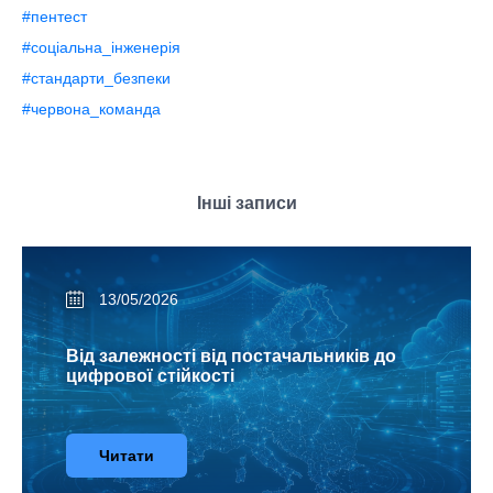
#пентест
#соціальна_інженерія
#стандарти_безпеки
#червона_команда
Інші записи
05/06/2026
Безпека ШІ у 2026 році
Читати