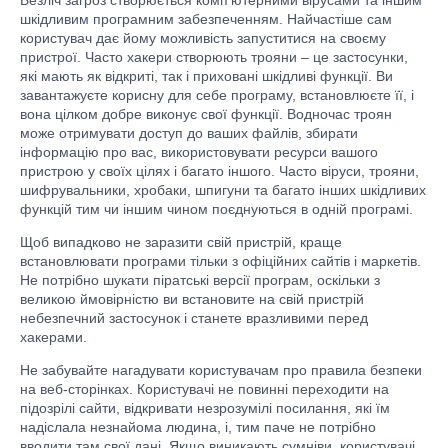
шкідливим програмним забезпеченням. Найчастіше сам
користувач дає йому можливість запуститися на своєму
пристрої. Часто хакери створюють трояни – це застосунки,
які мають як відкриті, так і приховані шкідливі функції. Ви
завантажуєте корисну для себе програму, встановлюєте її, і
вона цілком добре виконує свої функції. Водночас троян
може отримувати доступ до ваших файлів, збирати
інформацію про вас, використовувати ресурси вашого
пристрою у своїх цілях і багато іншого. Часто віруси, трояни,
шифрувальники, хробаки, шпигуни та багато інших шкідливих
функцій тим чи іншим чином поєднуються в одній програмі.
Щоб випадково не заразити свій пристрій, краще
встановлювати програми тільки з офіційних сайтів і маркетів.
Не потрібно шукати піратські версії програм, оскільки з
великою ймовірністю ви встановите на свій пристрій
небезпечний застосунок і станете вразливими перед
хакерами.
Не забувайте нагадувати користувачам про правила безпеки
на веб-сторінках. Користувачі не повинні переходити на
підозрілі сайти, відкривати незрозумілі посилання, які їм
надіслала незнайома людина, і, тим паче не потрібно
вводити там свої дані. Якщо виникають сумніви, користувачі