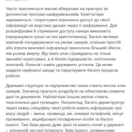
Часто трапляються масові кібератаки на пристрої за
допомогою програм-шифрувальників. Комп’ютери
заражаються, і користувачі втрачають доступ до своєї
інформації на жорстких дисках через її шифрування. Для
розшифровки й отримання доступу хакери вимагають
перерахувати гроші на їхні криптогаманці. Багато великих
компаній погоджувалися на умови хакерів, оскільки простій
або втрата важливої інформації приносила більший збиток,
ніж розмір викупу. Від таких атак страждають не тільки
звичайні користувачі, а й безліч підприємств, логістичних
компаній, бізнесів і навіть державних установ. Це може
завдати серйозної шкоди та паралізувати багато процесів
роботи.
Державні структури та підприємства також стають метою атак
хакерів. Злочинці прагнуть роздобути не обов’язково секретні
дані та документи. Найчастіше їхньою метою стають
персональні дані громадян. Наприклад, багато держструктур
через певну специфіку своєї роботи мають інформацію про
масу людей – імена, прізвища, вік, номери телефонів, місця
проживання, зацифровані посвідчення особи та багато
іншого. Такі бази даних дуже цінні та мають попит у даркнеті
– злочинній частині Інтернету. Крім іншого, зловмисники