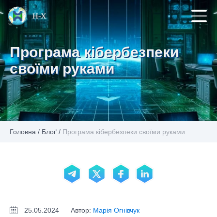
Програма кібербезпеки
своїми руками
Головна
/
Блоґ
/
Програма кібербезпеки своїми руками
25.05.2024
Автор:
Марія Огнівчук