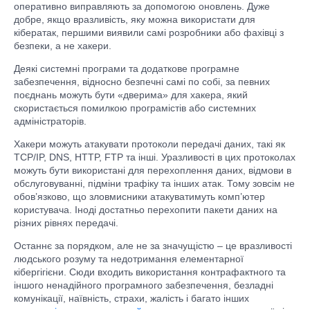
оперативно виправляють за допомогою оновлень. Дуже
добре, якщо вразливість, яку можна використати для
кібератак, першими виявили самі розробники або фахівці з
безпеки, а не хакери.
Деякі системні програми та додаткове програмне
забезпечення, відносно безпечні самі по собі, за певних
поєднань можуть бути «дверима» для хакера, який
скористається помилкою програмістів або системних
адміністраторів.
Хакери можуть атакувати протоколи передачі даних, такі як
TCP/IP, DNS, HTTP, FTP та інші. Уразливості в цих протоколах
можуть бути використані для перехоплення даних, відмови в
обслуговуванні, підміни трафіку та інших атак. Тому зовсім не
обов’язково, що зловмисники атакуватимуть комп’ютер
користувача. Іноді достатньо перехопити пакети даних на
різних рівнях передачі.
Останнє за порядком, але не за значущістю – це вразливості
людського розуму та недотримання елементарної
кібергігієни. Сюди входить використання контрафактного та
іншого ненадійного програмного забезпечення, безладні
комунікації, наївність, страхи, жалість і багато інших