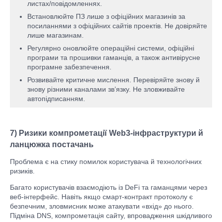
листах/повідомленнях.
Встановлюйте ПЗ лише з офіційних магазинів за
посиланнями з офіційних сайтів проектів. Не довіряйте
лише магазинам.
Регулярно оновлюйте операційні системи, офіційні
програми та прошивки гаманців, а також антивірусне
програмне забезпечення.
Розвивайте критичне мислення. Перевіряйте знову й
знову різними каналами зв’язку. Не зловживайте
автопідписанням.
7) Ризики компрометації Web3-інфраструктури й
ланцюжка постачань
Проблема є на стику помилок користувача й технологічних
ризиків.
Багато користувачів взаємодіють із DeFi та гаманцями через
веб-інтерфейс. Навіть якщо смарт-контракт протоколу є
безпечним, зловмисник може атакувати «вхід» до нього.
Підміна DNS, компрометація сайту, впровадження шкідливого