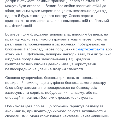
довіри й стійкості, оскільки транзакції перевіряються та не
можуть бути скасовані. Великі блокчейни зазвичай стійкі до
збоїв, оскільки вузли мережі працюють незалежно один від
одного й будь-якого єдиного центру. Своєю чергою
криптовалюта замислювалася як самодостатній глобальний
платіжний засіб.
Всупереч цим фундаментальним властивостям безпеки, на
практиці користувачі часто втрачають кошти через помилки
реалізації та проектування в застосунках, побудованих на
блокчейні. Наприклад, через порушення
смарт-контрактів
або
атаки на UI. Щобільше, поширені вектори атак, такі як фішинг,
шкідливе програмне забезпечення (ПЗ), крадіжка
криптовалютних ключів і деанонімізація користувачів
безпосередньо націлені на людські слабкості.
Основна суперечність безпеки криптовалют полягає в
поширеній помилці, що внутрішня безпека самого реєстру
блокчейну автоматично поширюється на безпеку всіх
застосунків та сервісів, побудованих на ньому, або на
операційні практики безпеки окремих користувачів.
Помилкова ідея про те, що блокчейн гарантує безпеку та
анонімність, призводить до хибного почуття захищеності й
свободи, змушуючи користувачів нехтувати найважливішими