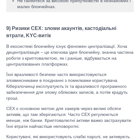
Не ганяйтеся за високою прибутковістю в незнайомих і
малих блокчейнах.
9) Ризики CEX: зломи акаунтів, кастодіальні
втрати, KYC-витік
В екосистемі блокчейну існує феномен централізації. Хоча
децентралізація – це ключова ідея блокчейну, значна частина
роботи з криптовалютою, як і раніше, відбувається на
централізованих платформах.
Їхні вразливості безпеки часто використовуються
зловмисниками в поєднанні з помилками користувача.
Кіберзлочинці експлуатують їх та вразливості програмного
забезпечення для злому облікових записів, а потім крадуть
гроші.
CEX є основною метою для хакерів через великі обсяги
активів, що там зберігаються. Часто CEX регулюються
менше, ніж банки. Криптовалютні активи важко застрахувати.
Їхні втрати найчастіше неповоротні.
Користувачі, які використовують слабкі паролі, не активують