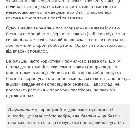
значною мірою керується установами. У користувачів, що
починають працювати з криптовалютами, а особливо з
некастодіальними гаманцями або DeFi, створюється
критична прогалина в освіті та звичках.
Одну з найпоширеніших помилок можна назвати ілюзією
безпеки самостійного зберігання ключів (self-custody). Коли
ви зберігаєте ключі самостійно, ви виключаєте зловживання
або помилки сторонніх зберігачів. Однак ви не застраховані
від власних помилок.
Ба більше, часто користувачі помилково вважають, що їм
цілком достатньо безпеки самого ключа (наприклад, на
апаратному гаманці). Виникає небезпечне хибне почуття
безпеки. Користувач старанно захищає свої ключі, але нехтує
іншими завданнями операційної безпеки. Наприклад, не
проводить ретельних перевірок платформ, до яких він
підключається.
Лікування.
Не переоцінюйте ідею всемогутності self-
custody, що саме собою добре, але безпека – це безліч
нюансів, які потрібно враховувати з пропорційною увагою.