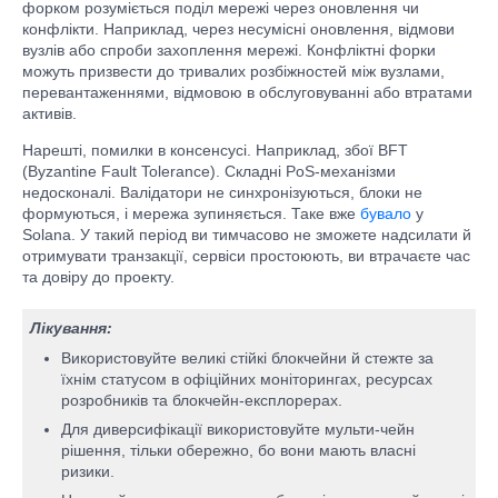
форком розуміється поділ мережі через оновлення чи
конфлікти. Наприклад, через несумісні оновлення, відмови
вузлів або спроби захоплення мережі. Конфліктні форки
можуть призвести до тривалих розбіжностей між вузлами,
перевантаженнями, відмовою в обслуговуванні або втратами
активів.
Нарешті, помилки в консенсусі. Наприклад, збої BFT
(Byzantine Fault Tolerance). Складні PoS-механізми
недосконалі. Валідатори не синхронізуються, блоки не
формуються, і мережа зупиняється. Таке вже
бувало
у
Solana. У такий період ви тимчасово не зможете надсилати й
отримувати транзакції, сервіси простоюють, ви втрачаєте час
та довіру до проекту.
Лікування:
Використовуйте великі стійкі блокчейни й стежте за
їхнім статусом в офіційних моніторингах, ресурсах
розробників та блокчейн-експлорерах.
Для диверсифікації використовуйте мульти-чейн
рішення, тільки обережно, бо вони мають власні
ризики.