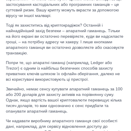
застосування кастодіальних або програмних гаманців – це
суттєвий ризик. Вашу крипту можуть вкрасти за допомогою
вірусу чи іншої малварі.
Тоді як захиститись від криптокрадіжок? Останній і
найнадійніший захід безпеки – апаратний гаманець. Тільки
на його екрані ви остаточно перевіряєте, куди ви надсилаєте
гроші, – на потрібну адресу чи хакеру. І лише кнопками
апаратного гаманця ви остаточно дозволяєте або скасовуєте
транзакцію.
Попри те, що апаратні гаманці (наприклад, Ledger або
Trezor) є одним із найбільш безпечних способів захисту
приватних ключів шляхом їх офлайн-зберігання, далеко не
всі користувачі використовують ці пристрої.
Звичайно, немає сенсу купувати апаратний гаманець за 100
або 200 доларів для захисту активів на порівнянну суму.
Однак, якщо вартість вашої криптовалюти перевищує кілька
тисяч доларів, то вам однозначно є сенс придбати та
опанувати апаратний гаманець.
Чи надавати виробнику апаратного гаманця свої особисті
дані, наприклад, для сервісу відновлення доступу до