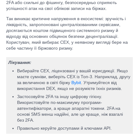
2FA або схильні до фішингу, безпосередньо сприяють
успішності атак на свої облікові записи на біржах.
Так виникає критичне напруження в екосистемі: зручність і
ліквідність, запропоновані централізованими сервісами,
досягаються коштом підвищеного системного ризику й
відходу від основних обіцянок безпеки децентралізації.
Користувач, який вибирає CEX, у неявному вигляді бере на
себе частину її біржового ризику.
Лікування:
Вибирайте CEX, ліцензовані у вашій юрисдикції. Якщо
маєте сумніви, виберіть CEX із Топ-3. Наприклад, другу
за величиною в світі біржу
Bybit
. Утримуйтеся від
використання DEX, якщо не розумієте їхніх ризиків.
Застосовуйте 2FA та іншу цифрову гігієну.
Використовуйте по-максимуму програми-
автентифікатори, а краще апаратні токени. 2FA на
основі SMS менш надійні, але це краще, ніж взагалі
без 2FA.
Правильно керуйте доступами й ключами API.