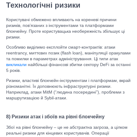
Технологічні ризики
Користувачі обмежено впливають на кореневі причини
ризиків, пов’язаних з інструментами та платформами
блокчейну. Проте користувацька необережність збільшує ці
ризики.
Особливо виділимо експлойти смарт-контрактів: атаки
reentrancy, миттєвих позик (flash loan), маніпуляції оракулами
та помилки в параметрах адміністрування. Ці типи атак
викликали
найбільші фінансові збитки сектору DeFi за останні
5 років.
Ризики, властиві блокчейн-інструментам і платформам, вкрай
різноманітні. Їх доповнюють інфраструктурні ризики.
Наприклад, атаки MitM (“людина посередині”), проблеми з
маршрутизацією й Sybil-атаки.
8) Ризики атак і збоїв на рівні блокчейну
Збої на рівні блокчейну – це не абстрактна загроза, а цілком
реальні ризики для кінцевих користувачів. Операції