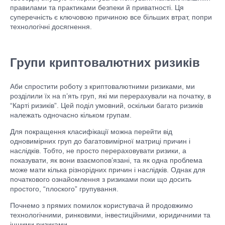
правилами та практиками безпеки й приватності. Ця
суперечність є ключовою причиною все більших втрат, попри
технологічні досягнення.
Групи криптовалютних ризиків
Аби спростити роботу з криптовалютними ризиками, ми
розділили їх на п’ять груп, які ми перерахували на початку, в
“Карті ризиків”. Цей поділ умовний, оскільки багато ризиків
належать одночасно кільком групам.
Для покращення класифікації можна перейти від
одновимірних груп до багатовимірної матриці причин і
наслідків. Тобто, не просто перераховувати ризики, а
показувати, як вони взаємопов’язані, та як одна проблема
може мати кілька різнорідних причин і наслідків. Однак для
початкового ознайомлення з ризиками поки що досить
простого, “плоского” групування.
Почнемо з прямих помилок користувача й продовжимо
технологічними, ринковими, інвестиційними, юридичними та
іншими ризиками.