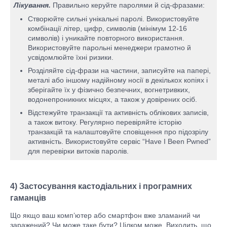
Лікування.
Правильно керуйте паролями й сід-фразами:
Створюйте сильні унікальні паролі. Використовуйте
комбінації літер, цифр, символів (мінімум 12-16
символів) і уникайте повторного використання.
Використовуйте парольні менеджери грамотно й
усвідомлюйте їхні ризики.
Розділяйте сід-фрази на частини, записуйте на папері,
металі або іншому надійному носії в декількох копіях і
зберігайте їх у фізично безпечних, вогнетривких,
водонепроникних місцях, а також у довірених осіб.
Відстежуйте транзакції та активність облікових записів,
а також витоку. Регулярно перевіряйте історію
транзакцій та налаштовуйте сповіщення про підозрілу
активність. Використовуйте сервіс “Have I Been Pwned”
для перевірки витоків паролів.
4) Застосування кастодіальних і програмних
гаманців
Що якщо ваш комп’ютер або смартфон вже зламаний чи
заражений? Чи може таке бути? Цілком може. Виходить, що