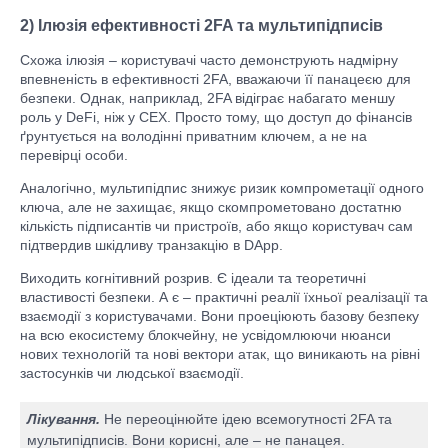
2) Ілюзія ефективності 2FA та мультипідписів
Схожа ілюзія – користувачі часто демонструють надмірну
впевненість в ефективності 2FA, вважаючи її панацеєю для
безпеки. Однак, наприклад, 2FA відіграє набагато меншу
роль у DeFi, ніж у CEX. Просто тому, що доступ до фінансів
ґрунтується на володінні приватним ключем, а не на
перевірці особи.
Аналогічно, мультипідпис знижує ризик компрометації одного
ключа, але не захищає, якщо скомпрометовано достатню
кількість підписантів чи пристроїв, або якщо користувач сам
підтвердив шкідливу транзакцію в DApp.
Виходить когнітивний розрив. Є ідеали та теоретичні
властивості безпеки. А є – практичні реалії їхньої реалізації та
взаємодії з користувачами. Вони проеціюють базову безпеку
на всю екосистему блокчейну, не усвідомлюючи нюанси
нових технологій та нові вектори атак, що виникають на рівні
застосунків чи людської взаємодії.
Лікування.
Не переоцінюйте ідею всемогутності 2FA та
мультипідписів. Вони корисні, але – не панацея.