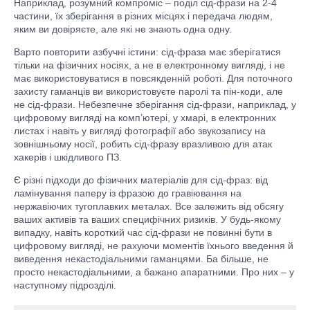
Наприклад, розумний компроміс – поділ сід-фрази на 2-4
частини, їх зберігання в різних місцях і передача людям,
яким ви довіряєте, але які не знають одна одну.
Варто повторити азбучні істини: сід-фраза має зберігатися
тільки на фізичних носіях, а не в електронному вигляді, і не
має використовуватися в повсякденній роботі. Для поточного
захисту гаманців ви використовуєте паролі та пін-коди, але
не сід-фрази. Небезпечне зберігання сід-фрази, наприклад, у
цифровому вигляді на комп’ютері, у хмарі, в електронних
листах і навіть у вигляді фотографії або звукозапису на
зовнішньому носії, робить сід-фразу вразливою для атак
хакерів і шкідливого ПЗ.
Є різні підходи до фізичних матеріалів для сід-фраз: від
ламінування паперу із фразою до гравіювання на
нержавіючих тугоплавких металах. Все залежить від обсягу
ваших активів та ваших специфічних ризиків. У будь-якому
випадку, навіть короткий час сід-фрази не повинні бути в
цифровому вигляді, не рахуючи моментів їхнього введення й
виведення некастодіальними гаманцями. Ба більше, не
просто некастодіальними, а бажано апаратними. Про них – у
наступному підрозділі.