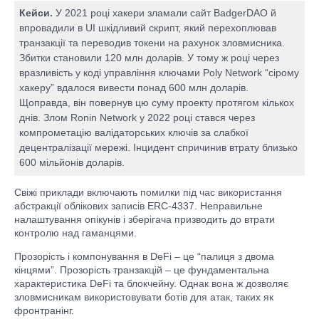
Кейси.
У 2021 році хакери зламали сайт BadgerDAO й
впровадили в UI шкідливий скрипт, який перехоплював
транзакції та переводив токени на рахунок зловмисника.
Збитки становили 120 млн доларів. У тому ж році через
вразливість у коді управління ключами Poly Network “сірому
хакеру” вдалося вивести понад 600 млн доларів.
Щоправда, він повернув цю суму проекту протягом кількох
днів. Злом Ronin Network у 2022 році стався через
компрометацію валідаторських ключів за слабкої
децентралізації мережі. Інцидент спричинив втрату близько
600 мільйонів доларів.
Свіжі приклади включають помилки під час використання
абстракції облікових записів ERC-4337. Неправильне
налаштування опікунів і зберігача призводить до втрати
контролю над гаманцями.
Прозорість і компонування в DeFi – це “палиця з двома
кінцями”. Прозорість транзакцій – це фундаментальна
характеристика DeFi та блокчейну. Однак вона ж дозволяє
зловмисникам використовувати ботів для атак, таких як
фронтранінг.