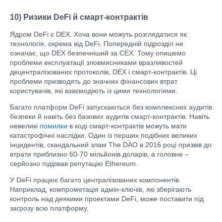
10) Ризики DeFi й смарт-контрактів
Ядром DeFi є DEX. Хоча вони можуть розглядатися як
технологія, окрема від DeFi. Попередній підрозділ не
означає, що DEX безпечніший за CEX. Тому опишемо
проблеми експлуатації зловмисниками вразливостей
децентралізованих протоколів, DEX і смарт-контрактів. Ці
проблеми призводять до значних фінансових втрат
користувачів, які взаємодіють із цими технологіями.
Багато платформ DeFi запускаються без комплексних аудитів
безпеки й навіть без базових аудитів смарт-контрактів. Навіть
невеликі
помилки
в коді смарт-контрактів можуть мати
катастрофічні наслідки. Один із перших подібних великих
інцидентів, скандальний злам The DAO в 2016 році призвів до
втрати приблизно 60-70 мільйонів доларів, а головне –
серйозно підірвав репутацію Ethereum.
У DeFi працює багато централізованих компонентів.
Наприклад, компрометація адмін-ключів, які зберігають
контроль над деякими проектами DeFi, може поставити під
загрозу всю платформу.