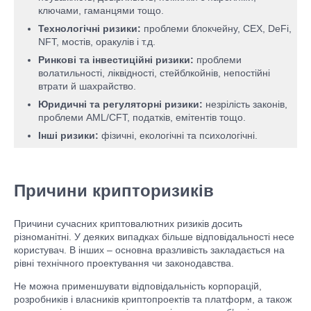
ключами, гаманцями тощо.
Технологічні ризики:
проблеми блокчейну, CEX, DeFi,
NFT, мостів, оракулів і т.д.
Ринкові та інвестиційні ризики:
проблеми
волатильності, ліквідності, стейблкойнів, непостійні
втрати й шахрайство.
Юридичні та регуляторні ризики:
незрілість законів,
проблеми AML/CFT, податків, емітентів тощо.
Інші ризики:
фізичні, екологічні та психологічні.
Причини крипторизиків
Причини сучасних криптовалютних ризиків досить
різноманітні. У деяких випадках більше відповідальності несе
користувач. В інших – основна вразливість закладається на
рівні технічного проектування чи законодавства.
Не можна применшувати відповідальність корпорацій,
розробників і власників криптопроектів та платформ, а також