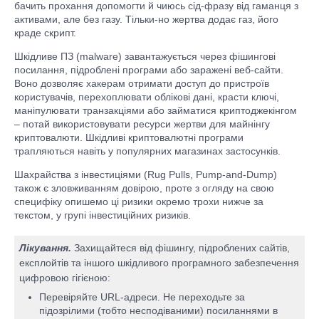
бачить прохання допомогти й чиюсь сід-фразу від гаманця з
активами, але без газу. Тільки-но жертва додає газ, його
краде скрипт.
Шкідливе ПЗ (malware) завантажується через фішингові
посилання, підроблені програми або заражені веб-сайти.
Воно дозволяє хакерам отримати доступ до пристроїв
користувачів, перехоплювати облікові дані, красти ключі,
маніпулювати транзакціями або займатися криптоджекінгом
– потай використовувати ресурси жертви для майнінгу
криптовалюти. Шкідливі криптовалютні програми
трапляються навіть у популярних магазинах застосунків.
Шахрайства з інвестиціями (Rug Pulls, Pump-and-Dump)
також є зловживанням довірою, проте з огляду на свою
специфіку опишемо ці ризики окремо трохи нижче за
текстом, у групі інвестиційних ризиків.
Лікування.
Захищайтеся від фішингу, підроблених сайтів,
експлойтів та іншого шкідливого програмного забезпечення
цифровою гігієною:
Перевіряйте URL-адреси. Не переходьте за
підозрілими (тобто несподіваними) посиланнями в