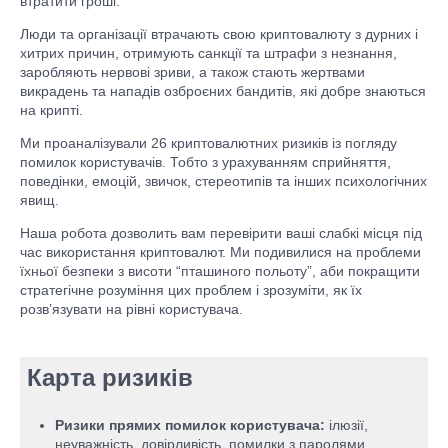
втратити гроші.
Люди та організації втрачають свою криптовалюту з дурних і
хитрих причин, отримують санкції та штрафи з незнання,
заробляють нервові зриви, а також стають жертвами
викрадень та нападів озброєних бандитів, які добре знаються
на крипті.
Ми проаналізували 26 криптовалютних ризиків із погляду
помилок користувачів. Тобто з урахуванням сприйняття,
поведінки, емоцій, звичок, стереотипів та інших психологічних
явищ.
Наша робота дозволить вам перевірити ваші слабкі місця під
час використання криптовалют. Ми подивилися на проблеми
їхньої безпеки з висоти “пташиного польоту”, аби покращити
стратегічне розуміння цих проблем і зрозуміти, як їх
розв’язувати на рівні користувача.
Карта ризиків
Ризики прямих помилок користувача:
ілюзії,
неуважність, довірливість, помилки з паролями,