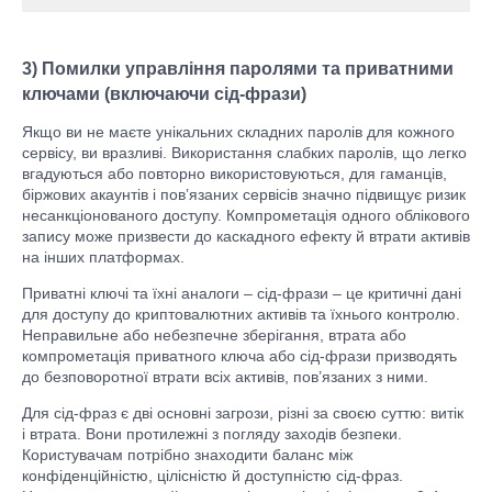
3) Помилки управління паролями та приватними
ключами (включаючи сід-фрази)
Якщо ви не маєте унікальних складних паролів для кожного
сервісу, ви вразливі. Використання слабких паролів, що легко
вгадуються або повторно використовуються, для гаманців,
біржових акаунтів і пов’язаних сервісів значно підвищує ризик
несанкціонованого доступу. Компрометація одного облікового
запису може призвести до каскадного ефекту й втрати активів
на інших платформах.
Приватні ключі та їхні аналоги – сід-фрази – це критичні дані
для доступу до криптовалютних активів та їхнього контролю.
Неправильне або небезпечне зберігання, втрата або
компрометація приватного ключа або сід-фрази призводять
до безповоротної втрати всіх активів, пов’язаних з ними.
Для сід-фраз є дві основні загрози, різні за своєю суттю: витік
і втрата. Вони протилежні з погляду заходів безпеки.
Користувачам потрібно знаходити баланс між
конфіденційністю, цілісністю й доступністю сід-фраз.