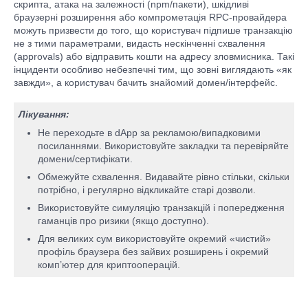
скрипта, атака на залежності (npm/пакети), шкідливі
браузерні розширення або компрометація RPC-провайдера
можуть призвести до того, що користувач підпише транзакцію
не з тими параметрами, видасть нескінченні схвалення
(approvals) або відправить кошти на адресу зловмисника. Такі
інциденти особливо небезпечні тим, що зовні виглядають «як
завжди», а користувач бачить знайомий домен/інтерфейс.
Лікування:
Не переходьте в dApp за рекламою/випадковими
посиланнями. Використовуйте закладки та перевіряйте
домени/сертифікати.
Обмежуйте схвалення. Видавайте рівно стільки, скільки
потрібно, і регулярно відкликайте старі дозволи.
Використовуйте симуляцію транзакцій і попередження
гаманців про ризики (якщо доступно).
Для великих сум використовуйте окремий «чистий»
профіль браузера без зайвих розширень і окремий
комп’ютер для криптооперацій.