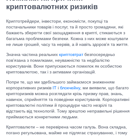
криптовалютних ризиків
Криптотрейдери, інвестори, економісти, покупці та
постачальники товарів і послуг, та й просто громадяни, які
бажають зберегти свої заощадження в крипті, стикаються з
багатьма проблемами безпеки. Кожна з них може коштувати
не лише грошей, часу та нервів, а й навіть здоров’я та життя.
Значна частина реальних
криптовтрат
безпосередньо
пов’язана з помилками, неуважністю та недбалістю
користувачів. Вони припускаються помилок як особистою
криптовалютою, так і з активами організацій.
Попри те, що ми здебільшого займаємося зниженням
корпоративних ризиків
ІТ
і
блокчейну
, ми виявили, що багато
крипторизиків можна розглядати крізь призму прав, знань,
навичок, сприйняття та поведінки користувачів. Корпоративні
криптовалютні політики й процедури часто незрілі та
відстають від технологій. Тому зрештою неправильні рішення
приймаються конкретними людьми.
Криптовалюти – не перевірена часом галузь. Вона складна,
погано регульована, майже не підлягає страхуванню, і тому