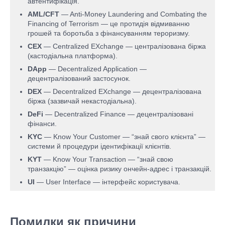
автентифікація.
AML/CFT
— Anti-Money Laundering and Combating the
Financing of Terrorism — це протидія відмиванню
грошей та боротьба з фінансуванням тероризму.
CEX
— Centralized EXchange — централізована біржа
(кастодіальна платформа).
DApp
— Decentralized Application —
децентралізований застосунок.
DEX
— Decentralized EXchange — децентралізована
біржа (зазвичай некастодіальна).
DeFi
— Decentralized Finance — децентралізовані
фінанси.
KYC
— Know Your Customer — “знай свого клієнта” —
системи й процедури ідентифікації клієнтів.
KYT
— Know Your Transaction — “знай свою
транзакцію” — оцінка ризику ончейн-адрес і транзакцій.
UI
— User Interface — інтерфейс користувача.
Помилки як причини