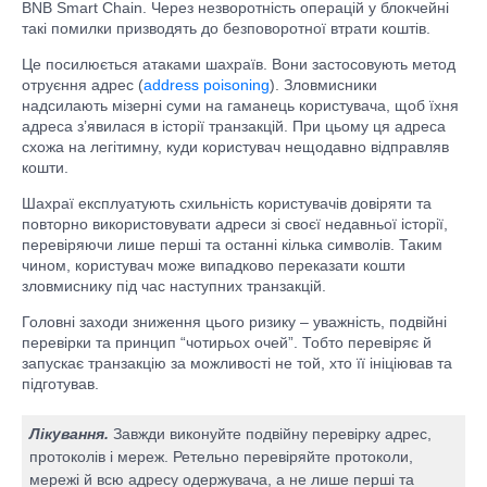
BNB Smart Chain. Через незворотність операцій у блокчейні
такі помилки призводять до безповоротної втрати коштів.
Це посилюється атаками шахраїв. Вони застосовують метод
отруєння адрес (
address poisoning
). Зловмисники
надсилають мізерні суми на гаманець користувача, щоб їхня
адреса з’явилася в історії транзакцій. При цьому ця адреса
схожа на легітимну, куди користувач нещодавно відправляв
кошти.
Шахраї експлуатують схильність користувачів довіряти та
повторно використовувати адреси зі своєї недавньої історії,
перевіряючи лише перші та останні кілька символів. Таким
чином, користувач може випадково переказати кошти
зловмиснику під час наступних транзакцій.
Головні заходи зниження цього ризику – уважність, подвійні
перевірки та принцип “чотирьох очей”. Тобто перевіряє й
запускає транзакцію за можливості не той, хто її ініціював та
підготував.
Лікування.
Завжди виконуйте подвійну перевірку адрес,
протоколів і мереж. Ретельно перевіряйте протоколи,
мережі й всю адресу одержувача, а не лише перші та