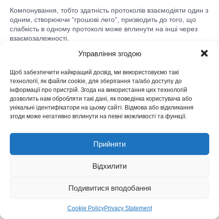
Компонування, тобто здатність протоколів взаємодіяти один з
одним, створюючи “грошові лего”, призводить до того, що
слабкість в одному протоколі може вплинути на інші через
взаємозалежності.
Управління згодою
Кейси.
Злом Cream Finance у 2021 році стався через
поєднання слабкості взаємозалежностей та експлойту
Щоб забезпечити найкращий досвід, ми використовуємо такі
миттєвої позики. Боти для трикутного арбітражу Uniswap у
технології, як файли cookie, для зберігання та/або доступу до
інформації про пристрій. Згода на використання цих технологій
2022-2024 роках експлуатували цінові різниці в циклах
дозволить нам обробляти такі дані, як поведінка користувача або
токенів для махінацій з арбітражем, які дестабілізували
унікальні ідентифікатори на цьому сайті. Відмова або відкликання
ринки. У 2023 році MEV-бот “jaredfromsubway.eth”
згоди може негативно вплинути на певні можливості та функції.
випереджав і перехоплював угоди користувача шляхом
сендвіч-атак.
Прийняти
Тобто самі принципи проектування, які роблять DeFi такою
потужною технологією, додають складні взаємопов’язані
Відхилити
ризики. Тягар управління ними перекладається із
централізованої сутності (наприклад, розробника DEX) на
Подивитися вподобання
користувача.
Юридичні ризики DEX – окрема тема. Торкнемося її в
Cookie Policy
Privacy Statement
окремому розділі.