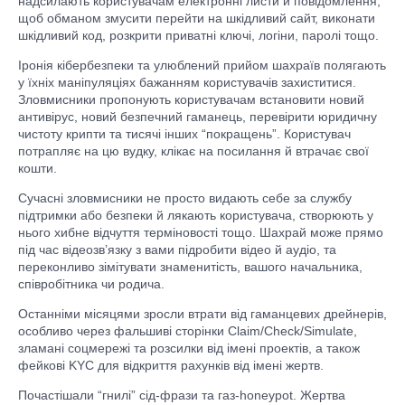
надсилають користувачам електронні листи й повідомлення,
щоб обманом змусити перейти на шкідливий сайт, виконати
шкідливий код, розкрити приватні ключі, логіни, паролі тощо.
Іронія кібербезпеки та улюблений прийом шахраїв полягають
у їхніх маніпуляціях бажанням користувачів захиститися.
Зловмисники пропонують користувачам встановити новий
антивірус, новий безпечний гаманець, перевірити юридичну
чистоту крипти та тисячі інших “покращень”. Користувач
потрапляє на цю вудку, клікає на посилання й втрачає свої
кошти.
Сучасні зловмисники не просто видають себе за службу
підтримки або безпеки й лякають користувача, створюють у
нього хибне відчуття терміновості тощо. Шахрай може прямо
під час відеозв’язку з вами підробити відео й аудіо, та
переконливо зімітувати знаменитість, вашого начальника,
співробітника чи родича.
Останніми місяцями зросли втрати від гаманцевих дрейнерів,
особливо через фальшиві сторінки Claim/Check/Simulate,
зламані соцмережі та розсилки від імені проектів, а також
фейкові KYC для відкриття рахунків від імені жертв.
Почастішали “гнилі” сід-фрази та газ-honeypot. Жертва