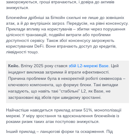
заморожуються, гроші втрачаються, і довіра до активів
знижується.
Блокчейни дрібніші за Біткойн схильні не лише до зовнішніх
атак, а й до внутрішніх загроз. Передусім, на рівні консенсусу.
Приклади впливу на користувачів – збитки через порушення
цілісності транзакцій, подвійні витрати або проблеми
доступності сервісу. Також збої консенсусу загрожують
користувачам DeFi. Вони втрачають доступ до кредитів,
ліквідності тощо.
Кейс.
Влітку 2025 року стався
збій L2-мережі Base
. Цей
інцидент викликав затримки й втрати ефективності.
Причина проблеми була в некоректній роботі секвенсора –
ключового компонента, що формує блоки. Такі випадки
нагадують, що навіть такі “стабільні” L2, як Base, не
застраховані від збоїв при швидкому зростанні.
Найчастіше наводиться приклад атаки 51%, монополізації
мережі. У міру зростання та вдосконалення блокчейнів із
роками ризик таких атак поступово знижується.
Інший приклад – ланцюгові форки та оскарження. Під