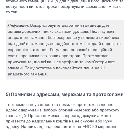
втраченого гаманця? Якщо для підвищення його цілісності та
доступності ви готові трохи пожертвувати своєю анонімністю,
то так.
Лікування.
Використовуйте апаратний гаманець для
активів дорожчих, ніж кілька тисяч доларів. Після купівлі
апаратного гаманця безпосередньо у великого виробника
під’єднайте гаманець до надійного комп’ютера й перевірте
справжність гаманця. Регулярно оновлюйте офіційний
софт і прошивки всіх ваших пристроїв. Проте завжди
припускайте, що всі ваші смартфони та комп’ютери вже
зламані. Тому остаточно покладайтеся лише на UI
апаратного гаманця.
5) Помилки з адресами, мережами та протоколами
Торкнемося неуважності та помилок протягом введення
адрес одержувачів, вибору блокчейн-мережі або протоколу
транзакцій. Проста помилка в адресі одержувача може
призвести до надсилання коштів на неіснуючу або чужу
адресу. Наприклад, надсилання токена ERC-20 мережею