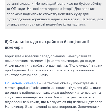
останні символи. Не покладайтеся лише на буфер обміну
та QR-коди. Не копіюйте адреси з історії. Для великих
переказів надсилайте спочатку невелику суму для
підтвердження коректності адреси та мережі. Загалом, для
ризикованих транзакцій поділяйте їх на частини.
6) Схильність до шахрайства й соціальної
інженерії
Користувачі вразливі перед обманом, маніпуляцій та
психологічним впливом. Це часто призводить до шкоди.
Атаки цього типу набагато давніші, ніж “Поле чудес” із казки
про Буратіно. Постараємося описати їх з урахуванням
криптовалютної специфіки.
Соціальна інженерія
– це тактики обману користувачів із
метою крадіжки їхніх коштів чи інших шкідливих дій. Фішинг –
це один із найпоширеніших видів цифрових атак взагалі та
соціальної інженерії зокрема. Часто шахраї створюють
підроблені веб-сайти, що маскуються під легітимні джерела.
Наприклад, біржі, гаманці та криптопроекти. Зловмисники