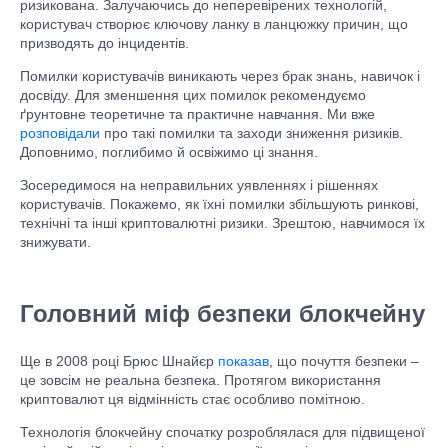
ризикована. Залучаючись до неперевірених технологій,
користувач створює ключову ланку в ланцюжку причин, що
призводять до інцидентів.
Помилки користувачів виникають через брак знань, навичок і
досвіду. Для зменшення цих помилок рекомендуємо
ґрунтовне теоретичне та практичне навчання. Ми вже
розповідали
про такі помилки та заходи зниження ризиків.
Доповнимо, поглибимо й освіжимо ці знання.
Зосередимося на неправильних уявленнях і рішеннях
користувачів. Покажемо, як їхні помилки збільшують ринкові,
технічні та інші криптовалютні ризики. Зрештою, навчимося їх
знижувати.
Головний міф безпеки блокчейну
Ще в 2008 році Брюс Шнайєр
показав
, що почуття безпеки –
це зовсім не реальна безпека. Протягом використання
криптовалют ця відмінність стає особливо помітною.
Технологія блокчейну спочатку розроблялася для підвищеної