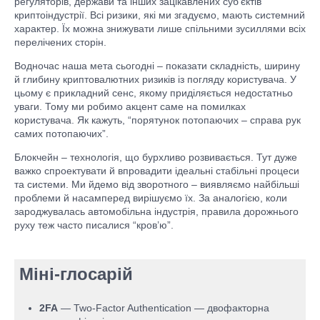
регуляторів, держави та інших зацікавлених суб’єктів
криптоіндустрії. Всі ризики, які ми згадуємо, мають системний
характер. Їх можна знижувати лише спільними зусиллями всіх
перелічених сторін.
Водночас наша мета сьогодні – показати складність, ширину
й глибину криптовалютних ризиків із погляду користувача. У
цьому є прикладний сенс, якому приділяється недостатньо
уваги. Тому ми робимо акцент саме на помилках
користувача. Як кажуть, “порятунок потопаючих – справа рук
самих потопаючих”.
Блокчейн – технологія, що бурхливо розвивається. Тут дуже
важко спроектувати й впровадити ідеальні стабільні процеси
та системи. Ми йдемо від зворотного – виявляємо найбільші
проблеми й насамперед вирішуємо їх. За аналогією, коли
зароджувалась автомобільна індустрія, правила дорожнього
руху теж часто писалися “кров’ю”.
Міні-глосарій
2FA
— Two-Factor Authentication — двофакторна