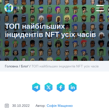
ТОП найбільших
інцидентів NFT усіх часів
Головна
/
Блоґ
/
ТОП найбільших інцидентів NFT усіх часів
30.10.2022
Автор:
Софія Мащенко