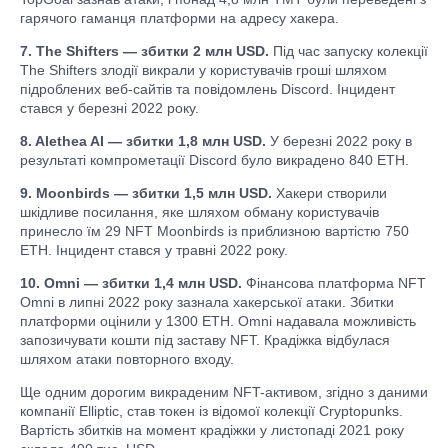
гарячого гаманця платформи на адресу хакера.
7. The Shifters — збитки 2 млн USD.
Під час запуску колекції
The Shifters злодії викрали у користувачів гроші шляхом
підроблених веб-сайтів та повідомлень Discord. Інцидент
стався у березні 2022 року.
8. Alethea AI — збитки 1,8 млн USD.
У березні 2022 року в
результаті компрометації Discord було викрадено 840 ETH.
9. Moonbirds — збитки 1,5 млн USD.
Хакери створили
шкідливе посилання, яке шляхом обману користувачів
принесло їм 29 NFT Moonbirds із приблизною вартістю 750
ETH. Інцидент стався у травні 2022 року.
10. Omni — збитки 1,4 млн USD.
Фінансова платформа NFT
Omni в липні 2022 року зазнала хакерської атаки. Збитки
платформи оцінили у 1300 ETH. Omni надавала можливість
запозичувати кошти під заставу NFT. Крадіжка відбулася
шляхом атаки повторного входу.
Ще одним дорогим викраденим NFT-активом, згідно з даними
компанії Elliptic, став токен із відомої колекції Cryptopunks.
Вартість збитків на момент крадіжки у листопаді 2021 року