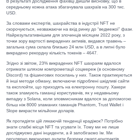
В результаті дослідження фахівці дійшли висновку, що в
середньому кожна атака збагачувала шахраїв на 300 тис.
USD.
За словами експертів, шахрайства в індустрії NFT не
скорочуються, незважаючи на вхід ринку до “ведмежої” фази.
Найрезультативнішим для злочинців місяцем 2022 року, з
точки зору вартості викрадених активів, видався травень –
загальна сума склала близько 24 млн USD, а в липні було
викрадено рекордну кількість токенів – 4647.
Згідно зі звітом, 23% викрадених NFT шахраям вдалося
отримати шляхом компрометації соцмереж (в основному
Discord) та фішингових посилань у них. Також практикуються
й інші методи обману, включаючи підроблені шкідливі сайти
та експлойти, що приходять на електронну пошту. Хакери
також зламують гаманці користувачів, як у недавньому
випадку з Solana, коли зловмисникам вдалося за допомогою
більш ніж 8000 зламаних гаманців Phantom, Trust Wallet і
Slope викрасти мільйони доларів.
Як протидіяти цій лякаючій тенденції крадіжок? Потрібно
знати слабкі місця NFT та усувати їх. Тому ми не лише
досліджуємо дані інциденти, а й запобігаємо їм. Ми
регулярно виконуємо аудити безпеки смарт-контрактів,