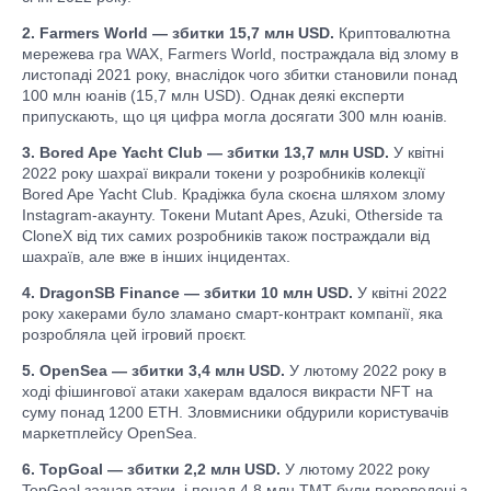
2. Farmers World — збитки 15,7 млн USD.
Криптовалютна
мережева гра WAX, Farmers World, постраждала від злому в
листопаді 2021 року, внаслідок чого збитки становили понад
100 млн юанів (15,7 млн USD). Однак деякі експерти
припускають, що ця цифра могла досягати 300 млн юанів.
3. Bored Ape Yacht Club — збитки 13,7 млн USD.
У квітні
2022 року шахраї викрали токени у розробників колекції
Bored Ape Yacht Club. Крадіжка була скоєна шляхом злому
Instagram-акаунту. Токени Mutant Apes, Azuki, Otherside та
CloneX від тих самих розробників також постраждали від
шахраїв, але вже в інших інцидентах.
4. DragonSB Finance — збитки 10 млн USD.
У квітні 2022
року хакерами було зламано смарт-контракт компанії, яка
розробляла цей ігровий проєкт.
5. OpenSea — збитки 3,4 млн USD.
У лютому 2022 року в
ході фішингової атаки хакерам вдалося викрасти NFT на
суму понад 1200 ETH. Зловмисники обдурили користувачів
маркетплейсу OpenSea.
6. TopGoal — збитки 2,2 млн USD.
У лютому 2022 року
TopGoal зазнав атаки, і понад 4,8 млн TMT були переведені з