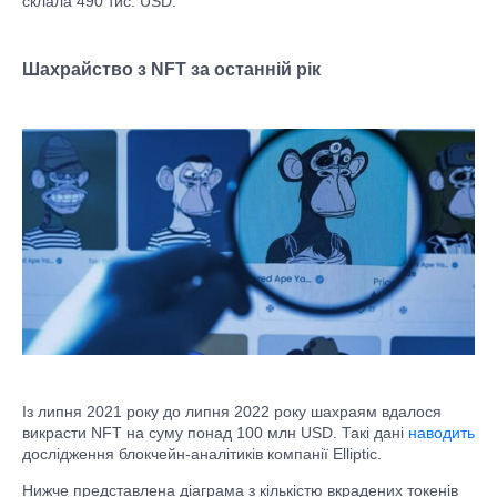
склала 490 тис. USD.
Шахрайство з NFT за останній рік
Із липня 2021 року до липня 2022 року шахраям вдалося
викрасти NFT на суму понад 100 млн USD. Такі дані
наводить
дослідження блокчейн-аналітиків компанії Elliptic.
Нижче представлена ​​діаграма з кількістю вкрадених токенів