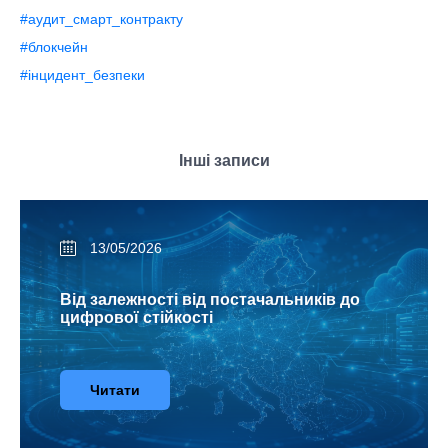
#аудит_смарт_контракту
#блокчейн
#інцидент_безпеки
Інші записи
13/05/2026
Від залежності від постачальників до
цифрової стійкості
Читати