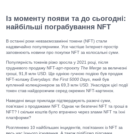
Із моменту появи та до сьогодні:
найбільші пограбування NFT
В останні роки невзаємозамінні токени (NFT) стали
надзвичайно популярними. Усе частіше Інтернет-простір
заповнюють новини про покупки NFT за колосальні суми.
Популярність токенів різко зросла у 2021 році, після
грудневого продажу NFT-арт-проєкту
The Merge
за величезні
гроші, 91,8 млн USD. Ще однією гучною подією був продаж
NFT-колажу
Everydays: the First 5000 Days
, який був
куплений колекціонером за 69,3 млн USD. Унаслідок цієї події
токен став найдорожчим серед окремих NFT-картинок.
Наведені вище приклади підтверджують разючі суми,
пов’язані з продажами NFT. Однак чи безпечні NFT та гроші в
NFT? І скільки коштів було втрачено через злами NFT та їхні
платформи?
Розглянемо 10 найбільших інцидентів, пов’язаних із NFT за
весь час їхнього існування. А також підіб’ємо підсумки