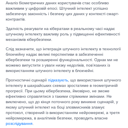
Аналіз біометричних даних користувачів стає особливо
важливим у цифровій епосі. Штучний інтелект успішно
забезпечує законність і безпеку цих даних у контексті смарт-
контрактів.
Здатність реагувати на кібератаки в реальному часі надає
штучному інтелекту важливу роль у підвищенні ефективності
механізмів кібербезпеки.
Слід зазначити, що інтеграція штучного інтелекту в технології
блокчейну надає великі перспективи в забезпеченні
кібербезпеки та розширенні функціональності. Однак ми не
можемо випустити з уваги низку недоліків, пов’язаних із
використанням штучного інтелекту в блокчейні.
Прогностичні сценарії
підказують
, що використання штучного
інтелекту в шахрайських схемах зростатиме в геометричній
прогресії. При цьому кібербезпека, ймовірно, не зможе
ефективно справлятися з такими стрімкими змінами. Не
виключено, що до кінця поточного року виникне сценарій, у
якому штучний інтелект на боці зловмисників зламує
протокол, створений із використанням нейромережі, а третя
нейромережа, в аналітиків безпеки, проводить власне
розслідування
.