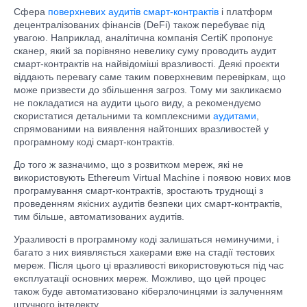
Сфера
поверхневих аудитів смарт-контрактів
і платформ
децентралізованих фінансів (DeFi) також перебуває під
увагою. Наприклад, аналітична компанія CertiK пропонує
сканер, який за порівняно невелику суму проводить аудит
смарт-контрактів на найвідоміші вразливості. Деякі проєкти
віддають перевагу саме таким поверхневим перевіркам, що
може призвести до збільшення загроз. Тому ми закликаємо
не покладатися на аудити цього виду, а рекомендуємо
скористатися детальними та комплексними
аудитами
,
спрямованими на виявлення найтонших вразливостей у
програмному коді смарт-контрактів.
До того ж зазначимо, що з розвитком мереж, які не
використовують Ethereum Virtual Machine і появою нових мов
програмування смарт-контрактів, зростають труднощі з
проведенням якісних аудитів безпеки цих смарт-контрактів,
тим більше, автоматизованих аудитів.
Уразливості в програмному коді залишаться неминучими, і
багато з них виявляється хакерами вже на стадії тестових
мереж. Після цього ці вразливості використовуються під час
експлуатації основних мереж. Можливо, що цей процес
також буде автоматизовано кіберзлочинцями із залученням
штучного інтелекту.