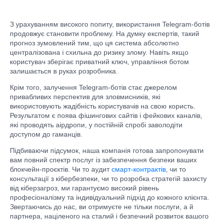
З урахуванням високого попиту, використання Telegram-ботів
продовжує становити проблему. На думку експертів, такий
прогноз зумовлений тим, що ця система абсолютно
централізована і схильна до ризику злому. Навіть якщо
користувач зберігає приватний ключ, управління ботом
залишається в руках розробника.
Крім того, залучення Telegram-ботів стає джерелом
привабливих перспектив для зловмисників, які
використовують жадібність користувачів на свою користь.
Результатом є поява фішингових сайтів і фейкових каналів,
які проводять аірдропи, у постійній спробі заволодіти
доступом до гаманців.
Підбиваючи підсумок, наша компанія готова запропонувати
вам повний спектр послуг із забезпечення безпеки ваших
блокчейн-проєктів. Чи то аудит
смарт-контрактів
, чи то
консультації з кібербезпеки, чи то розробка стратегій захисту
від кіберзагроз, ми гарантуємо високий рівень
професіоналізму та індивідуальний підхід до кожного клієнта.
Звертаючись до нас, ви отримуєте не тільки послуги, а й
партнера, націленого на сталий і безпечний розвиток вашого