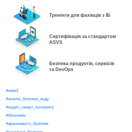
Тренінги для фахівців з ІБ
Сертифікація за стандартом
ASVS
Безпека продуктів, сервісів
та DevOps
#web3
#аналіз_безпеки_коду
#аудит_смарт_контракту
#блокчейн
#вразливості_безпеки
#інцидент_безпеки