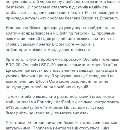
популярність, а й через низку проблем, пов’язаних з їхньою
безпекою. Ці проблеми ставлять під сумнів надійність і
стабільність згаданих вище криптовалют. Розглянемо деякі
приклади актуальних проблем безпеки Bitcoin та Ethereum.
Нещодавно Bitcoin привернув увагу через знайдені кілька
критичних вразливостей у Lightning Network. Ці проблеми
викликали певний відтік розробників, включаючи тих, хто
стояв у самому початку Bitcoin Core — однієї з
найавторитетніших команд у криптоспільноті.
Крім того, існують проблеми з проєктом Ordinals і токенами
BRC-20. Ordinals і BRC-20 здатні спамити мемпул біткоїна.
Це може призвести до уповільнення валідації транзакцій в
умовах бичачого ринку. З урахуванням цієї складності не
виключено, що Bitcoin Core може розглянути питання
цензури для запобігання подібних ситуацій.
Також потрібно відзначити ризик, пов’язаний із великими
майнінг-пулами Foundry і AntPool, які спільно контролюють
54% хешрейту біткоїн-мережі. Це становить суттєву
ймовірність централізації та можливих атак.
У контексті Ethereum питання безпеки також залишаються
актуальними. Проблема централізації стосується і цієї