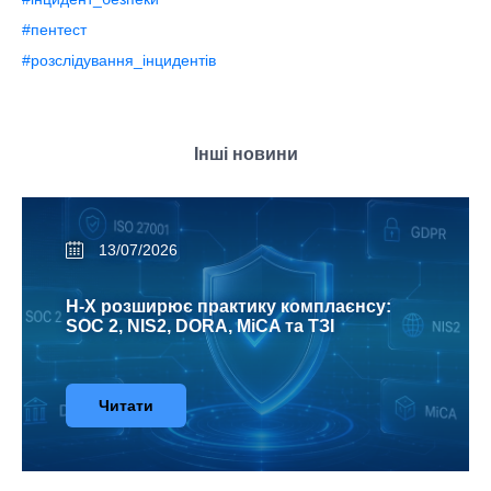
#пентест
#розслідування_інцидентів
Інші новини
13/07/2026
H-X розширює практику комплаєнсу:
SOC 2, NIS2, DORA, MiCA та ТЗІ
Читати