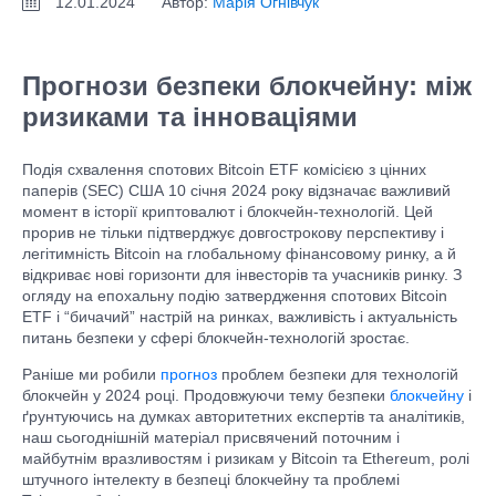
12.01.2024
Автор:
Марія Огнівчук
Прогнози безпеки блокчейну: між
ризиками та інноваціями
Подія схвалення спотових Bitcoin ETF комісією з цінних
паперів (SEC) США 10 січня 2024 року відзначає важливий
момент в історії криптовалют і блокчейн-технологій. Цей
прорив не тільки підтверджує довгострокову перспективу і
легітимність Bitcoin на глобальному фінансовому ринку, а й
відкриває нові горизонти для інвесторів та учасників ринку. З
огляду на епохальну подію затвердження спотових Bitcoin
ETF і “бичачий” настрій на ринках, важливість і актуальність
питань безпеки у сфері блокчейн-технологій зростає.
Раніше ми робили
прогноз
проблем безпеки для технологій
блокчейн у 2024 році. Продовжуючи тему безпеки
блокчейну
і
ґрунтуючись на думках авторитетних експертів та аналітиків,
наш сьогоднішній матеріал присвячений поточним і
майбутнім вразливостям і ризикам у Bitcoin та Ethereum, ролі
штучного інтелекту в безпеці блокчейну та проблемі