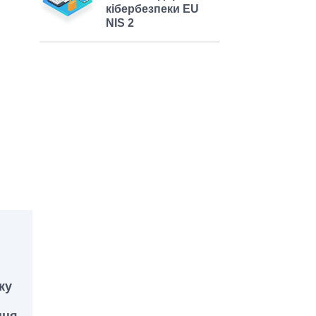
кібербезпеки EU
NIS 2
ку
ння