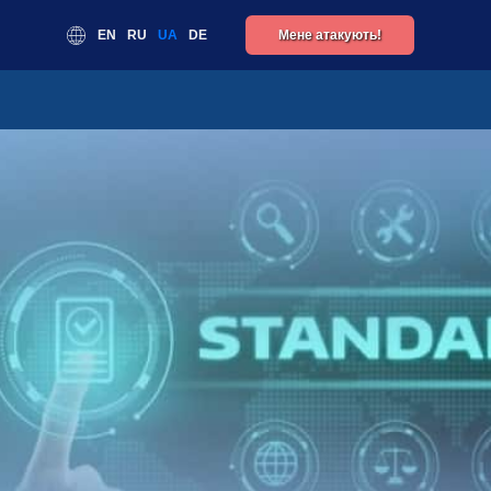
EN
RU
UA
DE
Мене атакують!