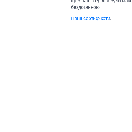
щоб наші сервіси були мак
бездоганною.
Наші сертифікати
.