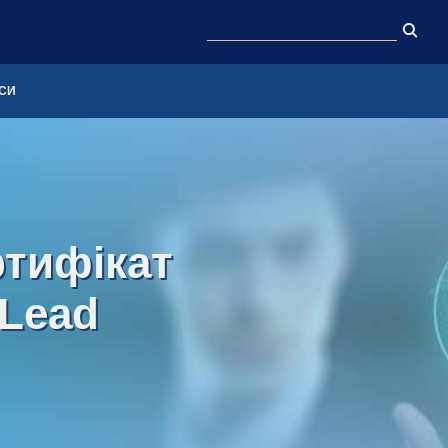
СИ
ртифікат
 Lead