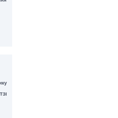
ику
ТЗІ