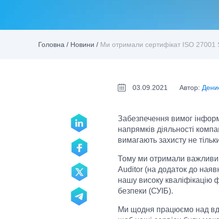
Головна
/
Новини
/
Ми отримали сертифікат ISO 27001 S
03.09.2021
Автор:
Дени
Забезпечення вимог інформ
напрямків діяльності компан
вимагають захисту не тільк
Тому ми отримали важливий
Auditor (на додаток до наяв
нашу високу кваліфікацію ф
безпеки (СУІБ).
Ми щодня працюємо над вд