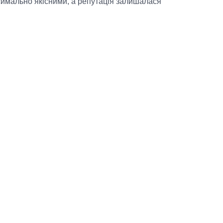
симально якісними, а репутація залишалася