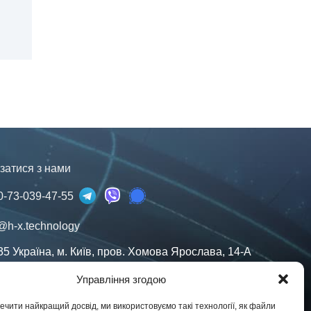
затися з нами
0-73-039-47-55
@h-x.technology
35
Україна
,
м. Київ
,
пров. Хомова Ярослава, 14-А
дичні особи в ЄС, Україні та США. Контракти у
Управління згодою
й юрисдикції.
чити найкращий досвід, ми використовуємо такі технології, як файли