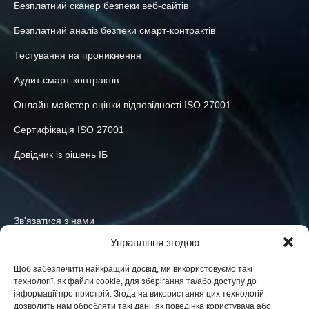
Безплатний сканер безпеки веб-сайтів
Безплатний аналіз безпеки смарт-контрактів
Тестування на проникнення
Аудит смарт-контрактів
Онлайн майстер оцінки відповідності ISO 27001
Сертифікація ISO 27001
Довідник із рішень ІБ
Зв'язатися з нами
Управління згодою
+380-73-039-47-55
Щоб забезпечити найкращий досвід, ми використовуємо такі
info@h-x.technology
технології, як файли cookie, для зберігання та/або доступу до
інформації про пристрій. Згода на використання цих технологій
03035
Україна
,
м. Київ
,
пров. Хомова Ярослава, 14-А
дозволить нам обробляти такі дані, як поведінка користувача або