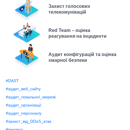
Захист голосових
телекомунікацій
Red Team – оцінка
реагування на інциденти
Аудит конфігурацій та оцінка
хмарної безпеки
#DAST
#аудит_веб_сайту
#аудит_локальної_мережі
#аудит_організації
#аудит_персоналу
#захист_від_DDoS_атак
#пентест