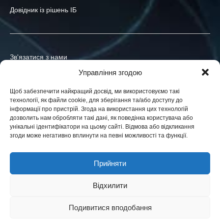
Довідник із рішень ІБ
Зв'язатися з нами
Управління згодою
+380-73-039-47-55
Щоб забезпечити найкращий досвід, ми використовуємо такі
info@h-x.technology
технології, як файли cookie, для зберігання та/або доступу до
інформації про пристрій. Згода на використання цих технологій
03035
Україна
,
м. Київ
,
пров. Хомова Ярослава, 14-А
дозволить нам обробляти такі дані, як поведінка користувача або
унікальні ідентифікатори на цьому сайті. Відмова або відкликання
Юридичні особи в ЄС, Україні та США. Контракти у вашій
згоди може негативно вплинути на певні можливості та функції.
юрисдикції.
Новини
Прийняти
Блоґ
Відхилити
Подивитися вподобання