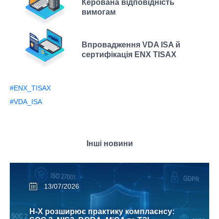
Керована відповідність
вимогам
Впровадження VDA ISA й
сертифікація ENX TISAX
#ENX_TISAX
#VDA_ISA
Інші новини
13/07/2026
H-X розширює практику комплаєнсу: