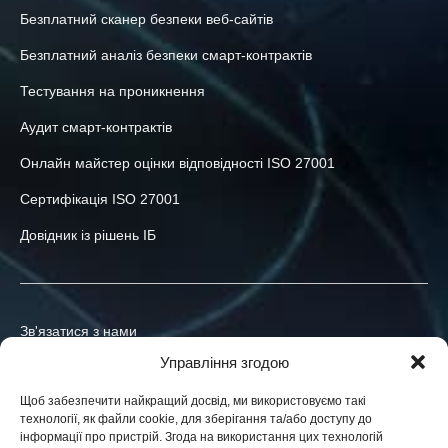
Безплатний сканер безпеки веб-сайтів
Безплатний аналіз безпеки смарт-контрактів
Тестування на проникнення
Аудит смарт-контрактів
Онлайн майстер оцінки відповідності ISO 27001
Сертифікація ISO 27001
Довідник із рішень ІБ
Зв'язатися з нами
Управління згодою
+380-73-039-47-55
Щоб забезпечити найкращий досвід, ми використовуємо такі
info@h-x.technology
технології, як файли cookie, для зберігання та/або доступу до
інформації про пристрій. Згода на використання цих технологій
03035
Україна
,
м. Київ
,
пров. Хомова Ярослава, 14-А