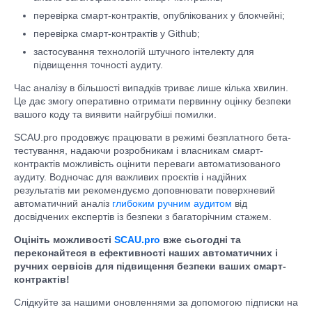
перевірка смарт-контрактів, опублікованих у блокчейні;
перевірка смарт-контрактів у Github;
застосування технологій штучного інтелекту для
підвищення точності аудиту.
Час аналізу в більшості випадків триває лише кілька хвилин.
Це дає змогу оперативно отримати первинну оцінку безпеки
вашого коду та виявити найгрубіші помилки.
SCAU.pro продовжує працювати в режимі безплатного бета-
тестування, надаючи розробникам і власникам смарт-
контрактів можливість оцінити переваги автоматизованого
аудиту. Водночас для важливих проєктів і надійних
результатів ми рекомендуємо доповнювати поверхневий
автоматичний аналіз
глибоким ручним аудитом
від
досвідчених експертів із безпеки з багаторічним стажем.
Оцініть можливості
SCAU.pro
вже сьогодні та
переконайтеся в ефективності наших автоматичних і
ручних сервісів для підвищення безпеки ваших смарт-
контрактів!
Слідкуйте за нашими оновленнями за допомогою підписки на