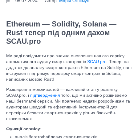
05.07.2024
Автор:
Марія Огнівчук
Ethereum — Solidity, Solana —
Rust тепер під одним дахом
SCAU.pro
Ми раді повідомити про значне оновлення нашого сервісу
автоматичного аудиту смарт-контрактів
SCAU.pro
. Тепер, на
додаток до аналізу смарт-контрактів Ethereum на Solidity, наш
інструмент підтримує перевірку смарт-контрактів Solana,
написаних мовою Rust!
Розширення можливостей — важливий етап у розвитку
SCAU.pro, і
підтвердження
того, що ми активно розвиваємо
наші безплатні сервіси. Ми прагнемо надати розробникам та
аудиторам швидкий та ефективний інструментарій для
перевірки безпеки смарт-контрактів у різних блокчейн-
екосистемах.
Функції сервісу:
аналіз багатофайлових смарт-контрактів;