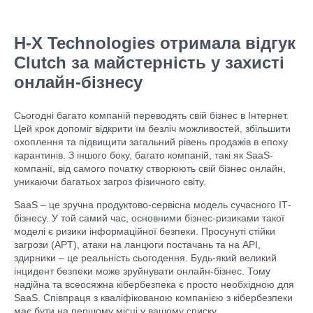
H-X Technologies отримала відгук
Clutch за майстерність у захисті
онлайн-бізнесу
Сьогодні багато компаній переводять свій бізнес в Інтернет.
Цей крок допоміг відкрити їм безліч можливостей, збільшити
охоплення та підвищити загальний рівень продажів в епоху
карантинів. З іншого боку, багато компаній, такі як SaaS-
компанії, від самого початку створюють свій бізнес онлайн,
уникаючи багатьох загроз фізичного світу.
SaaS – це зручна продуктово-сервісна модель сучасного ІТ-
бізнесу. У той самий час, основними бізнес-ризиками такої
моделі є ризики інформаційної безпеки. Просунуті стійки
загрози (APT), атаки на ланцюги постачань та на API,
здирники – це реальність сьогодення. Будь-який великий
інцидент безпеки може зруйнувати онлайн-бізнес. Тому
надійна та всеосяжна кібербезпека є просто необхідною для
SaaS. Співпраця з кваліфікованою компанією з кібербезпеки
має бути на першому місці у вашому списку.