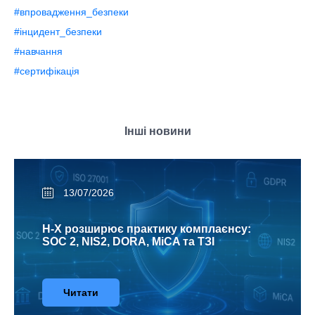
#впровадження_безпеки
#інцидент_безпеки
#навчання
#сертифікація
Інші новини
13/07/2026
H-X розширює практику комплаєнсу:
SOC 2, NIS2, DORA, MiCA та ТЗІ
Читати