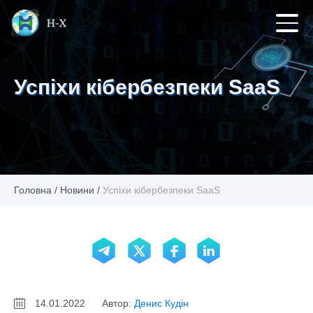
Успіхи кібербезпеки SaaS
Головна
/
Новини
/
Успіхи кібербезпеки SaaS
14.01.2022
Автор:
Денис Кудін