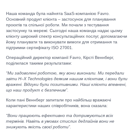
Наша команда була найнята SaaS-компанією Favro.
Основний продукт клієнта – застосунок для планування
проєктів та спільної роботи. Ми почали з тестування
застосунку та мережі. Сьогодні наша команда надає цьому
клієнту широкий спектр консультаційних послуг, допомагаючи
йому планувати та виконувати вимоги для отримання та
підтримки сертифікату ISO 27001.
Операційний директор компанії Favro, Кірсті Веннберг,
поділилася такими результатами:
“Ми задоволені роботою, яку вони виконали. Ми передали
звіти
H
–
X
Technologies
деяким нашим клієнтам, і вони були
вражені. Відгуки були позитивними. Наші клієнти впевнені,
що наш продукт є безпечним”.
Коли пані Веннберг запитали про найбільш вражаючі
характеристики наших співробітників, вона сказала:
“Вони працюють ефективно та дотримуються всіх
термінів. Навіть в умовах стислих дедлайнів вони не
знижують якість своєї роботи”.