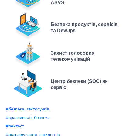
ASVS
Безпека продуктів, сервісів
та DevOps
Захист голосових
телекомунікацій
Центр безпеки (SOC) як
сервіс
#безпека_застосунків
#вразливості_безпеки
#пентест
#розслідування_інцидентів