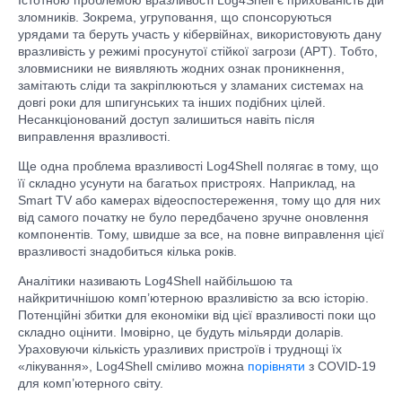
Істотною проблемою вразливості Log4Shell є прихованість дій
зломників. Зокрема, угруповання, що спонсоруються
урядами та беруть участь у кібервійнах, використовують дану
вразливість у режимі просунутої стійкої загрози (APT). Тобто,
зловмисники не виявляють жодних ознак проникнення,
замітають сліди та закріплюються у зламаних системах на
довгі роки для шпигунських та інших подібних цілей.
Несанкціонований доступ залишиться навіть після
виправлення вразливості.
Ще одна проблема вразливості Log4Shell полягає в тому, що
її складно усунути на багатьох пристроях. Наприклад, на
Smart TV або камерах відеоспостереження, тому що для них
від самого початку не було передбачено зручне оновлення
компонентів. Тому, швидше за все, на повне виправлення цієї
вразливості знадобиться кілька років.
Аналітики називають Log4Shell найбільшою та
найкритичнішою комп’ютерною вразливістю за всю історію.
Потенційні збитки для економіки від цієї вразливості поки що
складно оцінити. Імовірно, це будуть мільярди доларів.
Ураховуючи кількість уразливих пристроїв і труднощі їх
«лікування», Log4Shell сміливо можна
порівняти
з COVID-19
для комп’ютерного світу.