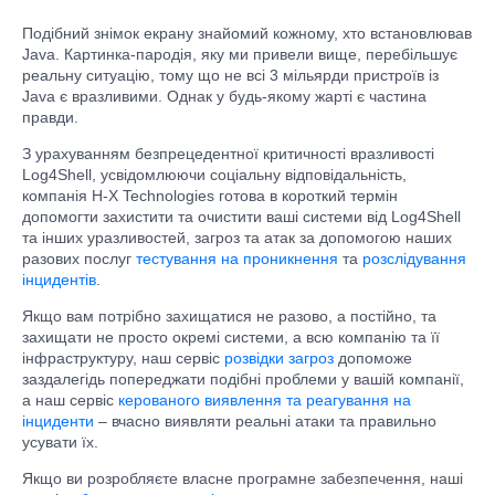
Подібний знімок екрану знайомий кожному, хто встановлював
Java. Картинка-пародія, яку ми привели вище, перебільшує
реальну ситуацію, тому що не всі 3 мільярди пристроїв із
Java є вразливими. Однак у будь-якому жарті є частина
правди.
З урахуванням безпрецедентної критичності вразливості
Log4Shell, усвідомлюючи соціальну відповідальність,
компанія H-X Technologies готова в короткий термін
допомогти захистити та очистити ваші системи від Log4Shell
та інших уразливостей, загроз та атак за допомогою наших
разових послуг
тестування на проникнення
та
розслідування
інцидентів
.
Якщо вам потрібно захищатися не разово, а постійно, та
захищати не просто окремі системи, а всю компанію та її
інфраструктуру, наш сервіс
розвідки загроз
допоможе
заздалегідь попереджати подібні проблеми у вашій компанії,
а наш сервіс
керованого виявлення та реагування на
інциденти
– вчасно виявляти реальні атаки та правильно
усувати їх.
Якщо ви розробляєте власне програмне забезпечення, наші