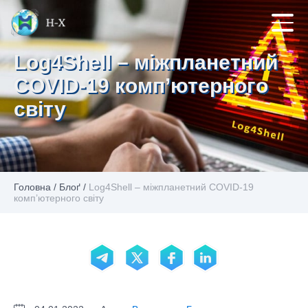
Log4Shell – міжпланетний
COVID-19 комп’ютерного
світу
Головна
/
Блоґ
/
Log4Shell – міжпланетний COVID-19
комп’ютерного світу