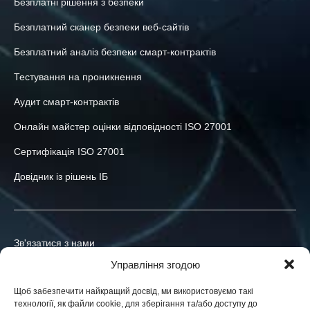
Безплатні рішення з безпеки
Безплатний сканер безпеки веб-сайтів
Безплатний аналіз безпеки смарт-контрактів
Тестування на проникнення
Аудит смарт-контрактів
Онлайн майстер оцінки відповідності ISO 27001
Сертифікація ISO 27001
Довідник із рішень ІБ
Зв'язатися з нами
Управління згодою
+380-73-039-47-55
Щоб забезпечити найкращий досвід, ми використовуємо такі
info@h-x.technology
технології, як файли cookie, для зберігання та/або доступу до