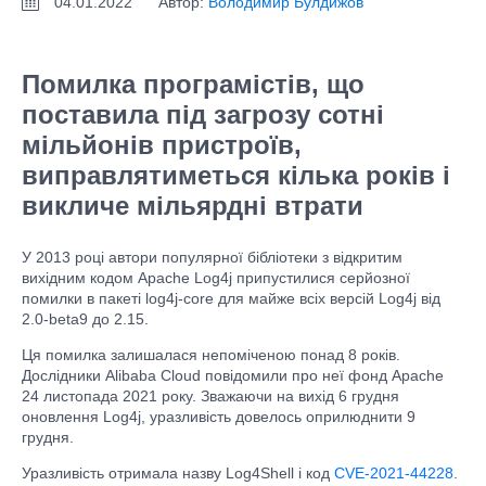
04.01.2022
Автор:
Володимир Булдижов
Помилка програмістів, що
поставила під загрозу сотні
мільйонів пристроїв,
виправлятиметься кілька років і
викличе мільярдні втрати
У 2013 році автори популярної бібліотеки з відкритим
вихідним кодом Apache Log4j припустилися серйозної
помилки в пакеті log4j-core для майже всіх версій Log4j від
2.0-beta9 до 2.15.
Ця помилка залишалася непоміченою понад 8 років.
Дослідники Alibaba Cloud повідомили про неї фонд Apache
24 листопада 2021 року. Зважаючи на вихід 6 грудня
оновлення Log4j, уразливість довелось оприлюднити 9
грудня.
Уразливість отримала назву Log4Shell і код
CVE-2021-44228
.