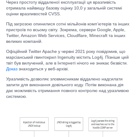
Через простоту віддаленої експлуатації ця вразливість
отримала найвищу базову оцінку 10,0 у загальній системі
оцінки вразливостей CVSS.
Під загрозою опинилися сотні мільйонів комп’ютерів та інших
пристроїв по всьому світу. Зокрема, сервери Google, Apple,
Twitter, Amazon Web Services, Cloudflare, Minecraft та інших
великих компаній.
Офіційний Twitter Apache у червні 2021 року повідомив, що
марсіанський гвинтокрил Ingenuity містить Log4j. Пізніше цей
твіт був вилучений, але в Інтернеті нічого не зникає безвісти.
Доказ
знаходиться у веб-архіві.
Уразливість дозволяє зловмисникам віддалено надсилати
запити для виконання довільного коду. Потім виконана дія
дає можливість отримання повного контролю над уразливою
системою.